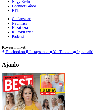
Nagy Ervin
Bochkor Gábor
RTL
Címlapsztori
Napi friss
Hazai sztár
Külföldi sztár
Podcast
Kövess minket!
Facebookon
Instagramon
YouTube-on
Írj e-mailt!
Ajánló