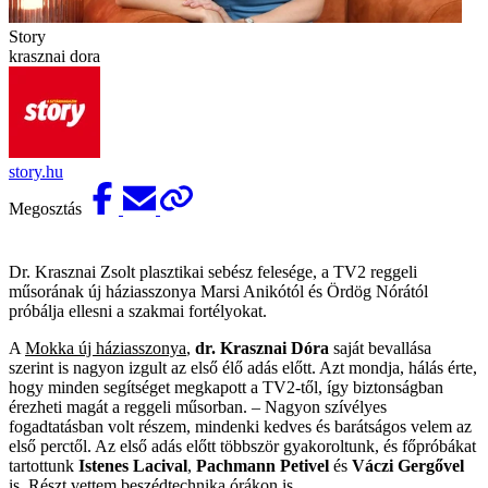
Story
krasznai dora
story.hu
Megosztás
Dr. Krasznai Zsolt plasztikai sebész felesége, a TV2 reggeli
műsorának új háziasszonya Marsi Anikótól és Ördög Nórától
próbálja ellesni a szakmai fortélyokat.
A
Mokka új háziasszonya
,
dr. Krasznai Dóra
saját bevallása
szerint is nagyon izgult az első élő adás előtt. Azt mondja, hálás érte,
hogy minden segítséget megkapott a TV2-től, így biztonságban
érezheti magát a reggeli műsorban. – Nagyon szívélyes
fogadtatásban volt részem, mindenki kedves és barátságos velem az
első perctől. Az első adás előtt többször gyakoroltunk, és főpróbákat
tartottunk
Istenes Lacival
,
Pachmann Petivel
és
Váczi Gergővel
is. Részt vettem beszédtechnika órákon is.