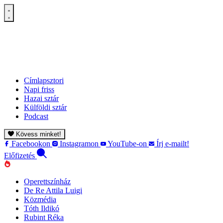
Címlapsztori
Napi friss
Hazai sztár
Külföldi sztár
Podcast
Kövess minket!
Facebookon
Instagramon
YouTube-on
Írj e-mailt!
Előfizetés
Operettszínház
De Re Attila Luigi
Közmédia
Tóth Ildikó
Rubint Réka