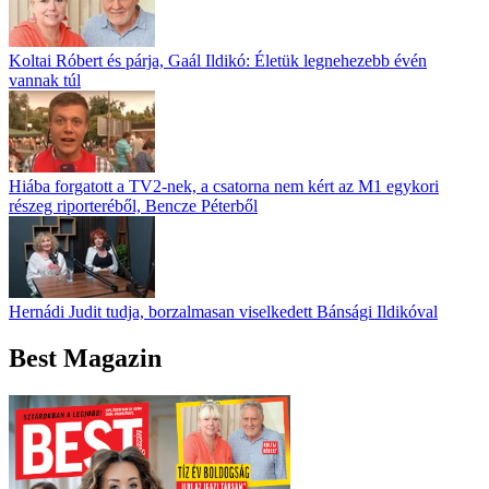
Koltai Róbert és párja, Gaál Ildikó: Életük legnehezebb évén
vannak túl
Hiába forgatott a TV2-nek, a csatorna nem kért az M1 egykori
részeg riporteréből, Bencze Péterből
Hernádi Judit tudja, borzalmasan viselkedett Bánsági Ildikóval
Best Magazin