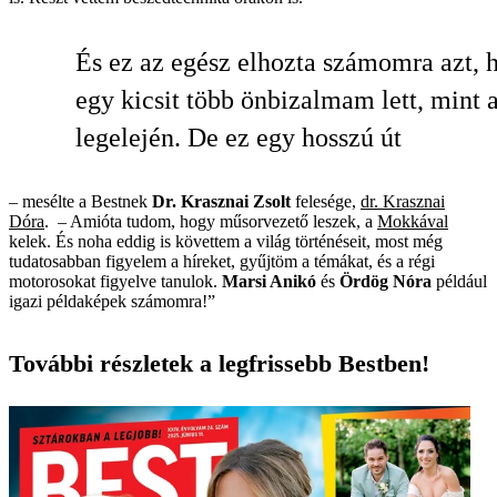
És ez az egész elhozta számomra azt, 
egy kicsit több önbizalmam lett, mint 
legelején. De ez egy hosszú út
– mesélte a Bestnek
Dr. Krasznai Zsolt
felesége,
dr. Krasznai
Dóra
. – Amióta tudom, hogy műsorvezető leszek, a
Mokkával
kelek. És noha eddig is követtem a világ történéseit, most még
tudatosabban figyelem a híreket, gyűjtöm a témákat, és a régi
motorosokat figyelve tanulok.
Marsi Anikó
és
Ördög Nóra
például
igazi példaképek számomra!”
További részletek a legfrissebb Bestben!