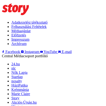
Adatkezelési tájékoztató
Felhasználási Feltételek
Médiaajánlat
Előfizetés
Impresszum
Archívum
Facebook
Instagram
YouTube
E-mail
Central Médiacsoport portfólió
24.hu
nlc
Nők Lapja
Startlap
nosalty
HáziPatika
Krémmánia
Marie Claire
Story
Akciós-Újság.hu