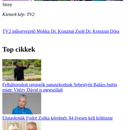
Story
Kiemelt kép: TV2
TV2
műsorvezető
Mokka
Dr. Krasznai Zsolt
Dr. Krasznai Dóra
Top cikkek
Felháborodott rajongók panaszkodnak Sebestyén Balázs bulija
miatt: Vitézy Dávid is megszólalt
Elutasították Fodor Zsóka kérelmét: 84 évesen kell költöznie