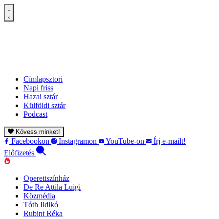
Címlapsztori
Napi friss
Hazai sztár
Külföldi sztár
Podcast
Kövess minket!
Facebookon
Instagramon
YouTube-on
Írj e-mailt!
Előfizetés
Operettszínház
De Re Attila Luigi
Közmédia
Tóth Ildikó
Rubint Réka