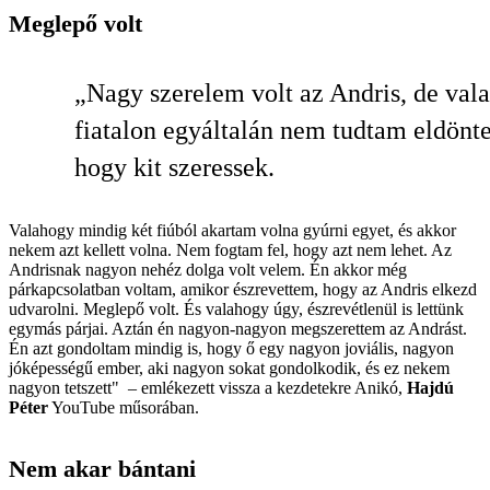
Meglepő volt
„Nagy szerelem volt az Andris, de val
fiatalon egyáltalán nem tudtam eldönte
hogy kit szeressek.
Valahogy mindig két fiúból akartam volna gyúrni egyet, és akkor
nekem azt kellett volna. Nem fogtam fel, hogy azt nem lehet. Az
Andrisnak nagyon nehéz dolga volt velem. Én akkor még
párkapcsolatban voltam, amikor észrevettem, hogy az Andris elkezd
udvarolni. Meglepő volt. És valahogy úgy, észrevétlenül is lettünk
egymás párjai. Aztán én nagyon-nagyon megszerettem az Andrást.
Én azt gondoltam mindig is, hogy ő egy nagyon joviális, nagyon
jóképességű ember, aki nagyon sokat gondolkodik, és ez nekem
nagyon tetszett"
–
emlékezett vissza a kezdetekre Anikó,
Hajdú
Péter
YouTube műsorában.
Nem akar bántani