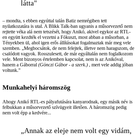
látta"
–
mondta, s ebben egyúttal talán Batiz nemrégiben tett
nyilatkozatára is utal. A Blikk Talk-ban ugyanis a műsorvezető nem
rejtette véka alá nem tetszését, hogy Anikó, akivel egykor az RTL-
en együtt kezdték el vezetni a Fókuszt, most abban a műsorban, a
Tényekben ül, ahol igen erős állításokat fogalmaztak már meg vele
szemben. „Megbocsátok, de nem felejtek, illetve nem haragszom, de
csalódott vagyok. Rosszulesett, de már egyáltalán nem foglalkozom
vele. Ment bizonyos értelemben kapcsolat, nem is az Anikóval,
hanem a Gáborral
(Gönczi Gábor - a szerk.)
, mert vele addig jóban
voltunk.”
Munkahelyi háromszög
Ahogy Anikó RTL-es pályafutására kanyarodnak, egy másik név is
felbukkan a műsorvezető szívügyeit illetően. A háromszög pedig
nem volt épp a kedvére...
„Annak az eleje nem volt egy vidám,