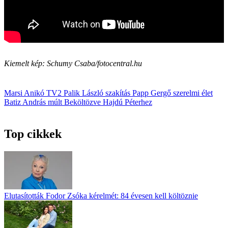
Kiemelt kép: Schumy Csaba/fotocentral.hu
Marsi Anikó
TV2
Palik László
szakítás
Papp Gergő
szerelmi élet
Batiz András
múlt
Beköltözve Hajdú Péterhez
Top cikkek
Elutasították Fodor Zsóka kérelmét: 84 évesen kell költöznie