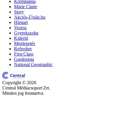
Krémmánia
Marie Claire
Story
Akciós-Újság.hu
Hírstart
Vezess
Gyerekszoba
Kiderül
Meglepetés
Refresher
First Class
Gardenista
National Geographic
Copyright © 2026
Central Médiacsoport Zrt.
Minden jog fenntartva