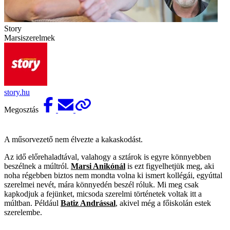
Story
Marsiszerelmek
story.hu
Megosztás
A műsorvezető nem élvezte a kakaskodást.
Az idő előrehaladtával, valahogy a sztárok is egyre könnyebben
beszélnek a múltról.
Marsi Anikónál
is ezt figyelhetjük meg, aki
noha régebben biztos nem mondta volna ki ismert kollégái, egyúttal
szerelmei nevét, mára könnyedén beszél róluk. Mi meg csak
kapkodjuk a fejünket, micsoda szerelmi történetek voltak itt a
múltban. Például
Batiz Andrással
, akivel még a főiskolán estek
szerelembe.