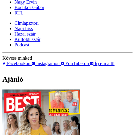
Nagy Ervin
Bochkor Gábor
RTL
Címlapsztori
Napi friss
Hazai sztár
Külföldi sztár
Podcast
Kövess minket!
Facebookon
Instagramon
YouTube-on
Írj e-mailt!
Ajánló