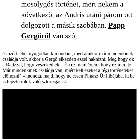
mosolygós történet, mert nekem a
következő, az Andris utáni párom ott
dolgozott a másik szobában.
Papp
Gergőről
van szó,
és azért lehet nyugodtan kimondani, mert amikor már mindenkinek
családja volt, akkor a Gergő elkezdett ezzel haknizni. Meg hogy ők
a Batizzal, hogy veszekedtek... Én ezt nem értem, hogy ez mire jó.
Már mindenkinek családja van, miért kell ezeket a régi történeteket
előhozni"
–
mondta, majd, hogy ne essen Pimasz Úr hibájába, itt be
is fejezte róluk való sztorizgatást.