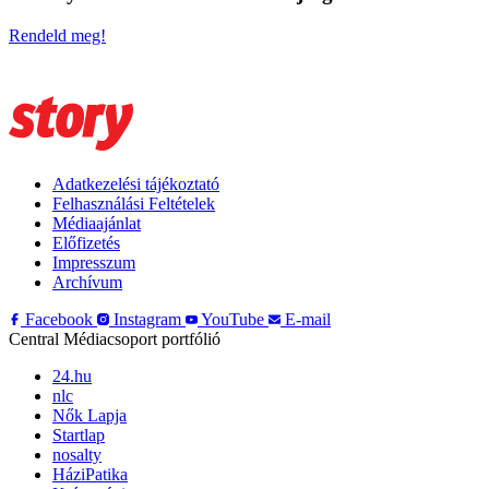
Rendeld meg!
Adatkezelési tájékoztató
Felhasználási Feltételek
Médiaajánlat
Előfizetés
Impresszum
Archívum
Facebook
Instagram
YouTube
E-mail
Central Médiacsoport portfólió
24.hu
nlc
Nők Lapja
Startlap
nosalty
HáziPatika