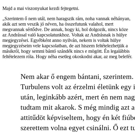
Majd a mai viszonyukat kezdi fejtegetni.
„Szerintem ő nem utál, nem haragszik rám, noha vannak néhányan,
akik azt sem veszik jó néven, ha összefutunk valahol, mert
megvannak sértődve. De annak, hogy ki, hol dolgozik, nincs köze
az Andrással való kapcsolatunkhoz. Voltak az Andrásnak is hülye
megjegyzései. Egyébként anno nyilván, nekem is voltak hülye
megjegyzéseim vele kapcsolatban, de azt hiszem feltételezhetjük a
másikról, hogy semmi bántó szándék nincs e mögött. Én legalábbis
feltételezem róla. Hogy néha esetleg okoskodni akar, az meg belefér.
Nem akar ő engem bántani, szerintem.
Turbulens volt az érzelmi életünk egy 
után, leginkább azért, mert én nem na
tudtam mit akarok. S még mindig azt a 
attitűdöt képviseltem, hogy én két fiúb
szerettem volna egyet csinálni. Ő ezt t