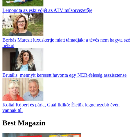
Lemondta az esküvőjét az ATV műsorvezetője
Borbás Marcsit luxuskertje miatt támadják: a tévés nem hagyta szó
nélkül
Brutális, mennyit keresett havonta egy NER-feleség asszisztense
Koltai Róbert és párja, Gaál Ildikó: Életük legnehezebb évén
vannak túl
Best Magazin