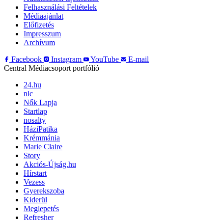
Felhasználási Feltételek
Médiaajánlat
Előfizetés
Impresszum
Archívum
Facebook
Instagram
YouTube
E-mail
Central Médiacsoport portfólió
24.hu
nlc
Nők Lapja
Startlap
nosalty
HáziPatika
Krémmánia
Marie Claire
Story
Akciós-Újság.hu
Hírstart
Vezess
Gyerekszoba
Kiderül
Meglepetés
Refresher