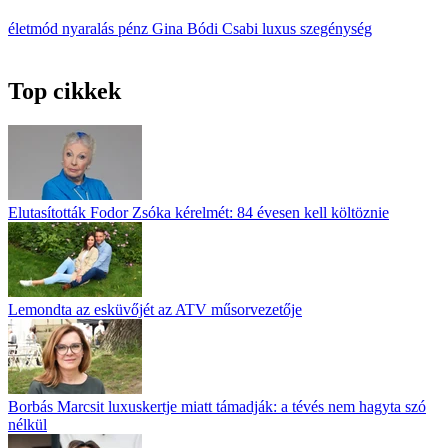
életmód
nyaralás
pénz
Gina
Bódi Csabi
luxus
szegénység
Top cikkek
Elutasították Fodor Zsóka kérelmét: 84 évesen kell költöznie
Lemondta az esküvőjét az ATV műsorvezetője
Borbás Marcsit luxuskertje miatt támadják: a tévés nem hagyta szó
nélkül