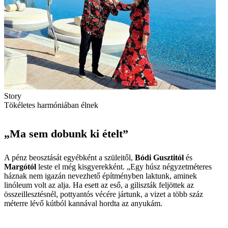
Story
Tökéletes harmóniában élnek
„Ma sem dobunk ki ételt”
A pénz beosztását egyébként a szüleitől,
Bódi Gusztitól
és
Margótól
leste el még kisgyerekként. „Egy húsz négyzetméteres
háznak nem igazán nevezhető építményben laktunk, aminek
linóleum volt az alja. Ha esett az eső, a giliszták feljöttek az
összeillesztésnél, pottyantós vécére jártunk, a vizet a több száz
méterre lévő kútból kannával hordta az anyukám.