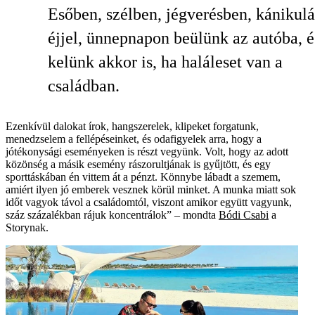
Esőben, szélben, jégverésben, kánikul
éjjel, ünnepnapon beülünk az autóba, é
kelünk akkor is, ha haláleset van a
családban.
Ezenkívül dalokat írok, hangszerelek, klipeket forgatunk,
menedzselem a fellépéseinket, és odafigyelek arra, hogy a
jótékonysági eseményeken is részt vegyünk. Volt, hogy az adott
közönség a másik esemény rászorultjának is gyűjtött, és egy
sporttáskában én vittem át a pénzt. Könny­be lábadt a szemem,
amiért ilyen jó emberek vesznek körül minket. A munka miatt sok
időt vagyok távol a családomtól, viszont amikor együtt vagyunk,
száz százalékban rájuk koncentrálok” – mondta
Bódi Csabi
a
Storynak.