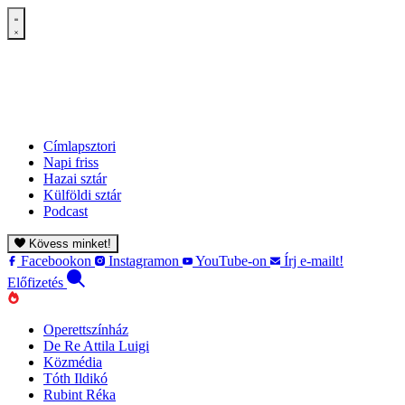
Címlapsztori
Napi friss
Hazai sztár
Külföldi sztár
Podcast
Kövess minket!
Facebookon
Instagramon
YouTube-on
Írj e-mailt!
Előfizetés
Operettszínház
De Re Attila Luigi
Közmédia
Tóth Ildikó
Rubint Réka