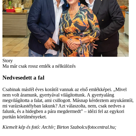
Story
Ma már csak rossz emlék a nélkülözés
Nedvesedett a fal
Csabinak másfél éves korától vannak az első emlékképei. „Mivel
nem volt áramunk, gyertyával világítottunk. A gyertyaláng
megvilágította a falat, ami csillogott. Másnap kérdeztem anyukámtól,
mi varázskastélyban lakunk? Azt válaszolta, nem, csak nedves a
falunk, és a hidegben a pára megdermedt” – idézi fel az egykori
puritán körülményeket.
Kiemelt kép és fotó: Archív; Birton Szabolcs/fotocentral.hu;