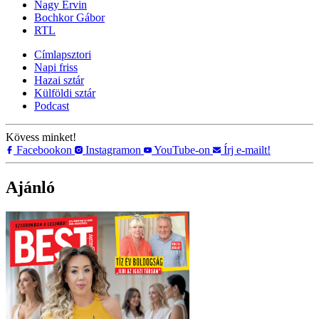
Nagy Ervin
Bochkor Gábor
RTL
Címlapsztori
Napi friss
Hazai sztár
Külföldi sztár
Podcast
Kövess minket!
Facebookon
Instagramon
YouTube-on
Írj e-mailt!
Ajánló