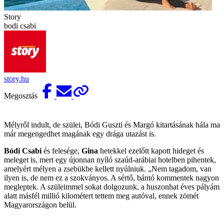
Story
bodi csabi
story.hu
Megosztás
Mélyről indult, de szülei, Bódi Guszti és Margó kitartásának hála ma
már megengedhet magának egy drága utazást is.
Bódi Csabi
és felesége,
Gina
hetekkel ezelőtt kapott hideget és
meleget is, mert egy újonnan nyíló szaúd-arábiai hotelben pihentek,
amelyért mélyen a zsebükbe kellett nyúlniuk. „Nem tagadom, van
ilyen is, de nem ez a szokványos. A sértő, bántó kommentek nagyon
megleptek. A szüleimmel sokat dolgozunk, a huszonhat éves pályám
alatt másfél millió kilométert tettem meg autóval, ennek zömét
Magyarországon belül.