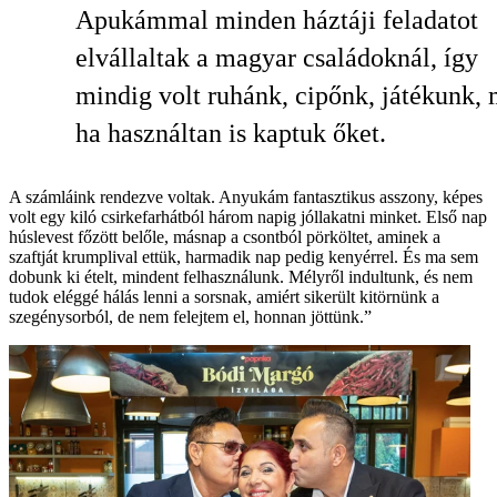
Apukámmal minden háztáji feladatot
elvállaltak a magyar családoknál, így
mindig volt ruhánk, cipőnk, játékunk,
ha használtan is kaptuk őket.
A számláink rendezve voltak. Anyukám fantasztikus asszony, képes
volt egy kiló csirkefarhátból három napig jóllakatni minket. Első nap
húslevest főzött belőle, másnap a csontból pörköltet, aminek a
szaftját krumplival ettük, harmadik nap pedig kenyérrel. És ma sem
dobunk ki ételt, mindent felhasználunk. Mélyről indultunk, és nem
tudok eléggé hálás lenni a sorsnak, amiért sikerült kitörnünk a
szegénysorból, de nem felejtem el, honnan jöttünk.”