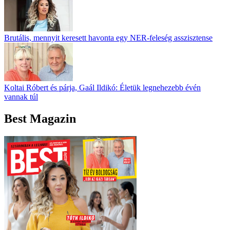
Brutális, mennyit keresett havonta egy NER-feleség asszisztense
Koltai Róbert és párja, Gaál Ildikó: Életük legnehezebb évén
vannak túl
Best Magazin