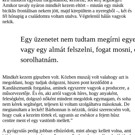
Amikor tavaly nyáron mindkét kezem eltört – miután egy másik
biciklis frontálisan nekem jött, majd kirepültem a nyeregből –, két és
fél hónapig a családomra voltam utalva. Végtelenül hálás vagyok
nekik.
Egy üzenetet nem tudtam megírni egye
vagy egy almát felszelni, fogat mosni, 
sorolhatnám.
Mindkét kezem gipszben volt. Közben muszáj volt valahogy azt is
megoldani, hogy tudjak dolgozni, hiszen pont kezdődött a
Kandászmamik forgatása, aminek egyszerre vagyok a producere, a
műsorvezetője. És én, aki arról vagyok híres, hogy anyaként,
feleségként, dolgozó nőként mindent megoldok egymagam, és soha
nem kérek segítséget, teljesen ki voltam szolgáltatva másoknak. De
megtanultam a leckét! Bárhonnan is nézzük, óriási szerencsém volt,
hogy csak a kezeim törtek el, ugyanis az eséskor a fejem húsz
centire ment el egy vastömb mellett.”
A gyógyulás pedig jobban elhúzódott, mint ahogy kellett volna, ami