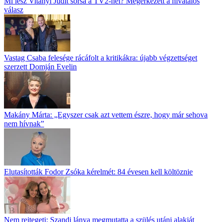
Mi lesz Vitányi Judit sorsa a TV2-nél? Megérkezett a hivatalos
válasz
Vastag Csaba felesége rácáfolt a kritikákra: újabb végzettséget
szerzett Domján Evelin
Makány Márta: „Egyszer csak azt vettem észre, hogy már sehova
nem hívnak”
Elutasították Fodor Zsóka kérelmét: 84 évesen kell költöznie
Nem rejtegeti: Szandi lánya megmutatta a szülés utáni alakját