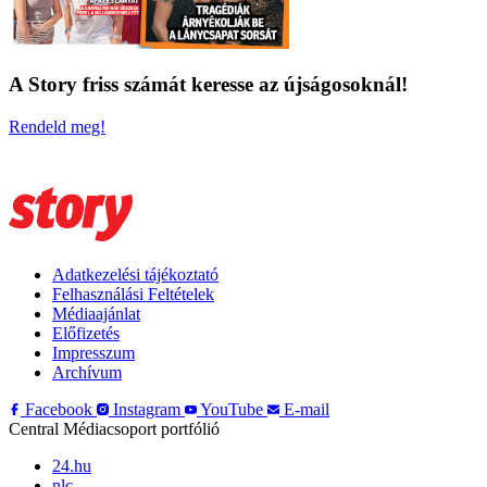
A Story friss számát keresse az újságosoknál!
Rendeld meg!
Adatkezelési tájékoztató
Felhasználási Feltételek
Médiaajánlat
Előfizetés
Impresszum
Archívum
Facebook
Instagram
YouTube
E-mail
Central Médiacsoport portfólió
24.hu
nlc