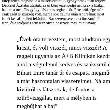
kifejezetten megviselte a műsorvezetőt. A gyógytornák után férjével
Délkelet-Ázsiába utaztak, az új környezet pedig nemcsak a fizikai,
hanem a mentális gyógyulásban is segítette őt. Erre szüksége már
csak azért is szükség volt, mert a sok trauma után Andreának most
ismét kés alá kellett feküdnie. Bár szerencsére most önszántából
tette, és a felépülés sem lesz olyan hosszadalmas, mint tavaly.
„Évek óta terveztem, most aludtam eg
kicsit, és volt visszér, nincs visszér! A
reggelt ugyanis az Á+B Klinikán kezd
ahol a végtelenül kedves és szakszerű d
Bihari Imre tanár úr és csapata megmű
a már haszontalan visszereimet. Nála
kívülről is látszottak, de fontos a
szűrővizsgálat, mert a mélyben is
megbújhat a baj”