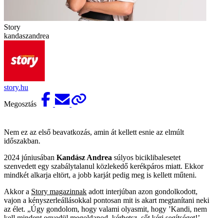
Story
kandaszandrea
story.hu
Megosztás
Nem ez az első beavatkozás, amin át kellett esnie az elmúlt
időszakban.
2024 júniusában
Kandász Andrea
súlyos biciklibalesetet
szenvedett egy szabálytalanul közlekedő kerékpáros miatt. Ekkor
mindkét alkarja eltört, a jobb karját pedig meg is kellett műteni.
Akkor a
Story magazinnak
adott interjúban azon gondolkodott,
vajon a kényszerleállásokkal pontosan mit is akart megtanítani neki
az élet. „Úgy gondolom, hogy valami olyasmit, hogy ’Kandi, nem
kell mindent egyedül megoldanod, kérhetsz, sőt kérj segítséget!’