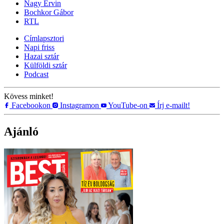
Nagy Ervin
Bochkor Gábor
RTL
Címlapsztori
Napi friss
Hazai sztár
Külföldi sztár
Podcast
Kövess minket!
Facebookon
Instagramon
YouTube-on
Írj e-mailt!
Ajánló