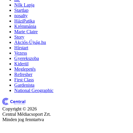
Nők Lapja
Startlap
nosalty
HáziPatika
Krémmánia
Marie Claire
Story
Akciós-Újság.hu
Hírstart
Vezess
Gyerekszoba
Kiderül
Meglepetés
Refresher
First Class
Gardenista
National Geographic
Copyright © 2026
Central Médiacsoport Zrt.
Minden jog fenntartva