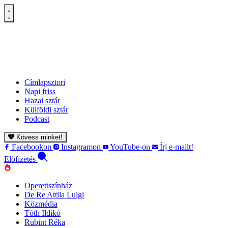
Címlapsztori
Napi friss
Hazai sztár
Külföldi sztár
Podcast
Kövess minket!
Facebookon
Instagramon
YouTube-on
Írj e-mailt!
Előfizetés
Operettszínház
De Re Attila Luigi
Közmédia
Tóth Ildikó
Rubint Réka