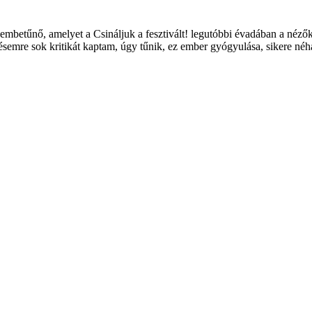
embetűnő, amelyet a Csináljuk a fesztivált! legutóbbi évadában a nézők
re sok kritikát kaptam, úgy tűnik, ez ember gyógyulása, sikere néha n