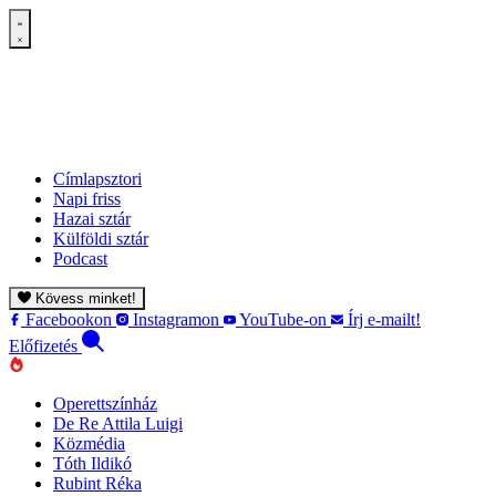
Címlapsztori
Napi friss
Hazai sztár
Külföldi sztár
Podcast
Kövess minket!
Facebookon
Instagramon
YouTube-on
Írj e-mailt!
Előfizetés
Operettszínház
De Re Attila Luigi
Közmédia
Tóth Ildikó
Rubint Réka