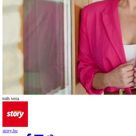
toth vera
story.hu