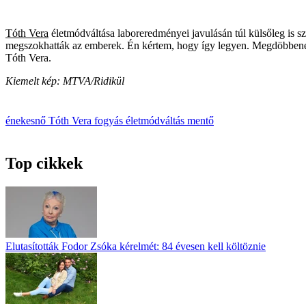
Tóth Vera
életmódváltása laboreredményei javulásán túl külsőleg is sz
megszokhatták az emberek. Én kértem, hogy így legyen. Megdöbbenésem
Tóth Vera.
Kiemelt kép: MTVA/Ridikül
énekesnő
Tóth Vera
fogyás
életmódváltás
mentő
Top cikkek
Elutasították Fodor Zsóka kérelmét: 84 évesen kell költöznie