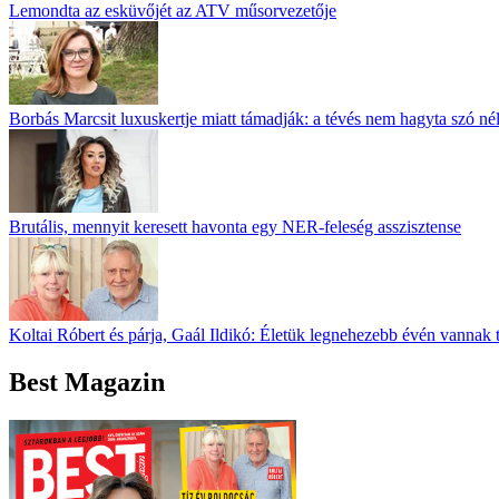
Lemondta az esküvőjét az ATV műsorvezetője
Borbás Marcsit luxuskertje miatt támadják: a tévés nem hagyta szó né
Brutális, mennyit keresett havonta egy NER-feleség asszisztense
Koltai Róbert és párja, Gaál Ildikó: Életük legnehezebb évén vannak 
Best Magazin