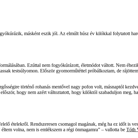
ókúrázik, másként eszik jól. Az elmúlt húsz év kilókkal folytatott harcá
tformálásában. Ezúttal nem fogyókúrázott, életmódot váltott. Nem éhezi
ztassak testsúlyomon. Először gyomorműtéttel próbálkoztam, de rájötte
ürgősségire történő rohanás mentővel nagy pofon volt, másnaptól kezdve 
ént először, hogy nem azért változtatott, hogy kilóktól szabaduljon meg,
elelő ételekről. Rendszeresen csomagol magának, még ha ez időt is vesz
y éltem volna, nem is emlékszem a régi önmagamra” – vallotta be
Tóth 