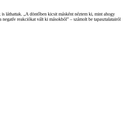
 is láthattak. „A döntőben kicsit másként néztem ki, mint ahogy
egatív reakciókat vált ki másokból” – számolt be tapasztalatairól