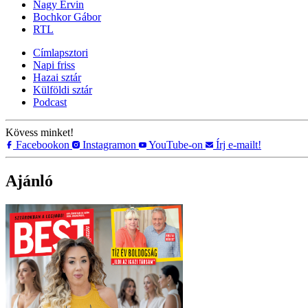
Nagy Ervin
Bochkor Gábor
RTL
Címlapsztori
Napi friss
Hazai sztár
Külföldi sztár
Podcast
Kövess minket!
Facebookon
Instagramon
YouTube-on
Írj e-mailt!
Ajánló