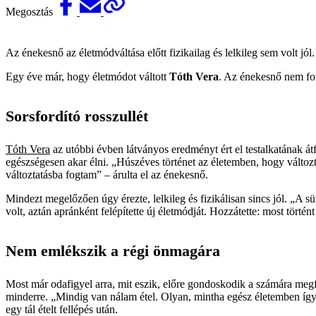
Megosztás
Az énekesnő az életmódváltása előtt fizikailag és lelkileg sem volt jól.
Egy éve már, hogy életmódot váltott
Tóth Vera
. Az énekesnő nem fogy
Sorsfordító rosszullét
Tóth Vera
az utóbbi évben látványos eredményt ért el testalkatának á
egészségesen akar élni. „Húszéves történet az életemben, hogy válto
változtatásba fogtam” – árulta el az énekesnő.
Mindezt megelőzően úgy érezte, lelkileg és fizikálisan sincs jól. „A s
volt, aztán apránként felépítette új életmódját. Hozzátette: most tört
Nem emlékszik a régi önmagára
Most már odafigyel arra, mit eszik, előre gondoskodik a számára megf
minderre. „Mindig van nálam étel. Olyan, mintha egész életemben íg
egy tál ételt fellépés után.