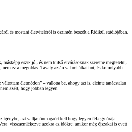
ról és mostani életviteléről is őszintén beszélt a
Ridikül
stúdiójában.
k, másképp eszik jól, és nem külső elvárásoknak szeretne megfelelni,
m, nem ez a megoldás. Tavaly aztán valami átkattant, és komolyabb
váltottam életmódon” – vallotta be, ahogy azt is, eleinte tanácstalan
 hanem azért, hogy jobban legyen.
 igénybe, azt vallja: önmagáért kell hogy legyen fél-egy órája
Vera,
visszaemlékezve azokra az időkre, amikor még éjszakai is evett