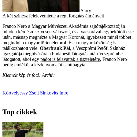
Story
A két színész felelevenítette a régi forgatás élményeit
Franco Nero a Magyar Művészeti Akadémia sajtótájékoztatóján
minden kérdésre szívesen válaszolt, és a vacsorával egybekötött este
után, másnap megnézte a Magyar Koronát, igyekezett minél többet
megtudni a magyar történelemről. És a magyar közönség is
találkozhatott vele.
Oberfrank Pál
, a Veszprémi Petőfi Színház
igazgatója meghívására a budapesti látogatás után Veszprémbe
látogatott, ahol egy
padot is felavattak a tiszteletére
, Franco Nero
pedig emlékül a kézlenyomatát is otthagyta.
Kiemelt kép és fotó: Archív
Körtvélyessy Zsolt
Sinkovits Imre
Top cikkek