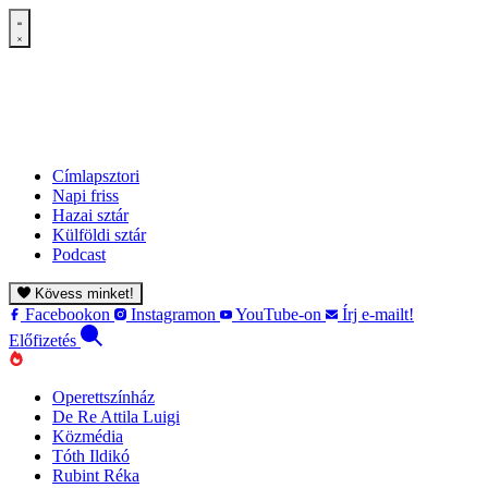
Címlapsztori
Napi friss
Hazai sztár
Külföldi sztár
Podcast
Kövess minket!
Facebookon
Instagramon
YouTube-on
Írj e-mailt!
Előfizetés
Operettszínház
De Re Attila Luigi
Közmédia
Tóth Ildikó
Rubint Réka