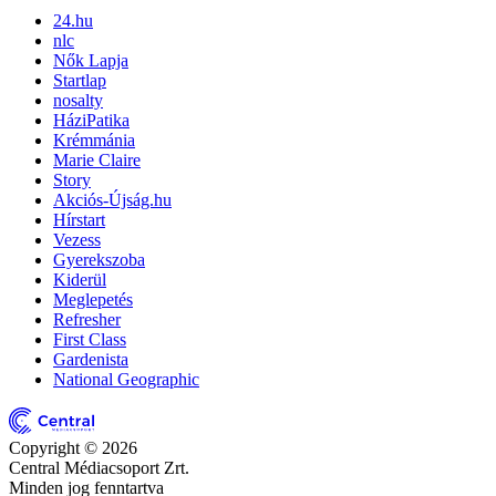
24.hu
nlc
Nők Lapja
Startlap
nosalty
HáziPatika
Krémmánia
Marie Claire
Story
Akciós-Újság.hu
Hírstart
Vezess
Gyerekszoba
Kiderül
Meglepetés
Refresher
First Class
Gardenista
National Geographic
Copyright © 2026
Central Médiacsoport Zrt.
Minden jog fenntartva