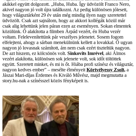
akikkel együtt dolgozott. „Huba, Huba. Így üdvözölt Franco Nero,
akivel nagyon jó volt újra találkozni. Az pedig különösen jólesett,
hogy világsztárként 29 év után még mindig ilyen nagy szeretettel
üdvözölt. Csak azt sajnálom, hogy az akkori kollégák közül már
csak alig lehettünk jelen páran ezen az eseményen. Sokan elmentek
közülünk. Ő alakította a filmben Árpád vezért, én Huba vezér
voltam. Felelevenítettünk pár veszélyes jelenetet. Sosem fogom
elfelejteni, ahogy a sárban menekülnünk kellett a lovakkal. Ő ugyan
nagyon jó lovasnak számított, ám nem csak ezért tiszteltük nagyon.
De azt hiszem, ez kölcsönös volt.
Sinkovits Imrével
, aki Álmos
vezért alakította, különösen sok jelenete volt, sok időt töltöttek
együtt. Szeretett minket, és mi is őt. Hiába profi színész és világsztár,
nagyon kedves ember” – mesélte élményeit
Körtvélyessy Zsolt,
a
Jászai Mari-díjas Érdemes és Kiváló Művész, majd megmutatta a
story.hu-nak a színésszel közös fényképeit is.