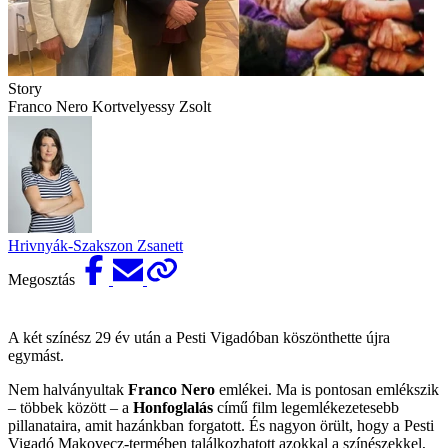
Story
Franco Nero Kortvelyessy Zsolt
Hrivnyák-Szakszon Zsanett
Megosztás
A két színész 29 év után a Pesti Vigadóban köszönthette újra
egymást.
Nem halványultak
Franco Nero
emlékei. Ma is pontosan emlékszik
– többek között – a
Honfoglalás
című film legemlékezetesebb
pillanataira, amit hazánkban forgatott. És nagyon örült, hogy a Pesti
Vigadó Makovecz-termében találkozhatott azokkal a színészekkel,