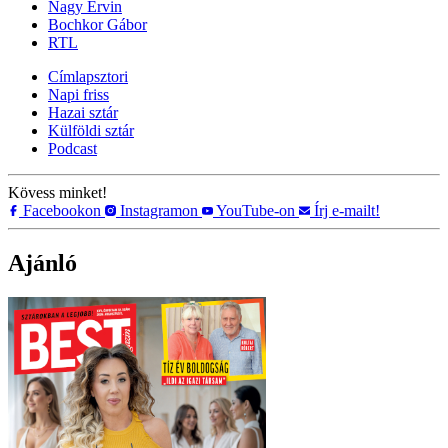
Nagy Ervin
Bochkor Gábor
RTL
Címlapsztori
Napi friss
Hazai sztár
Külföldi sztár
Podcast
Kövess minket!
Facebookon
Instagramon
YouTube-on
Írj e-mailt!
Ajánló