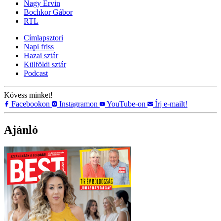
Nagy Ervin
Bochkor Gábor
RTL
Címlapsztori
Napi friss
Hazai sztár
Külföldi sztár
Podcast
Kövess minket!
Facebookon
Instagramon
YouTube-on
Írj e-mailt!
Ajánló