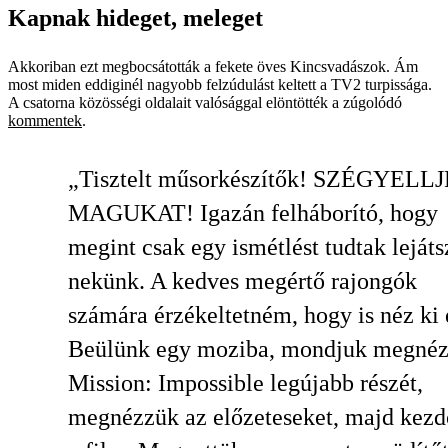
Kapnak hideget, meleget
Akkoriban ezt megbocsátották a fekete öves Kincsvadászok. Ám
most miden eddiginél nagyobb felzúdulást keltett a TV2 turpissága.
A csatorna közösségi oldalait valósággal elöntötték a zúgolódó
kommentek
.
„Tisztelt műsorkészítők! SZÉGYELL
MAGUKAT! Igazán felháborító, hogy
megint csak egy ismétlést tudtak lejáts
nekünk. A kedves megértő rajongók
számára érzékeltetném, hogy is néz ki 
Beülünk egy moziba, mondjuk megnéz
Mission: Impossible legújabb részét,
megnézzük az előzeteseket, majd kezd