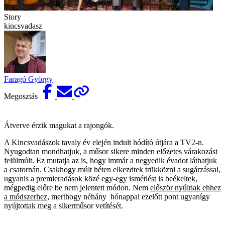
Story
kincsvadasz
Faragó György
Megosztás
Átverve érzik magukat a rajongók.
A Kincsvadászok tavaly év elején indult hódító útjára a TV2-n.
Nyugodtan mondhatjuk, a műsor sikere minden előzetes várakozást
felülmúlt. Ez mutatja az is, hogy immár a negyedik évadot láthatjuk
a csatornán. Csakhogy múlt héten elkezdtek trükközni a sugárzással,
ugyanis a premieradások közé egy-egy ismétlést is beékeltek,
mégpedig előre be nem jelentett módon. Nem
először nyúlnak ehhez
a módszerhez
, merthogy néhány hónappal ezelőtt pont ugyanígy
nyújtottak meg a sikerműsor vetítését.