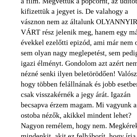
a film. Megvettük a popcornt, az üdítőt
kifizettük a jegyet is. De valahogy a
vásznon nem az általunk OLYANNYI
VÁRT rész jelenik meg, hanem egy m
évekkel ezelőtti epizód, ami már nem 
sem olyan nagy meglepetést, sem pedi
igazi élményt. Gondolom azt azért ne
nézné senki ilyen beletörödően! Valósz
hogy többen felállnának és jobb esetbe
csak visszakérnék a jegy árát. Igazán
becsapva érzem magam. Mi vagyunk a
ostoba nézők, akikkel mindent lehet?
Nagyon remélem, hogy nem. Megkére
mindenkit, akit ez felháborít, hogy írj