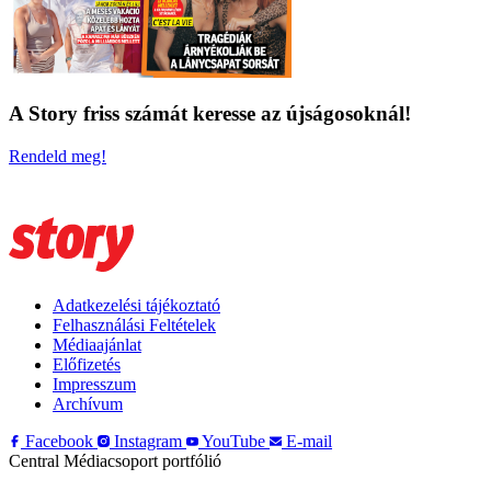
A Story friss számát keresse az újságosoknál!
Rendeld meg!
Adatkezelési tájékoztató
Felhasználási Feltételek
Médiaajánlat
Előfizetés
Impresszum
Archívum
Facebook
Instagram
YouTube
E-mail
Central Médiacsoport portfólió