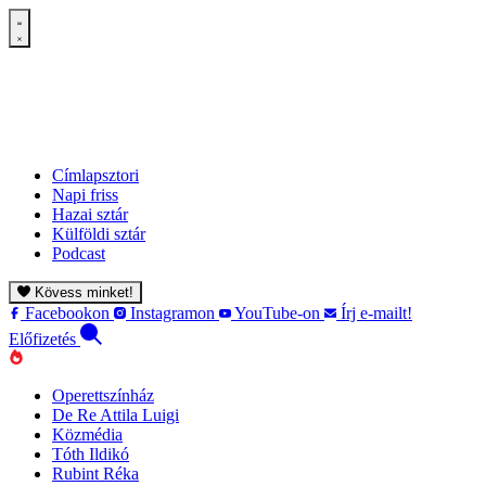
Címlapsztori
Napi friss
Hazai sztár
Külföldi sztár
Podcast
Kövess minket!
Facebookon
Instagramon
YouTube-on
Írj e-mailt!
Előfizetés
Operettszínház
De Re Attila Luigi
Közmédia
Tóth Ildikó
Rubint Réka