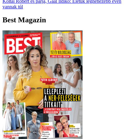
Koltai Róbert és párja, Gaál Ildikó: Életük legnehezebb évén
vannak túl
Best Magazin