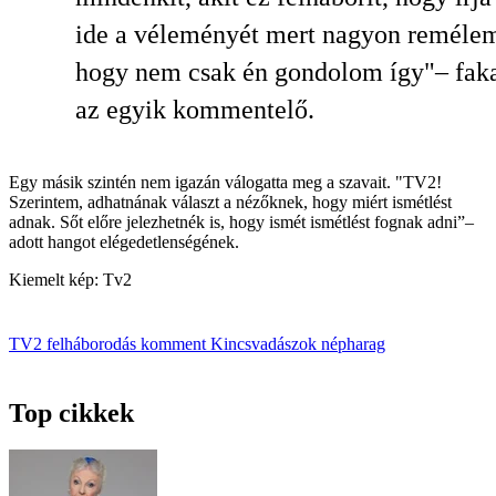
ide a véleményét mert nagyon reméle
hogy nem csak én gondolom így"
–
faka
az egyik kommentelő.
Egy másik szintén nem igazán válogatta meg a szavait. "TV2!
Szerintem, adhatnának választ a nézőknek, hogy miért ismétlést
adnak. Sőt előre jelezhetnék is, hogy ismét ismétlést fognak adni”
–
adott hangot elégedetlenségének.
Kiemelt kép: Tv2
TV2
felháborodás
komment
Kincsvadászok
népharag
Top cikkek