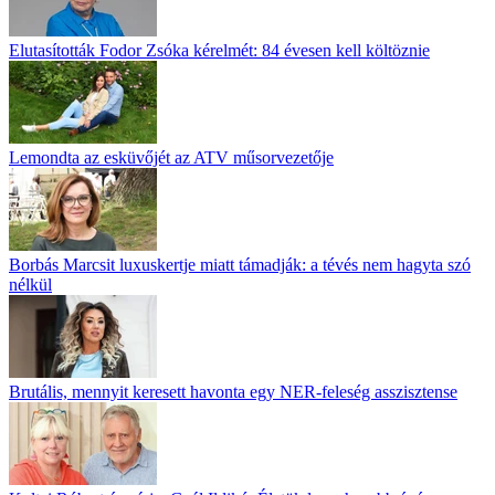
Elutasították Fodor Zsóka kérelmét: 84 évesen kell költöznie
Lemondta az esküvőjét az ATV műsorvezetője
Borbás Marcsit luxuskertje miatt támadják: a tévés nem hagyta szó
nélkül
Brutális, mennyit keresett havonta egy NER-feleség asszisztense