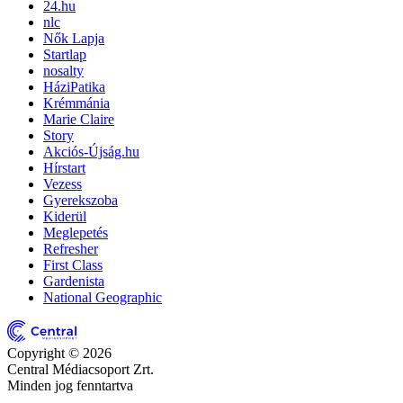
24.hu
nlc
Nők Lapja
Startlap
nosalty
HáziPatika
Krémmánia
Marie Claire
Story
Akciós-Újság.hu
Hírstart
Vezess
Gyerekszoba
Kiderül
Meglepetés
Refresher
First Class
Gardenista
National Geographic
Copyright © 2026
Central Médiacsoport Zrt.
Minden jog fenntartva