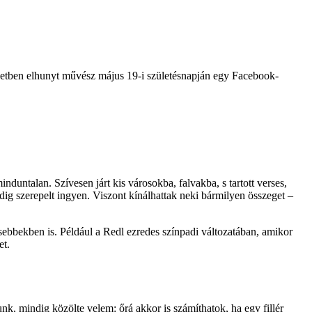
etben elhunyt művész május 19-i születésnapján egy Facebook-
untalan. Szívesen járt kis városokba, falvakba, s tartott verses,
pedig szerepelt ingyen. Viszont kínálhattak neki bármilyen összeget –
sebbekben is. Például a Redl ezredes színpadi változatában, amikor
et.
, mindig közölte velem: őrá akkor is számíthatok, ha egy fillér