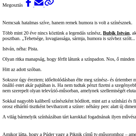
Megosztás
Nemcsak hatalmas szíve, hanem remek humora is volt a színésznek.
Több mint 20 éve nincs köztünk a legendás színész,
Bubik István
, a
posztban. „Tehetsége, lovagiassága, sármja, humora is szívhez szólt...
István, néha: Pista.
Olyan ritka manapság, hogy férfit látunk a színpadon. Nos, ő minden í
Hitt az adott szóban.
Sokszor úgy éreztem; időeltolódásban élte meg színész- és úriember mi
önálló estet akár pajtában is. Ha nem tudtak pénzt fizetni a szegényebb
nem szerepelt olyan televízió-műsorban, amelynek szellemiségét elutas
Sokkal nagyobb kaliberű színészként hódított, mint azt a színházi és
orosz elhárító tisztként beviharzott a színre: néhány perc alatt új dim
A világ bármelyik színházában tárt karokkal fogadnának ilyen művészt
Amikor látta, hogy a Púder vagy a Piknik című tv-műsoromhoz – amely