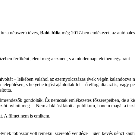
kire a népszerű tévés,
Baló Júlia
még 2017-ben emlékezett az autóbales
zében férfiként jelent meg a színen, s a mindennapi életben egyaránt.
voltát – lelkében valahol az ezernyolcszázas évek végén kalandozva mind
 településen, s helyette tojást ajánlottak fel – ő elfogadta azt is, vagy 
ította.
 filmrendezők gondolták. És nemcsak emlékezetes főszerepeiben, de a ki
enziót nyitott meg… Nem alakítást látott a publikum, hanem magát a tiszt
. A filmet nem is említem.
nek többször volt remekül szereplő vendége – igen kevés pénzt kaptunk