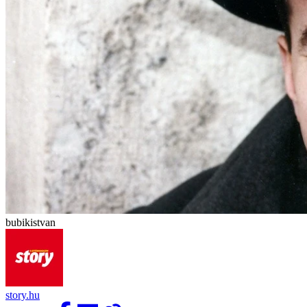
bubikistvan
story.hu