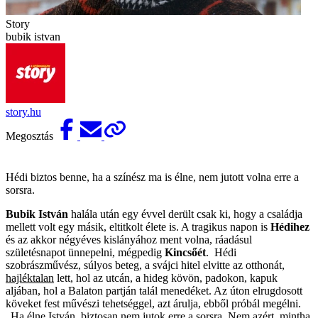
Story
bubik istvan
story.hu
Megosztás
Hédi biztos benne, ha a színész ma is élne, nem jutott volna erre a
sorsra.
Bubik István
halála után egy évvel derült csak ki, hogy a családja
mellett volt egy másik, eltitkolt élete is. A tragikus napon is
Hédihez
és az akkor négyéves kislányához ment volna, ráadásul
születésnapot ünnepelni, mégpedig
Kincsőét
. Hédi
szobrászművész, súlyos beteg, a svájci hitel elvitte az otthonát,
hajléktalan
lett, hol az utcán, a hideg kövön, padokon, kapuk
aljában, hol a Balaton partján talál menedéket. Az úton elrugdosott
köveket fest művészi tehetséggel, azt árulja, ebből próbál megélni.
„Ha élne István, biztosan nem jutok erre a sorsra. Nem azért, mintha