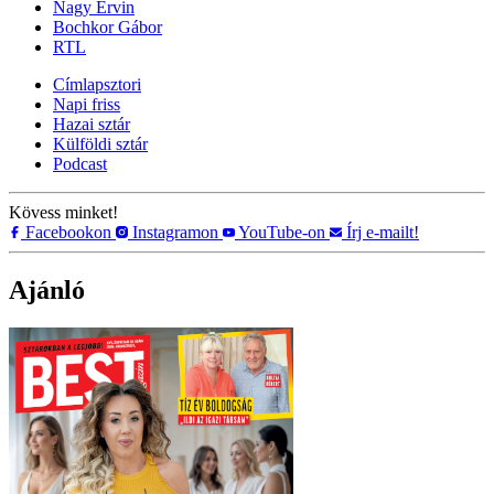
Nagy Ervin
Bochkor Gábor
RTL
Címlapsztori
Napi friss
Hazai sztár
Külföldi sztár
Podcast
Kövess minket!
Facebookon
Instagramon
YouTube-on
Írj e-mailt!
Ajánló