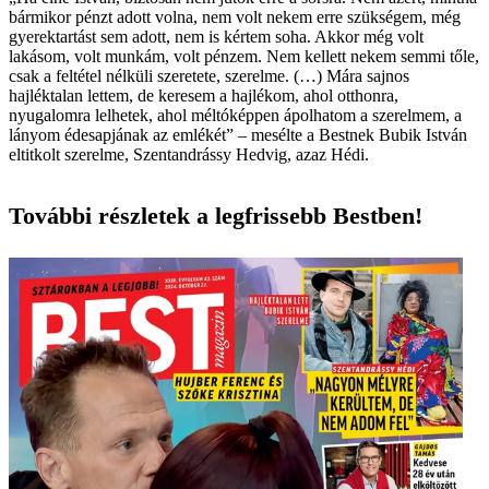
bármikor pénzt adott volna, nem volt nekem erre szükségem, még
gyerektartást sem adott, nem is kértem soha. Akkor még volt
lakásom, volt munkám, volt pénzem. Nem kellett nekem semmi tőle,
csak a feltétel nélküli szeretete, szerelme. (…) Mára sajnos
hajléktalan lettem, de keresem a hajlékom, ahol otthonra,
nyugalomra lelhetek, ahol méltóképpen ápolhatom a szerelmem, a
lányom édesapjának az emlékét” – mesélte a Bestnek Bubik István
eltitkolt szerelme, Szentandrássy Hedvig, azaz Hédi.
További részletek a legfrissebb Bestben!