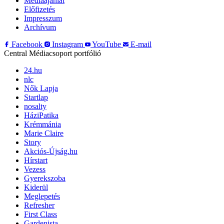
Médiaajánlat
Előfizetés
Impresszum
Archívum
Facebook
Instagram
YouTube
E-mail
Central Médiacsoport portfólió
24.hu
nlc
Nők Lapja
Startlap
nosalty
HáziPatika
Krémmánia
Marie Claire
Story
Akciós-Újság.hu
Hírstart
Vezess
Gyerekszoba
Kiderül
Meglepetés
Refresher
First Class
Gardenista