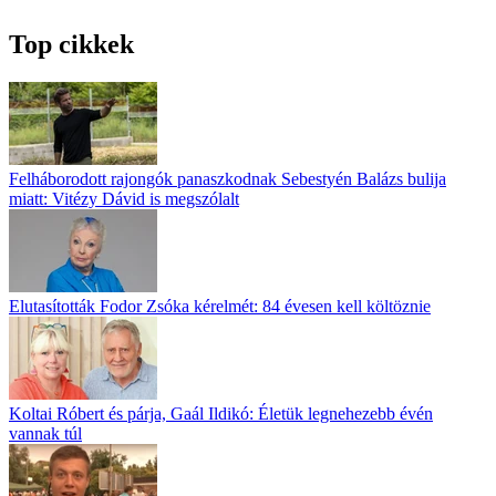
Top cikkek
Felháborodott rajongók panaszkodnak Sebestyén Balázs bulija
miatt: Vitézy Dávid is megszólalt
Elutasították Fodor Zsóka kérelmét: 84 évesen kell költöznie
Koltai Róbert és párja, Gaál Ildikó: Életük legnehezebb évén
vannak túl