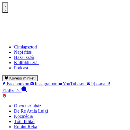
Címlapsztori
Napi friss
Hazai sztár
Külföldi sztár
Podcast
Kövess minket!
Facebookon
Instagramon
YouTube-on
Írj e-mailt!
Előfizetés
Operettszínház
De Re Attila Luigi
Közmédia
Tóth Ildikó
Rubint Réka