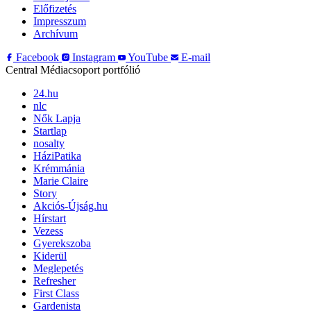
Előfizetés
Impresszum
Archívum
Facebook
Instagram
YouTube
E-mail
Central Médiacsoport portfólió
24.hu
nlc
Nők Lapja
Startlap
nosalty
HáziPatika
Krémmánia
Marie Claire
Story
Akciós-Újság.hu
Hírstart
Vezess
Gyerekszoba
Kiderül
Meglepetés
Refresher
First Class
Gardenista