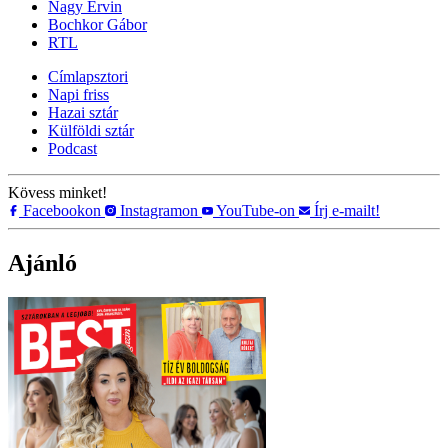
Nagy Ervin
Bochkor Gábor
RTL
Címlapsztori
Napi friss
Hazai sztár
Külföldi sztár
Podcast
Kövess minket!
Facebookon
Instagramon
YouTube-on
Írj e-mailt!
Ajánló