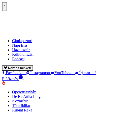
Címlapsztori
Napi friss
Hazai sztár
Külföldi sztár
Podcast
Kövess minket!
Facebookon
Instagramon
YouTube-on
Írj e-mailt!
Előfizetés
Operettszínház
De Re Attila Luigi
Közmédia
Tóth Ildikó
Rubint Réka