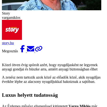
Story
vargamiklos
story.hu
Megosztás
Közel ötven évig spórolt azért, hogy nyugdíjasként ne legyenek
anyagi gondjai és büszke arra, amiért anyagi biztonságban élhet
A zenész nem tartozik azok közé az előadók közé, akik nyugdíjas
éveikbe lépbe az alacsony nyugdíjukkal hakniznak a sajtóban.
Luxus helyett tudatosság
Az Érdemes művész elismeréssel kitüntetett
Varga
Miklós
már