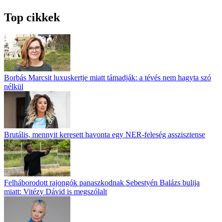
Top cikkek
Borbás Marcsit luxuskertje miatt támadják: a tévés nem hagyta szó
nélkül
Brutális, mennyit keresett havonta egy NER-feleség asszisztense
Felháborodott rajongók panaszkodnak Sebestyén Balázs bulija
miatt: Vitézy Dávid is megszólalt