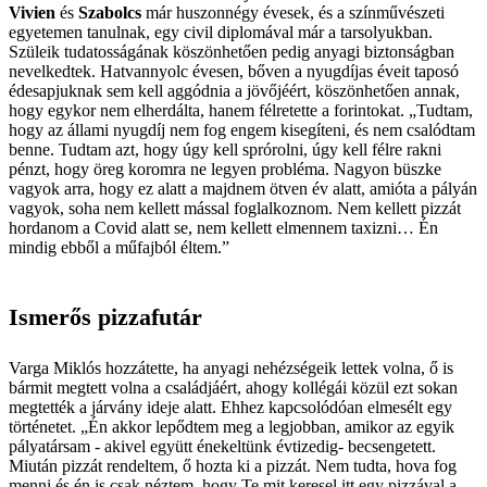
Vivien
és
Szabolcs
már huszonnégy évesek, és a színművészeti
egyetemen tanulnak, egy civil diplomával már a tarsolyukban.
Szüleik tudatosságának köszönhetően pedig anyagi biztonságban
nevelkedtek. Hatvannyolc évesen, bőven a nyugdíjas éveit taposó
édesapjuknak sem kell aggódnia a jövőjéért, köszönhetően annak,
hogy egykor nem elherdálta, hanem félretette a forintokat. „Tudtam,
hogy az állami nyugdíj nem fog engem kisegíteni, és nem csalódtam
benne. Tudtam azt, hogy úgy kell sprórolni, úgy kell félre rakni
pénzt, hogy öreg koromra ne legyen probléma. Nagyon büszke
vagyok arra, hogy ez alatt a majdnem ötven év alatt, amióta a pályán
vagyok, soha nem kellett mással foglalkoznom. Nem kellett pizzát
hordanom a Covid alatt se, nem kellett elmennem taxizni… Én
mindig ebből a műfajból éltem.”
Ismerős pizzafutár
Varga Miklós hozzátette, ha anyagi nehézségeik lettek volna, ő is
bármit megtett volna a családjáért, ahogy kollégái közül ezt sokan
megtették a járvány ideje alatt. Ehhez kapcsolódóan elmesélt egy
történetet. „Én akkor lepődtem meg a legjobban, amikor az egyik
pályatársam - akivel együtt énekeltünk évtizedig- becsengetett.
Miután pizzát rendeltem, ő hozta ki a pizzát. Nem tudta, hova fog
menni és én is csak néztem, hogy Te mit keresel itt egy pizzával a