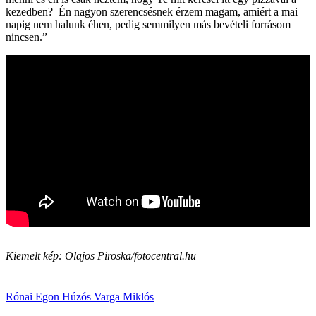
kezedben? Én nagyon szerencsésnek érzem magam, amiért a mai
napig nem halunk éhen, pedig semmilyen más bevételi forrásom
nincsen.”
Kiemelt kép: Olajos Piroska/fotocentral.hu
Rónai Egon
Húzós
Varga Miklós