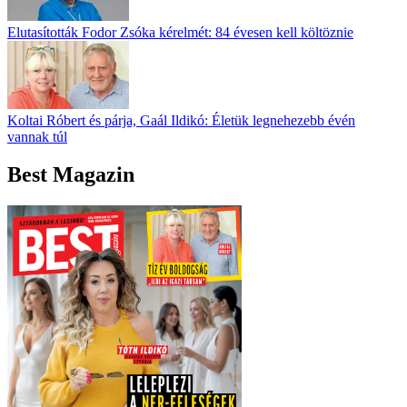
Elutasították Fodor Zsóka kérelmét: 84 évesen kell költöznie
Koltai Róbert és párja, Gaál Ildikó: Életük legnehezebb évén
vannak túl
Best Magazin