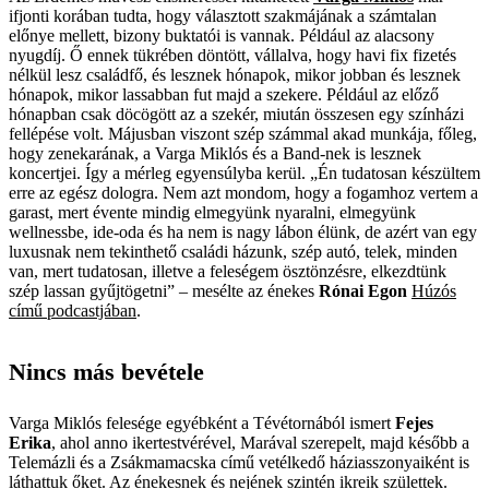
ifjonti korában tudta, hogy választott szakmájának a számtalan
előnye mellett, bizony buktatói is vannak. Például az alacsony
nyugdíj. Ő ennek tükrében döntött, vállalva, hogy havi fix fizetés
nélkül lesz családfő, és lesznek hónapok, mikor jobban és lesznek
hónapok, mikor lassabban fut majd a szekere. Például az előző
hónapban csak döcögött az a szekér, miután összesen egy színházi
fellépése volt. Májusban viszont szép számmal akad munkája, főleg,
hogy zenekarának, a Varga Miklós és a Band-nek is lesznek
koncertjei. Így a mérleg egyensúlyba kerül. „Én tudatosan készültem
erre az egész dologra. Nem azt mondom, hogy a fogamhoz vertem a
garast, mert évente mindig elmegyünk nyaralni, elmegyünk
wellnessbe, ide-oda és ha nem is nagy lábon élünk, de azért van egy
luxusnak nem tekinthető családi házunk, szép autó, telek, minden
van, mert tudatosan, illetve a feleségem ösztönzésre, elkezdtünk
szép lassan gyűjtögetni” – mesélte az énekes
Rónai Egon
Húzós
című podcastjában
.
Nincs más bevétele
Varga Miklós felesége egyébként a Tévétornából ismert
Fejes
Erika
, ahol anno ikertestvérével, Marával szerepelt, majd később a
Telemázli és a Zsákmamacska című vetélkedő háziasszonyaiként is
láthattuk őket. Az énekesnek és nejének szintén ikreik születtek.