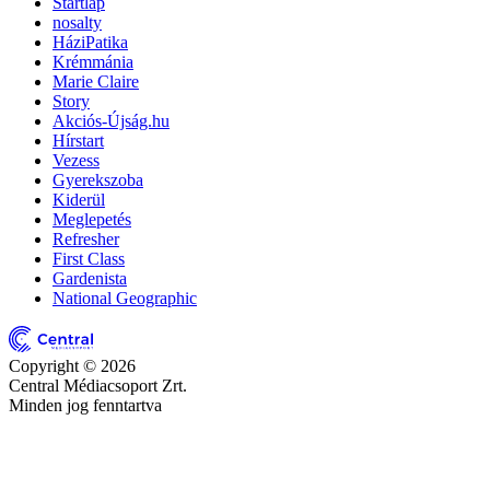
Startlap
nosalty
HáziPatika
Krémmánia
Marie Claire
Story
Akciós-Újság.hu
Hírstart
Vezess
Gyerekszoba
Kiderül
Meglepetés
Refresher
First Class
Gardenista
National Geographic
Copyright © 2026
Central Médiacsoport Zrt.
Minden jog fenntartva