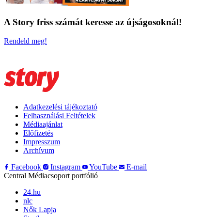
A Story friss számát keresse az újságosoknál!
Rendeld meg!
Adatkezelési tájékoztató
Felhasználási Feltételek
Médiaajánlat
Előfizetés
Impresszum
Archívum
Facebook
Instagram
YouTube
E-mail
Central Médiacsoport portfólió
24.hu
nlc
Nők Lapja