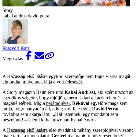
Story
kabai andras david petra
Kisgyőri Kata
Megosztás
A Házasság első látásra egykori szereplője nem fogta vissza magát:
elmondta, milyennek látja a volt feleségét.
A Story magazin Balin érte utol
Kabai Andrást
, aki azért utazott az
egzotikus szigetre, hogy rájöjjön, merre is tart a karrierében és a
magánéletében. Míg a
barátnőjével
,
Rékával
egyelőre maga sem
tudja, hogy hányadán áll, addig volt feleségét,
Dávid Petrát
továbbra sem akarja látni. „Hál’ istennek, egy mondatot sem
beszélünk! – jelenti ki határozottan
Kabai Andris
.
A
Házasság első látásra
első évadának néhány szereplőjével viszont
máig tartja a kapcsolatot.
Gerivel
mai napig rendszeresen beszél,