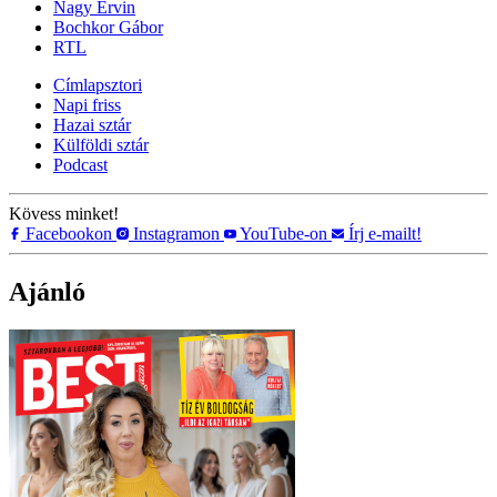
Nagy Ervin
Bochkor Gábor
RTL
Címlapsztori
Napi friss
Hazai sztár
Külföldi sztár
Podcast
Kövess minket!
Facebookon
Instagramon
YouTube-on
Írj e-mailt!
Ajánló