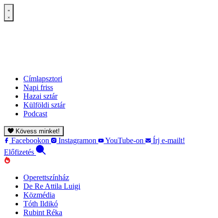
Címlapsztori
Napi friss
Hazai sztár
Külföldi sztár
Podcast
Kövess minket!
Facebookon
Instagramon
YouTube-on
Írj e-mailt!
Előfizetés
Operettszínház
De Re Attila Luigi
Közmédia
Tóth Ildikó
Rubint Réka