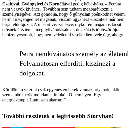
Csabival
,
Gyöngyivel
és
Kornéliával
pedig hébe-hóba. – Petrára
nem vagyok kíváncsi. Továbbra sem tudtam megbarátkozni a
személyiségével. Azt gondolja, hogy ő gúnyosan poénkodhat velem,
bármit megengedhet magának, viszont ugyanezt visszafelé már nem
bírja feldolgozni. A műsort visszanézve, olykor én magam is kicsit
erősnek éreztem a megnyilvánulásaimat, de azóta is többször újra
bebizonyosodott, hogy nem véletlenül viselkedtem vele úgy, ahogy.
Petra nemkívánatos személy az életem
Folyamatosan elferdíti, kiszínezi a
dolgokat.
Körülöttem viszont csak egyenes emberek vannak, olyanok, akik a
szemembe merik mondani a frankót. Ő nem ilyen! Egy
energiavámpír. Látni sem akarom!”
További részletek a legfrissebb Storyban!