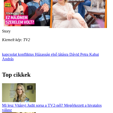
Story
Kiemelt kép: TV2
kapcsolat
konfliktus
Házasság első látásra
Dávid Petra
Kabai
András
Top cikkek
Mi lesz Vitányi Judit sorsa a TV2-nél? Megérkezett a hivatalos
válasz