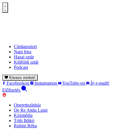
Címlapsztori
Napi friss
Hazai sztár
Külföldi sztár
Podcast
Kövess minket!
Facebookon
Instagramon
YouTube-on
Írj e-mailt!
Előfizetés
Operettszínház
De Re Attila Luigi
Közmédia
Tóth Ildikó
Rubint Réka