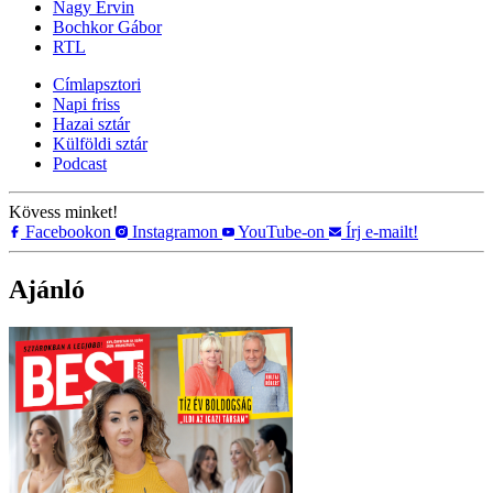
Nagy Ervin
Bochkor Gábor
RTL
Címlapsztori
Napi friss
Hazai sztár
Külföldi sztár
Podcast
Kövess minket!
Facebookon
Instagramon
YouTube-on
Írj e-mailt!
Ajánló