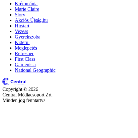
Krémmánia
Marie Claire
Story
Akciós-Újság.hu
Hírstart
Vezess
Gyerekszoba
Kiderül
Meglepetés
Refresher
First Class
Gardenista
National Geographic
Copyright © 2026
Central Médiacsoport Zrt.
Minden jog fenntartva