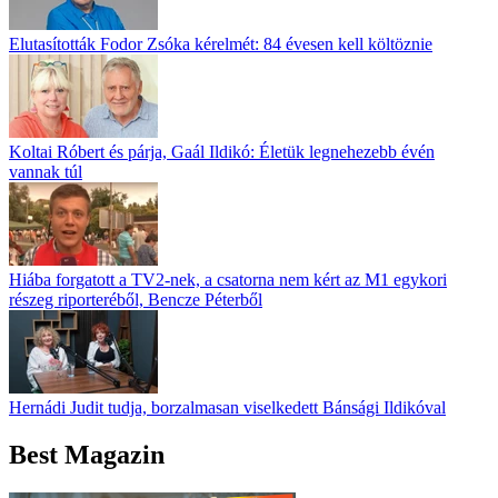
Elutasították Fodor Zsóka kérelmét: 84 évesen kell költöznie
Koltai Róbert és párja, Gaál Ildikó: Életük legnehezebb évén
vannak túl
Hiába forgatott a TV2-nek, a csatorna nem kért az M1 egykori
részeg riporteréből, Bencze Péterből
Hernádi Judit tudja, borzalmasan viselkedett Bánsági Ildikóval
Best Magazin