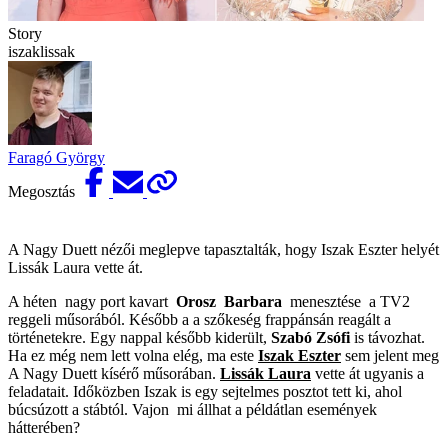
Story
iszaklissak
Faragó György
Megosztás
A Nagy Duett nézői meglepve tapasztalták, hogy Iszak Eszter helyét
Lissák Laura vette át.
A héten nagy port kavart
Orosz Barbara
menesztése a TV2
reggeli műsorából. Később a a szőkeség frappánsán reagált a
történetekre. Egy nappal később kiderült,
Szabó Zsófi
is távozhat.
Ha ez még nem lett volna elég, ma este
Iszak Eszter
sem jelent meg
A Nagy Duett kísérő műsorában.
Lissák Laura
vette át ugyanis a
feladatait. Időközben Iszak is egy sejtelmes posztot tett ki, ahol
búcsúzott a stábtól. Vajon mi állhat a példátlan események
hátterében?