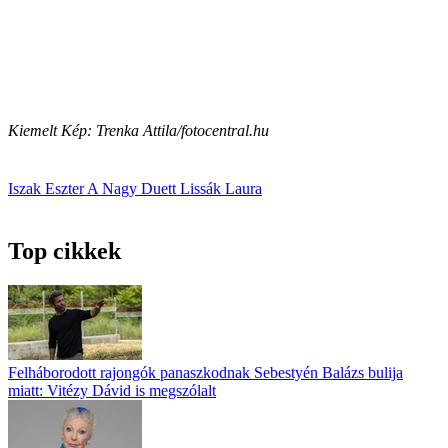
Kiemelt Kép: Trenka Attila/fotocentral.hu
Iszak Eszter
A Nagy Duett
Lissák Laura
Top cikkek
Felháborodott rajongók panaszkodnak Sebestyén Balázs bulija
miatt: Vitézy Dávid is megszólalt