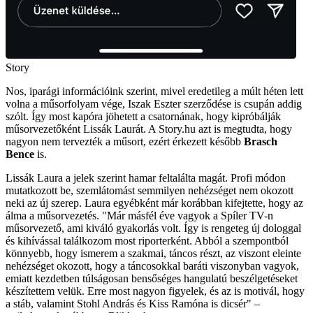
Story
Nos, iparági információink szerint, mivel eredetileg a múlt héten lett
volna a műsorfolyam vége, Iszak Eszter szerződése is csupán addig
szólt. Így most kapóra jöhetett a csatornának, hogy kipróbálják
műsorvezetőként Lissák Laurát. A Story.hu azt is megtudta, hogy
nagyon nem tervezték a műsort, ezért érkezett később
Brasch
Bence
is.
Lissák Laura a jelek szerint hamar feltalálta magát. Profi módon
mutatkozott be, szemlátomást semmilyen nehézséget nem okozott
neki az új szerep. Laura egyébként már korábban kifejtette, hogy az
álma a műsorvezetés. "Már másfél éve vagyok a Spíler TV-n
műsorvezető, ami kiváló gyakorlás volt. Így is rengeteg új dologgal
és kihívással találkozom most riporterként. Abból a szempontból
könnyebb, hogy ismerem a szakmai, táncos részt, az viszont eleinte
nehézséget okozott, hogy a táncosokkal baráti viszonyban vagyok,
emiatt kezdetben túlságosan bensőséges hangulatú beszélgetéseket
készítettem velük. Erre most nagyon figyelek, és az is motivál, hogy
a stáb, valamint Stohl András és Kiss Ramóna is dicsér" –