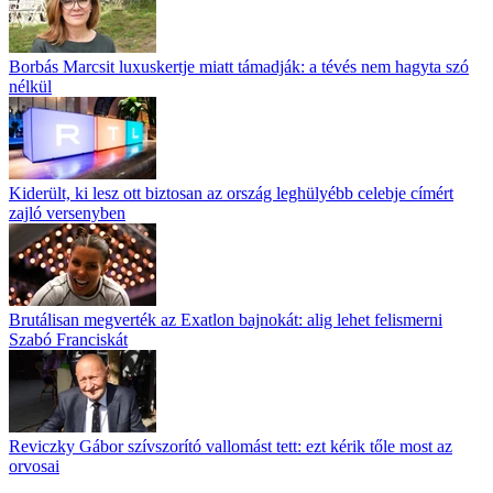
Borbás Marcsit luxuskertje miatt támadják: a tévés nem hagyta szó
nélkül
Kiderült, ki lesz ott biztosan az ország leghülyébb celebje címért
zajló versenyben
Brutálisan megverték az Exatlon bajnokát: alig lehet felismerni
Szabó Franciskát
Reviczky Gábor szívszorító vallomást tett: ezt kérik tőle most az
orvosai