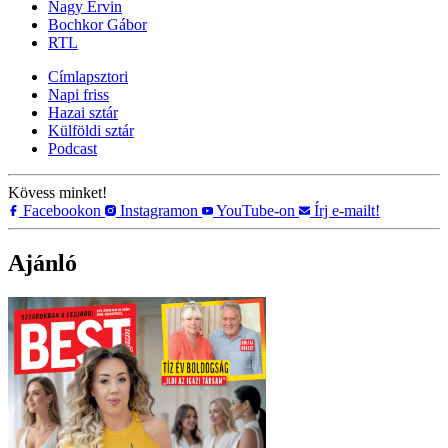
Nagy Ervin
Bochkor Gábor
RTL
Címlapsztori
Napi friss
Hazai sztár
Külföldi sztár
Podcast
Kövess minket!
Facebookon
Instagramon
YouTube-on
Írj e-mailt!
Ajánló