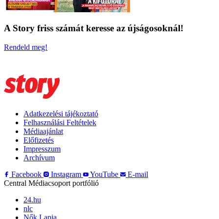
A Story friss számát keresse az újságosoknál!
Rendeld meg!
Adatkezelési tájékoztató
Felhasználási Feltételek
Médiaajánlat
Előfizetés
Impresszum
Archívum
Facebook
Instagram
YouTube
E-mail
Central Médiacsoport portfólió
24.hu
nlc
Nők Lapja