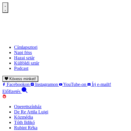
Címlapsztori
Napi friss
Hazai sztár
Külföldi sztár
Podcast
Kövess minket!
Facebookon
Instagramon
YouTube-on
Írj e-mailt!
Előfizetés
Operettszínház
De Re Attila Luigi
Közmédia
Tóth Ildikó
Rubint Réka