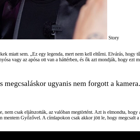
Story
ek miatt sem. „Ez egy legenda, mert nem kell eltűrni. Elvárás, hogy tű
nyósa vagy az apósa ott van a háttérben, és ők azt mondják, hogy ezt m
s megcsaláskor ugyanis nem forgott a kamera
rje, nem csak eljátszották, az valóban megtörtént. Azt is elmondta, hogy
ön mentem Győzővel. A címlapokon csak akkor jött le, hogy megcsalt a