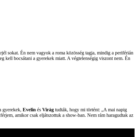
rjél sokat. Én nem vagyok a roma közösség tagja, mindig a periférián
eg kell bocsátani a gyerekek miatt. A végtelenségig viszont nem. Én
.
 a gyerekek,
Evelin
és
Virág
tudták, hogy mi történt: „A mai napig
 férjem, amikor csak eljátszottuk a show-ban. Nem rám haragudtak az