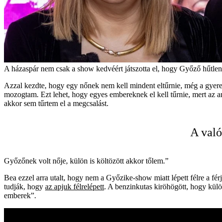
A házaspár nem csak a show kedvéért játszotta el, hogy Győző hűtlen
Azzal kezdte, hogy egy nőnek nem kell mindent eltűrnie, még a gyerek
mozogtam. Ezt lehet, hogy egyes embereknek el kell tűrnie, mert az a
akkor sem tűrtem el a megcsalást.
A való
Győzőnek volt nője, külön is költözött akkor tőlem.”
Bea ezzel arra utalt, hogy nem a Győzike-show miatt lépett félre a fé
tudják, hogy
az apjuk félrelépett
. A benzinkutas kiröhögött, hogy kül
emberek”.