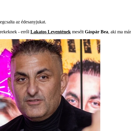
egcsalta az édesanyjukat.
rekeknek - erről
Lakatos Leventének
mesélt
Gáspár Bea
, aki ma má