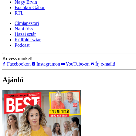
Nagy Ervin
Bochkor Gábor
RTL
Címlapsztori
Napi friss
Hazai sztár
Külföldi sztár
Podcast
Kövess minket!
Facebookon
Instagramon
YouTube-on
Írj e-mailt!
Ajánló