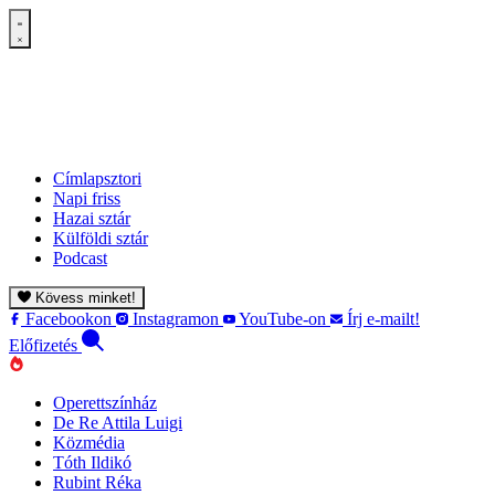
Címlapsztori
Napi friss
Hazai sztár
Külföldi sztár
Podcast
Kövess minket!
Facebookon
Instagramon
YouTube-on
Írj e-mailt!
Előfizetés
Operettszínház
De Re Attila Luigi
Közmédia
Tóth Ildikó
Rubint Réka