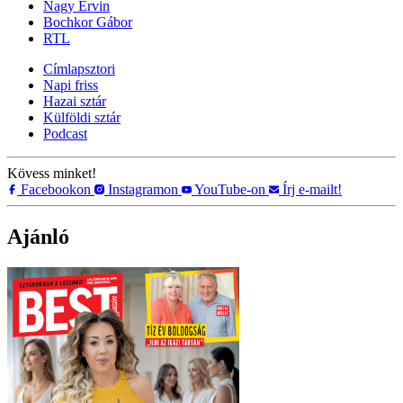
Nagy Ervin
Bochkor Gábor
RTL
Címlapsztori
Napi friss
Hazai sztár
Külföldi sztár
Podcast
Kövess minket!
Facebookon
Instagramon
YouTube-on
Írj e-mailt!
Ajánló