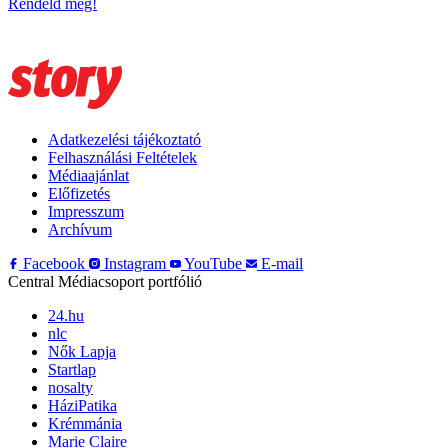
Rendeld meg!
Adatkezelési tájékoztató
Felhasználási Feltételek
Médiaajánlat
Előfizetés
Impresszum
Archívum
Facebook
Instagram
YouTube
E-mail
Central Médiacsoport portfólió
24.hu
nlc
Nők Lapja
Startlap
nosalty
HáziPatika
Krémmánia
Marie Claire