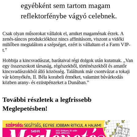
egyébként sem tartom magam
reflektorfénybe vágyó celebnek.
Csak olyan műsorokat vállalok el, amiket magaménak érzek. A
zenés-táncos produkciókhoz nincs affinitásom, viszont a vidéki
miliőben megtalálom a szépséget, ezért is vállaltam el a Farm VIP-
t.”
Hobbija a kincsvadászat, barátaival régi dolgok után kutatnak. „Van
egy összeszokott társaság, régészekből, történészekből és amatőr
kincsvadászokból álló közösség. Találtunk már csontvázat a tokaji
vár környékén, II. Béla korabeli érméket, valamint búvárkodás
közben arany- és ezüstpénzeket a Dunában.”
További részletek a legfrissebb
Meglepetésben!