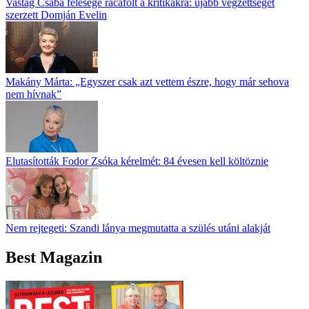
Vastag Csaba felesége rácáfolt a kritikákra: újabb végzettséget
szerzett Domján Evelin
Makány Márta: „Egyszer csak azt vettem észre, hogy már sehova
nem hívnak”
Elutasították Fodor Zsóka kérelmét: 84 évesen kell költöznie
Nem rejtegeti: Szandi lánya megmutatta a szülés utáni alakját
Best Magazin