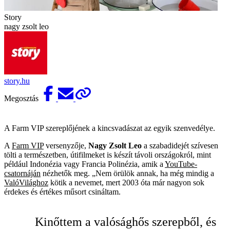
Story
nagy zsolt leo
story.hu
Megosztás
A Farm VIP szereplőjének a kincsvadászat az egyik szenvedélye.
A
Farm VIP
versenyzője,
Nagy Zsolt Leo
a szabadidejét szívesen
tölti a természetben, útifilmeket is készít távoli országokról, mint
például Indonézia vagy Francia Polinézia, amik a
YouTube-
csatornáján
nézhetők meg. „Nem örülök annak, ha még mindig a
ValóVilághoz
kötik a nevemet, mert 2003 óta már nagyon sok
érdekes és értékes műsort csináltam.
Kinőttem a valósághős szerepből, és