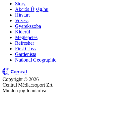
Story
Akciós-Újság.hu
Hírstart
Vezess
Gyerekszoba
Kiderül
Meglepetés
Refresher
First Class
Gardenista
National Geographic
Copyright © 2026
Central Médiacsoport Zrt.
Minden jog fenntartva