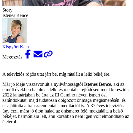
Story
Istenes Bence
Kisgyőri Kata
Megosztás
A televíziós rögös utat járt be, míg rátalált a lelki békéjére.
Már jó ideje visszavonult a nyilvánosságtól
Istenes Bence
, aki az
elmúlt években hatalmas lelki és mentális fejlődésen ment keresztül.
2022 januárjában bejárta az
El Camino
néven ismert ősi
zarándokutat, majd tudatosan dolgozott önmaga megismerésén, és
elsajátította a transzcendentális meditációt is. A 37 éves televíziós
úgy érzi, mára jó úton halad az önismeret felé, megtalálta a belső
békéjét, harmóniára lelt, ami korábban nem igen volt elmondható az
életéről.