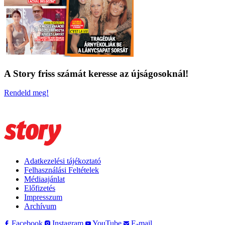
A Story friss számát keresse az újságosoknál!
Rendeld meg!
Adatkezelési tájékoztató
Felhasználási Feltételek
Médiaajánlat
Előfizetés
Impresszum
Archívum
Facebook
Instagram
YouTube
E-mail