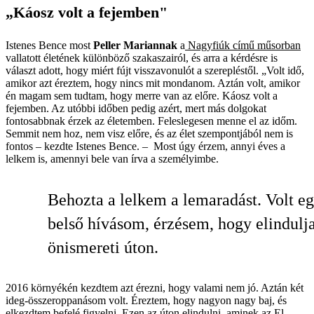
„Káosz volt a fejemben"
Istenes Bence most
Peller Mariannak
a
Nagyfiúk című műsorban
vallatott életének különböző szakaszairól, és arra a kérdésre is
választ adott, hogy miért fújt visszavonulót a szerepléstől. „Volt idő,
amikor azt éreztem, hogy nincs mit mondanom. Aztán volt, amikor
én magam sem tudtam, hogy merre van az előre. Káosz volt a
fejemben. Az utóbbi időben pedig azért, mert más dolgokat
fontosabbnak érzek az életemben. Feleslegesen menne el az időm.
Semmit nem hoz, nem visz előre, és az élet szempontjából nem is
fontos – kezdte Istenes Bence. – Most úgy érzem, annyi éves a
lelkem is, amennyi bele van írva a személyimbe.
Behozta a lelkem a lemaradást. Volt e
belső hívásom, érzésem, hogy elindulj
önismereti úton.
2016 környékén kezdtem azt érezni, hogy valami nem jó. Aztán két
ideg-összeroppanásom volt. Éreztem, hogy nagyon nagy baj, és
elkezdtem befelé figyelni. Ezen az úton elindulni, aminek az El