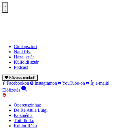
Címlapsztori
Napi friss
Hazai sztár
Külföldi sztár
Podcast
Kövess minket!
Facebookon
Instagramon
YouTube-on
Írj e-mailt!
Előfizetés
Operettszínház
De Re Attila Luigi
Közmédia
Tóth Ildikó
Rubint Réka