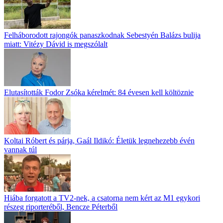
Felháborodott rajongók panaszkodnak Sebestyén Balázs bulija
miatt: Vitézy Dávid is megszólalt
Elutasították Fodor Zsóka kérelmét: 84 évesen kell költöznie
Koltai Róbert és párja, Gaál Ildikó: Életük legnehezebb évén
vannak túl
Hiába forgatott a TV2-nek, a csatorna nem kért az M1 egykori
részeg riporteréből, Bencze Péterből