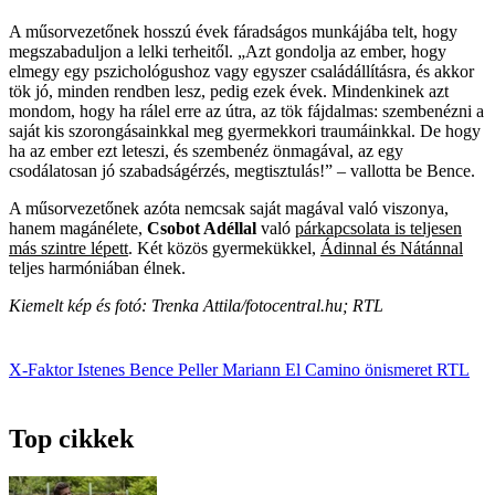
A műsorvezetőnek hosszú évek fáradságos munkájába telt, hogy
megszabaduljon a lelki terheitől. „Azt gondolja az ember, hogy
elmegy egy pszichológushoz vagy egyszer családállításra, és akkor
tök jó, minden rendben lesz, pedig ezek évek. Mindenkinek azt
mondom, hogy ha rálel erre az útra, az tök fájdalmas: szembenézni a
saját kis szorongásainkkal meg gyermekkori traumáinkkal. De hogy
ha az ember ezt leteszi, és szembenéz önmagával, az egy
csodálatosan jó szabadságérzés, megtisztulás!” – vallotta be Bence.
A műsorvezetőnek azóta nemcsak saját magával való viszonya,
hanem magánélete,
Csobot Adéllal
való
párkapcsolata is teljesen
más szintre lépett
. Két közös gyermekükkel,
Ádinnal és Nátánnal
teljes harmóniában élnek.
Kiemelt kép és fotó: Trenka Attila/fotocentral.hu; RTL
X-Faktor
Istenes Bence
Peller Mariann
El Camino
önismeret
RTL
Top cikkek