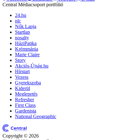
Central Médiacsoport portfólió
24.hu
nlc
Nők Lapja
Startlap
nosalty
HáziPatika
Krémmánia
Marie Claire
Story
Akciós-Újság.hu
Hírstart
Vezess
Gyerekszoba
Kiderül
Meglepetés
Refresher
First Class
Gardenista
National Geographic
Copyright © 2026