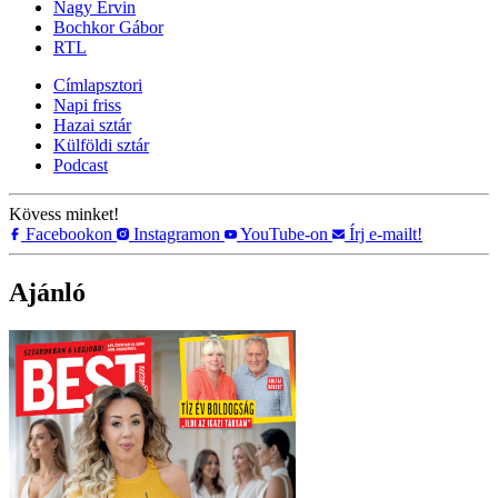
Nagy Ervin
Bochkor Gábor
RTL
Címlapsztori
Napi friss
Hazai sztár
Külföldi sztár
Podcast
Kövess minket!
Facebookon
Instagramon
YouTube-on
Írj e-mailt!
Ajánló