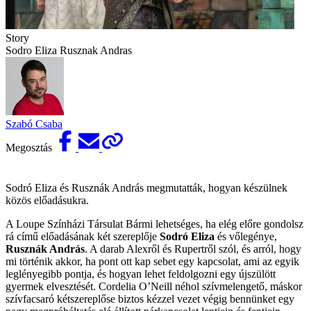
Story
Sodro Eliza Rusznak Andras
Szabó Csaba
Megosztás
Sodró Eliza és Rusznák András megmutatták, hogyan készülnek
közös előadásukra.
A Loupe Színházi Társulat Bármi lehetséges, ha elég előre gondolsz
rá című előadásának két szereplője
Sodró Eliza
és vőlegénye,
Rusznák András
. A darab Alexről és Rupertről szól, és arról, hogy
mi történik akkor, ha pont ott kap sebet egy kapcsolat, ami az egyik
leglényegibb pontja, és hogyan lehet feldolgozni egy újszülött
gyermek elvesztését. Cordelia O’Neill néhol szívmelengető, máskor
szívfacsaró kétszereplőse biztos kézzel vezet végig bennünket egy