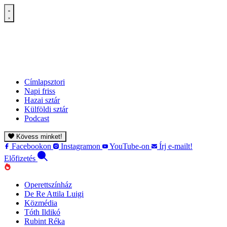
Címlapsztori
Napi friss
Hazai sztár
Külföldi sztár
Podcast
Kövess minket!
Facebookon
Instagramon
YouTube-on
Írj e-mailt!
Előfizetés
Operettszínház
De Re Attila Luigi
Közmédia
Tóth Ildikó
Rubint Réka