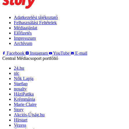
Adatkezelési tájékoztató
Felhasználási Feltételek
Médiaajánlat
Előfizetés
Impresszum
Archívum
Facebook
Instagram
YouTube
E-mail
Central Médiacsoport portfólió
24.hu
nlc
Nők Lapja
Startlap
nosalty
HáziPatika
Krémmánia
Marie Claire
Story
Akciós-Újság.hu
Hírstart
Vezess