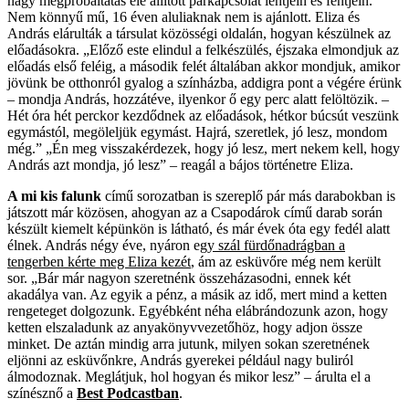
nagy megpróbáltatás elé állított párkapcsolat lentjein és fentjein.
Nem könnyű mű, 16 éven aluliaknak nem is ajánlott. Eliza és
András elárulták a társulat közösségi oldalán, hogyan készülnek az
előadásokra. „Előző este elindul a felkészülés, éjszaka elmondjuk az
előadás első feléig, a második felét általában akkor mondjuk, amikor
jövünk be otthonról gyalog a színházba, addigra pont a végére érünk
– mondja András, hozzátéve, ilyenkor ő egy perc alatt felöltözik. –
Hét óra hét perckor kezdődnek az előadások, hétkor búcsút veszünk
egymástól, megöleljük egymást. Hajrá, szeretlek, jó lesz, mondom
még.” „Én meg visszakérdezek, hogy jó lesz, mert nekem kell, hogy
András azt mondja, jó lesz” – reagál a bájos történetre Eliza.
A mi kis falunk
című sorozatban is szereplő pár más darabokban is
játszott már közösen, ahogyan az a Csapodárok című darab során
készült kiemelt képünkön is látható, és már évek óta egy fedél alatt
élnek. András négy éve, nyáron e
gy szál fürdőnadrágban a
tengerben kérte meg Eliza kezét
, ám az esküvőre még nem került
sor. „Bár már nagyon szeretnénk összeházasodni, ennek két
akadálya van. Az egyik a pénz, a másik az idő, mert mind a ketten
rengeteget dolgozunk. Egyébként néha elábrándozunk azon, hogy
ketten elszaladunk az anyakönyvvezetőhöz, hogy adjon össze
minket. De aztán mindig arra jutunk, milyen sokan szeretnének
eljönni az esküvőnkre, András gyerekei például nagy buliról
álmodoznak. Meglátjuk, hol hogyan és mikor lesz” – árulta el a
színésznő a
Best Podcastban
.