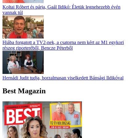
Koltai Róbert és párja, Gaál Ildikó: Életük legnehezebb évén
vannak túl
Hiába forgatott a TV2-nek, a csatorna nem kért az M1 egykori
részeg riporteréből, Bencze Péterből
Hernádi Judit tudja, borzalmasan viselkedett Bánsági Ildikóval
Best Magazin