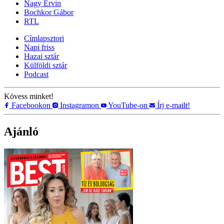
Nagy Ervin
Bochkor Gábor
RTL
Címlapsztori
Napi friss
Hazai sztár
Külföldi sztár
Podcast
Kövess minket!
Facebookon
Instagramon
YouTube-on
Írj e-mailt!
Ajánló