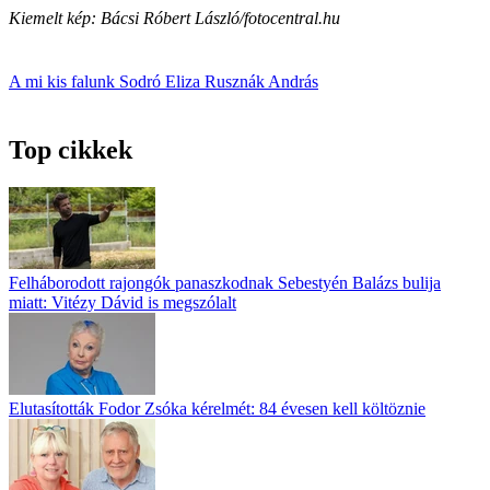
Kiemelt kép: Bácsi Róbert László/fotocentral.hu
A mi kis falunk
Sodró Eliza
Rusznák András
Top cikkek
Felháborodott rajongók panaszkodnak Sebestyén Balázs bulija
miatt: Vitézy Dávid is megszólalt
Elutasították Fodor Zsóka kérelmét: 84 évesen kell költöznie