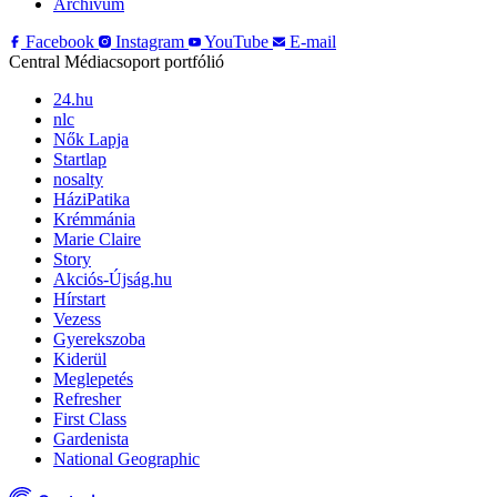
Archívum
Facebook
Instagram
YouTube
E-mail
Central Médiacsoport portfólió
24.hu
nlc
Nők Lapja
Startlap
nosalty
HáziPatika
Krémmánia
Marie Claire
Story
Akciós-Újság.hu
Hírstart
Vezess
Gyerekszoba
Kiderül
Meglepetés
Refresher
First Class
Gardenista
National Geographic