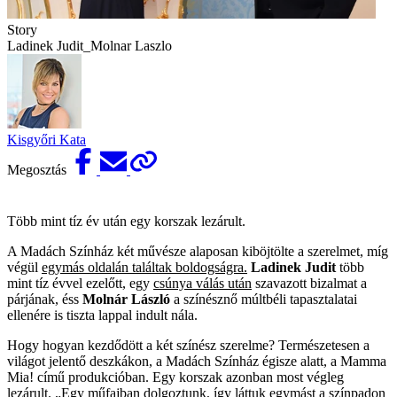
Story
Ladinek Judit_Molnar Laszlo
Kisgyőri Kata
Megosztás
Több mint tíz év után egy korszak lezárult.
A Madách Színház két művésze alaposan kiböjtölte a szerelmet, míg
végül
egymás oldalán találtak boldogságra.
Ladinek Judit
több
mint tíz évvel ezelőtt, egy
csúnya válás után
szavazott bizalmat a
párjának, éss
Molnár László
a színésznő múltbéli tapasztalatai
ellenére is tiszta lappal indult nála.
Hogy hogyan kezdődött a két színész szerelme? Természetesen a
világot jelentő deszkákon, a Madách Színház égisze alatt, a Mamma
Mia! című produkcióban. Egy korszak azonban most végleg
lezárult. „Egy műfajban dolgoztunk, így láttuk egymást a színpadon