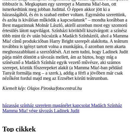
többször is. Megkaptam egy szerepet a Mamma Mia!-ban, ott
ismerkedtünk meg jobban Judittal. Ő éppen akkor jött ki a
házasságából, és én is szabad ember voltam. Egymásba szerettünk,
és azóta is kiválóan működik a kapcsolatunk” – mondta korábban a
Best magazinnak Molnár László, akiről azonban most egy szomorú
értesülés látott napvilágot. Színházi körökből kiszivárgott: a színész
több mint tíz év után búcsúzik a Madách Színháztól, ahol a Mamma
Mia! című produkcióban Harry Bright szerepét alakította. A teátrum
továbbra is igényt tartott volna a munkájára, ő azonban nem akarta
meghosszabbítani a szerződését. Azt nem tudni, hogy Ladinek Judit
párja miért döntött a távozás mellett, ám az biztos, hogy míg a
színésznő a Madách Színház egyik vezető művésze, aki számos
szerepet, köztük főszerepeket alakít (a Mamma Mia!-ban például
Tanyát formálja meg – a szerk.), addig a férfi a jövőben már csak
nézőként fordul majd meg az Erzsébet körúti teátrumban.
Kiemelt kép: Olajos Piroska/fotocentral.hu
házasság
színház
szerelem
magánélet
kapcsolat
Madách Színház
Mamma Mia!
vége
távozás
Ladinek Judit
Top cikkek