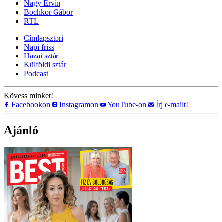
Nagy Ervin
Bochkor Gábor
RTL
Címlapsztori
Napi friss
Hazai sztár
Külföldi sztár
Podcast
Kövess minket!
Facebookon
Instagramon
YouTube-on
Írj e-mailt!
Ajánló