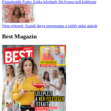
Elutasították Fodor Zsóka kérelmét: 84 évesen kell költöznie
Nem rejtegeti: Szandi lánya megmutatta a szülés utáni alakját
Best Magazin