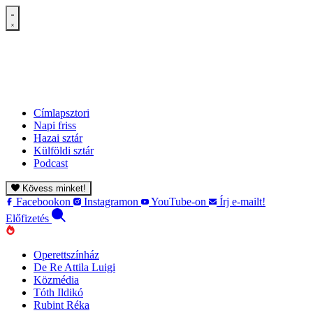
Címlapsztori
Napi friss
Hazai sztár
Külföldi sztár
Podcast
Kövess minket!
Facebookon
Instagramon
YouTube-on
Írj e-mailt!
Előfizetés
Operettszínház
De Re Attila Luigi
Közmédia
Tóth Ildikó
Rubint Réka