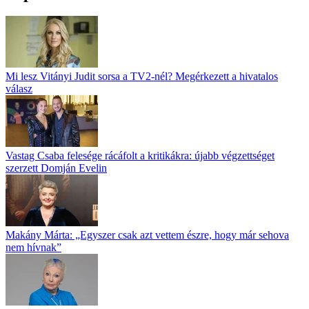
Mi lesz Vitányi Judit sorsa a TV2-nél? Megérkezett a hivatalos
válasz
Vastag Csaba felesége rácáfolt a kritikákra: újabb végzettséget
szerzett Domján Evelin
Makány Márta: „Egyszer csak azt vettem észre, hogy már sehova
nem hívnak”