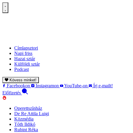
Címlapsztori
Napi friss
Hazai sztár
Külföldi sztár
Podcast
Kövess minket!
Facebookon
Instagramon
YouTube-on
Írj e-mailt!
Előfizetés
Operettszínház
De Re Attila Luigi
Közmédia
Tóth Ildikó
Rubint Réka