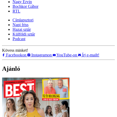
Nagy Ervin
Bochkor Gábor
RTL
Címlapsztori
Napi friss
Hazai sztár
Külföldi sztár
Podcast
Kövess minket!
Facebookon
Instagramon
YouTube-on
Írj e-mailt!
Ajánló