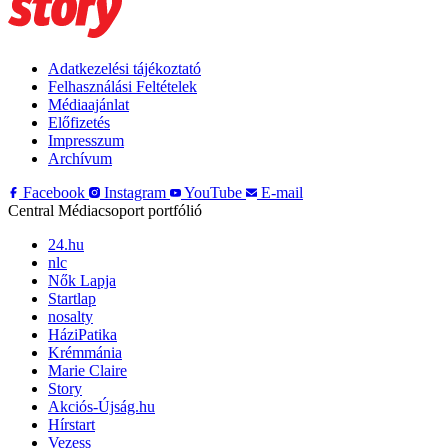
Adatkezelési tájékoztató
Felhasználási Feltételek
Médiaajánlat
Előfizetés
Impresszum
Archívum
Facebook
Instagram
YouTube
E-mail
Central Médiacsoport portfólió
24.hu
nlc
Nők Lapja
Startlap
nosalty
HáziPatika
Krémmánia
Marie Claire
Story
Akciós-Újság.hu
Hírstart
Vezess