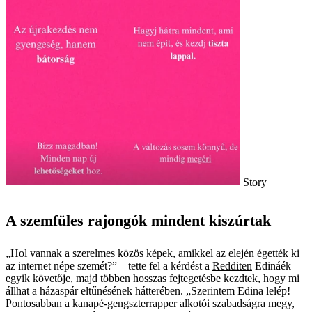
Story
A szemfüles rajongók mindent kiszúrtak
„Hol vannak a szerelmes közös képek, amikkel az elején égették ki
az internet népe szemét?” – tette fel a kérdést a
Redditen
Edináék
egyik követője, majd többen hosszas fejtegetésbe kezdtek, hogy mi
állhat a házaspár eltűnésének hátterében. „Szerintem Edina lelép!
Pontosabban a kanapé-gengszterrapper alkotói szabadságra megy,