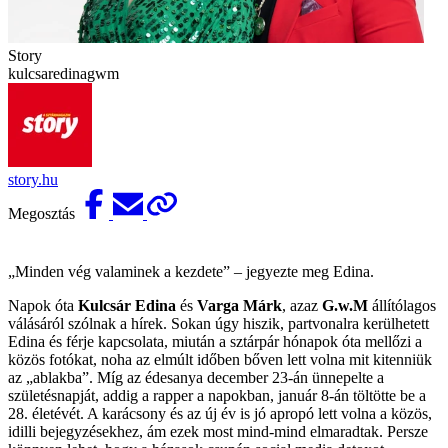
Story
kulcsaredinagwm
story.hu
Megosztás
„Minden vég valaminek a kezdete” – jegyezte meg Edina.
Napok óta
Kulcsár Edina
és
Varga Márk
, azaz
G.w.M
állítólagos
válásáról szólnak a hírek. Sokan úgy hiszik, partvonalra kerülhetett
Edina és férje kapcsolata, miután a sztárpár hónapok óta mellőzi a
közös fotókat, noha az elmúlt időben bőven lett volna mit kitenniük
az „ablakba”. Míg az édesanya december 23-án ünnepelte a
születésnapját, addig a rapper a napokban, január 8-án töltötte be a
28. életévét. A karácsony és az új év is jó apropó lett volna a közös,
idilli bejegyzésekhez, ám ezek most mind-mind elmaradtak. Persze