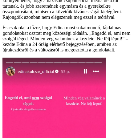
könnyen lehet, hogy a házasok csupán social media detoxot
tartanak, és jobb szeretnének egymásra és a gyerekeikre
összpontosítani, mintsem a követőik kíváncsiságát kielégíteni.
Rajongóik azonban nem elégszenek meg ezzel a teóriával.
És csak olaj a tűzre, hogy Edina most sokatmondó, fájdalmas
gondolatokat osztott meg közösségi oldalán. „Engedd el, ami nem
szolgál téged. Minden vég valaminek a kezdete. Ne félj lépni!” –
kezdte Edina a 24 óráig elérhető bejegyzésében, amiben az
újrakezdésről és a változásról is megosztotta a gondolatait.