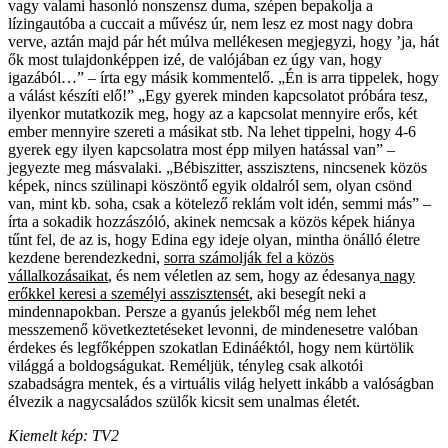
vagy valami hasonló nonszensz duma, szépen bepakolja a
lízingautóba a cuccait a művész úr, nem lesz ez most nagy dobra
verve, aztán majd pár hét múlva mellékesen megjegyzi, hogy ’ja, hát
ők most tulajdonképpen izé, de valójában ez úgy van, hogy
igazából…” – írta egy másik kommentelő. „Én is arra tippelek, hogy
a válást készíti elő!” „Egy gyerek minden kapcsolatot próbára tesz,
ilyenkor mutatkozik meg, hogy az a kapcsolat mennyire erős, két
ember mennyire szereti a másikat stb. Na lehet tippelni, hogy 4-6
gyerek egy ilyen kapcsolatra most épp milyen hatással van” –
jegyezte meg másvalaki. „Bébiszitter, asszisztens, nincsenek közös
képek, nincs szülinapi köszöntő egyik oldalról sem, olyan csönd
van, mint kb. soha, csak a kötelező reklám volt idén, semmi más” –
írta a sokadik hozzászóló, akinek nemcsak a közös képek hiánya
tűnt fel, de az is, hogy Edina egy ideje olyan, mintha önálló életre
kezdene berendezkedni,
sorra számolják fel a közös
vállalkozásaikat
, és nem véletlen az sem, hogy az édesanya
nagy
erőkkel keresi a személyi asszisztensét
, aki besegít neki a
mindennapokban. Persze a gyanús jelekből még nem lehet
messzemenő következtetéseket levonni, de mindenesetre valóban
érdekes és legfőképpen szokatlan Edináéktól, hogy nem kürtölik
világgá a boldogságukat. Reméljük, tényleg csak alkotói
szabadságra mentek, és a virtuális világ helyett inkább a valóságban
élvezik a nagycsaládos szülők kicsit sem unalmas életét.
Kiemelt kép: TV2