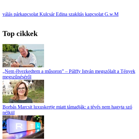
válás
párkapcsolat
Kulcsár Edina
szakítás
kapcsolat
G.w.M
Top cikkek
„Nem élvezkedtem a műsoron” – Pálffy István megszólalt a Tények
megszűnéséről
Borbás Marcsit luxuskertje miatt támadják: a tévés nem hagyta szó
nélkül