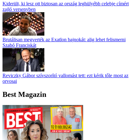
Kiderült, ki lesz ott biztosan az ország leghülyébb celebje címért
zajló versenyben
Brutálisan megverték az Exatlon bajnokát: alig lehet felismerni
Szabó Franciskát
Reviczky Gábor szívszorító vallomást tett: ezt kérik tőle most az
orvosai
Best Magazin