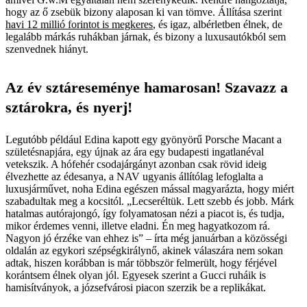
hogy az ő zsebük bizony alaposan ki van tömve. Állítása szerint
havi 12 millió forintot is megkeres
, és igaz, albérletben élnek, de
legalább márkás ruhákban járnak, és bizony a luxusautókból sem
szenvednek hiányt.
Az év sztáreseménye hamarosan! Szavazz a
sztárokra, és nyerj!
Legutóbb például Edina kapott egy gyönyörű Porsche Macant a
születésnapjára, egy újnak az ára egy budapesti ingatlanéval
vetekszik. A hófehér csodajárgányt azonban csak rövid ideig
élvezhette az édesanya, a NAV ugyanis állítólag lefoglalta a
luxusjárművet, noha Edina egészen mással magyarázta, hogy miért
szabadultak meg a kocsitól. „Lecseréltük. Lett szebb és jobb. Márk
hatalmas autórajongó, így folyamatosan nézi a piacot is, és tudja,
mikor érdemes venni, illetve eladni. Én meg hagyatkozom rá.
Nagyon jó érzéke van ehhez is” – írta még januárban a közösségi
oldalán az egykori szépségkirálynő, akinek válaszára nem sokan
adtak, hiszen korábban is már többször felmerült, hogy férjével
korántsem élnek olyan jól. Egyesek szerint a Gucci ruháik is
hamisítványok, a józsefvárosi piacon szerzik be a replikákat.