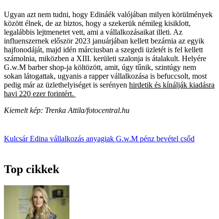
Ugyan azt nem tudni, hogy Edináék valójában milyen körülmények
között élnek, de az biztos, hogy a szekerük némileg kisiklott,
legalábbis lejtmenetet vett, ami a vállalkozásaikat illeti. Az
influenszernek először 2023 januárjában kellett bezárnia az egyik
hajfonodáját, majd idén márciusban a szegedi üzletét is fel kellett
számolnia, miközben a XIII. kerületi szalonja is átalakult. Helyére
G.w.M barber shop-ja költözött, amit, úgy tűnik, szintúgy nem
sokan látogattak, ugyanis a rapper vállalkozása is befuccsolt, most
pedig már az üzlethelyiséget is serényen
hirdetik és kínálják kiadásra
havi 220 ezer forintért.
Kiemelt kép: Trenka Attila/fotocentral.hu
Kulcsár Edina
vállalkozás
anyagiak
G.w.M
pénz
bevétel
csőd
Top cikkek