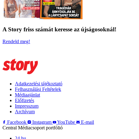
A Story friss számát keresse az újságosoknál!
Rendeld meg!
Adatkezelési tájékoztató
Felhasználási Feltételek
Médiaajánlat
Előfizetés
Impresszum
Archívum
Facebook
Instagram
YouTube
E-mail
Central Médiacsoport portfólió
24.hu