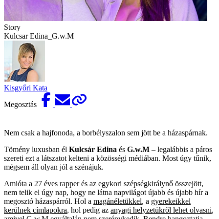
Story
Kulcsar Edina_G.w.M
Kisgyőri Kata
Megosztás
Nem csak a hajfonoda, a borbélyszalon sem jött be a házaspárnak.
Tömény luxusban él
Kulcsár Edina
és
G.w.M
– legalábbis a páros
szereti ezt a látszatot kelteni a közösségi médiában. Most úgy tűnik,
mégsem áll olyan jól a szénájuk.
Amióta a 27 éves rapper és az egykori szépségkirálynő összejött,
nem telik el úgy nap, hogy ne látna napvilágot újabb és újabb hír a
megosztó házaspárról. Hol a
magánéletükkel
, a
gyerekeikkel
kerülnek címlapokra
, hol pedig az
anyagi helyzetükről lehet olvasni
,
amivel G.w.M egyáltalán nem szerénykedik. Rendre hangoztatja,