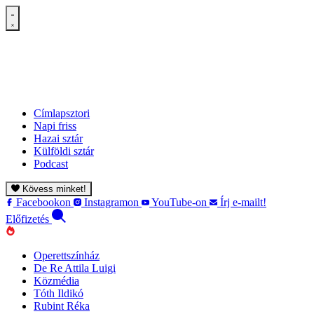
Címlapsztori
Napi friss
Hazai sztár
Külföldi sztár
Podcast
Kövess minket!
Facebookon
Instagramon
YouTube-on
Írj e-mailt!
Előfizetés
Operettszínház
De Re Attila Luigi
Közmédia
Tóth Ildikó
Rubint Réka