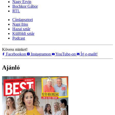
Nagy Ervin
Bochkor Gábor
RTL
Címlapsztori
Napi friss
Hazai sztár
Külföldi sztár
Podcast
Kövess minket!
Facebookon
Instagramon
YouTube-on
Írj e-mailt!
Ajánló