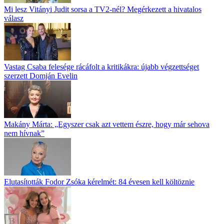
Mi lesz Vitányi Judit sorsa a TV2-nél? Megérkezett a hivatalos
válasz
Vastag Csaba felesége rácáfolt a kritikákra: újabb végzettséget
szerzett Domján Evelin
Makány Márta: „Egyszer csak azt vettem észre, hogy már sehova
nem hívnak”
Elutasították Fodor Zsóka kérelmét: 84 évesen kell költöznie