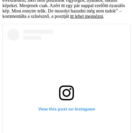
elvesztettem, mert nem posztolok vigyorgós, nyaralós, bikinis
képeket. Menjenek csak. Azért itt egy pár nappal ezelőtti nyaralós
kép. Most ennyire telik. De mosolyt hazudni még nem tudok” –
kommentálta a színésznő, a posztját
itt lehet megnézni
.