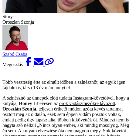
Story
Oroszlan Szonja
Szabó Csaba
Megosztás
Több veszteség érte az elmúlt időben a színésznőt, az egyik igen
fájdalmas, társa 13 év után hunyt el.
A színésznő az ünnepek előtt tudatta Instagram-követőivel, hogy a
kutyája,
Honey
13 évesen az
örök vadászmezőkre távozott
.
Oroszlán Szonja
, teljesen érthető módon azóta kevés tartalmat
osztott meg az oldalán, ezek sem éppen vidám posztok voltak,
emiatt pedig úgy tapasztalta, többen kikövették őt. Mindezt nem is
hagyta szó nélkül „Nincs olyan ember, aki mindig mosolyog. Még
én sem. A kutyám elvesztése óta nem nagyon megy. Sok követőt