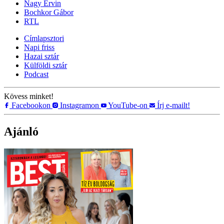
Nagy Ervin
Bochkor Gábor
RTL
Címlapsztori
Napi friss
Hazai sztár
Külföldi sztár
Podcast
Kövess minket!
Facebookon
Instagramon
YouTube-on
Írj e-mailt!
Ajánló