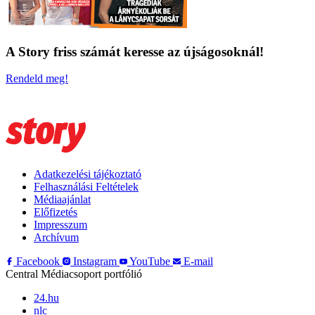
A Story friss számát keresse az újságosoknál!
Rendeld meg!
Adatkezelési tájékoztató
Felhasználási Feltételek
Médiaajánlat
Előfizetés
Impresszum
Archívum
Facebook
Instagram
YouTube
E-mail
Central Médiacsoport portfólió
24.hu
nlc