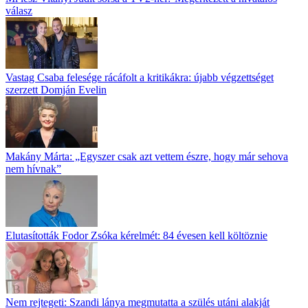
válasz
Vastag Csaba felesége rácáfolt a kritikákra: újabb végzettséget
szerzett Domján Evelin
Makány Márta: „Egyszer csak azt vettem észre, hogy már sehova
nem hívnak”
Elutasították Fodor Zsóka kérelmét: 84 évesen kell költöznie
Nem rejtegeti: Szandi lánya megmutatta a szülés utáni alakját