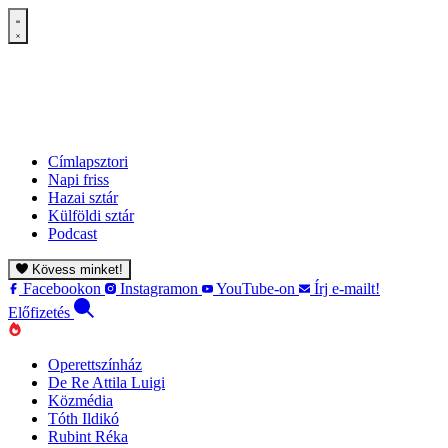
Címlapsztori
Napi friss
Hazai sztár
Külföldi sztár
Podcast
Kövess minket!
Facebookon
Instagramon
YouTube-on
Írj e-mailt!
Előfizetés
Operettszínház
De Re Attila Luigi
Közmédia
Tóth Ildikó
Rubint Réka