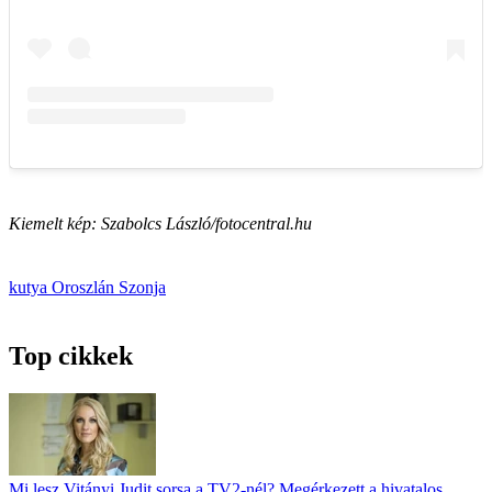
Kiemelt kép: Szabolcs László/fotocentral.hu
kutya
Oroszlán Szonja
Top cikkek
Mi lesz Vitányi Judit sorsa a TV2-nél? Megérkezett a hivatalos