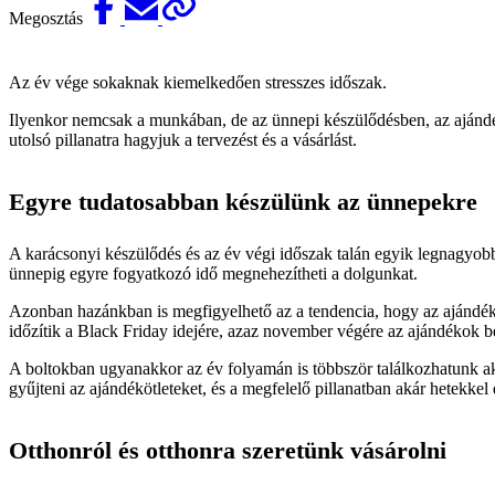
Megosztás
Az év vége sokaknak kiemelkedően stresszes időszak.
Ilyenkor nemcsak a munkában, de az ünnepi készülődésben, az ajándé
utolsó pillanatra hagyjuk a tervezést és a vásárlást.
Egyre tudatosabban készülünk az ünnepekre
A karácsonyi készülődés és az év végi időszak talán egyik legnagyobb
ünnepig egyre fogyatkozó idő megnehezítheti a dolgunkat.
Azonban hazánkban is megfigyelhető az a tendencia, hogy az ajándékv
időzítik a Black Friday idejére, azaz november végére az ajándékok be
A boltokban ugyanakkor az év folyamán is többször találkozhatunk a
gyűjteni az ajándékötleteket, és a megfelelő pillanatban akár hetekkel
Otthonról és otthonra szeretünk vásárolni