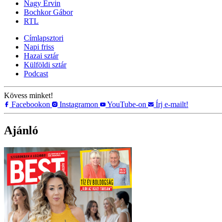
Nagy Ervin
Bochkor Gábor
RTL
Címlapsztori
Napi friss
Hazai sztár
Külföldi sztár
Podcast
Kövess minket!
Facebookon
Instagramon
YouTube-on
Írj e-mailt!
Ajánló