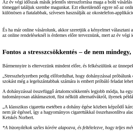
Az év végi időszak másik jelentős stresszforrása maga a bolti vásárl
tömeggel találjuk szembe magunkat. Ezt elkerülendő egyre nő az online
különösen a fiatalabbak, szívesen használják az okostelefon-applikáció
És ha már online vásárolunk, akkor szeretjük a kényelmet választani 
az online rendeléseknél is érdemes előre terveznünk, mert az év végi i
Fontos a stresszcsökkentés – de nem mindegy,
Bármennyire is eltervezünk mindent előre, és felkészülünk az ünnepek
„Stresszhelyzetben pedig előfordulhat, hogy dohányzással próbálunk 
szokást még a legelszántabbak számára is embert próbáló feladat lehe
A dohányzással összefüggő ártalomcsökkentés legjobb módja, ha egyá
tudományosan alátámasztott, füst nélküli alternatívákról, ilyenek péld
„A klasszikus cigaretta esetében a dohány égése közben képződő káros
nem jár égéssel, így a hagyományos cigarettákkal összehasonlítva ala
Ketskés Norbert.
*A bizonyítékok széles körére alapozva, és feltételezve, hogy teljes 