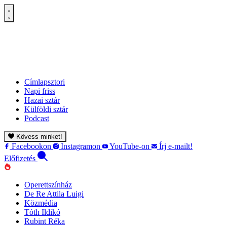
Címlapsztori
Napi friss
Hazai sztár
Külföldi sztár
Podcast
Kövess minket!
Facebookon
Instagramon
YouTube-on
Írj e-mailt!
Előfizetés
Operettszínház
De Re Attila Luigi
Közmédia
Tóth Ildikó
Rubint Réka