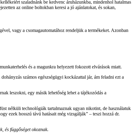
ora kellékeiért szaladnánk be kedvenc áruházunkba, mindenhol hatalmas
zetten az online boltokban keresi a jó ajánlatokat, és sokan,
tőségével, vagy a csomagautomatához rendeljük a termékeket. Azonban
 munkaterhelés és a magunkra helyezett fokozott elvárások miatt.
dohányzás számos egészségügyi kockázattal jár, ám feladni ezt a
ak leszokni, egy másik lehetőség lehet a tájékozódás a
üst nélküli technológiák tartalmaznak ugyan nikotint, de használatuk
gy ezek hosszú távú hatásait még vizsgálják” – teszi hozzá dr.
ek, és függőséget okoznak.