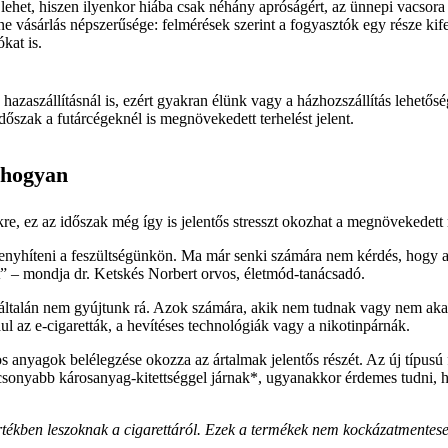
ás lehet, hiszen ilyenkor hiába csak néhány apróságért, az ünnepi vacs
 vásárlás népszerűsége: felmérések szerint a fogyasztók egy része kifeje
kat is.
a hazaszállításnál is, ezért gyakran élünk vagy a házhozszállítás lehe
dőszak a futárcégeknél is megnövekedett terhelést jelent.
 hogyan
re, ez az időszak még így is jelentős stresszt okozhat a megnövekedett
enyhíteni a feszültségünkön. Ma már senki számára nem kérdés, hogy a 
t” – mondja dr. Ketskés Norbert orvos, életmód-tanácsadó.
ltalán nem gyújtunk rá. Azok számára, akik nem tudnak vagy nem akarn
ául az e-cigaretták, a hevítéses technológiák vagy a nikotinpárnák.
 anyagok belélegzése okozza az ártalmak jelentős részét. Az új típusú f
csonyabb károsanyag-kitettséggel járnak*, ugyanakkor érdemes tudni, ho
mértékben leszoknak a cigarettáról. Ezek a termékek nem kockázatmentes