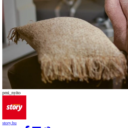
pmi_nyito
story.hu