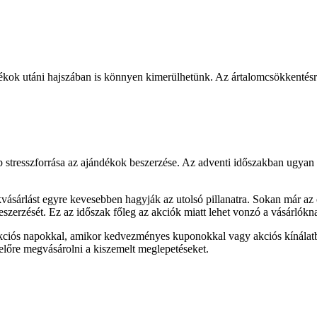
kok utáni hajszában is könnyen kimerülhetünk. Az ártalomcsökkentésre
 stresszforrása az ajándékok beszerzése. Az adventi időszakban ugyan c
ásárlást egyre kevesebben hagyják az utolsó pillanatra. Sokan már az 
szerzését. Ez az időszak főleg az akciók miatt lehet vonzó a vásárlókn
kciós napokkal, amikor kedvezményes kuponokkal vagy akciós kínálatb
 előre megvásárolni a kiszemelt meglepetéseket.