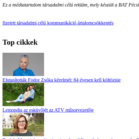
Ez a médiatartalom társadalmi célú reklám, mely készült a BAT Pécs
fizetett társadalmi célú kommunikáció
ártalomcsökkentés
Top cikkek
Elutasították Fodor Zsóka kérelmét: 84 évesen kell költöznie
Lemondta az esküvőjét az ATV műsorvezetője