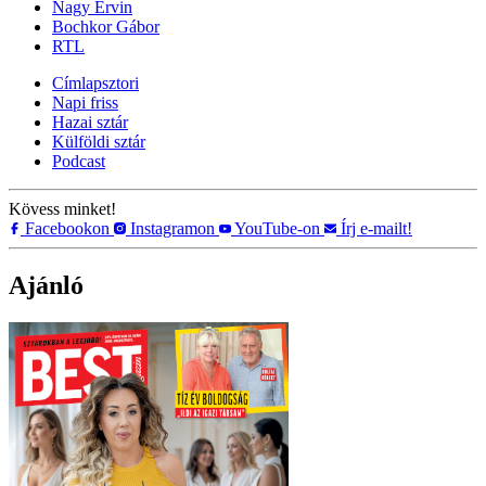
Nagy Ervin
Bochkor Gábor
RTL
Címlapsztori
Napi friss
Hazai sztár
Külföldi sztár
Podcast
Kövess minket!
Facebookon
Instagramon
YouTube-on
Írj e-mailt!
Ajánló