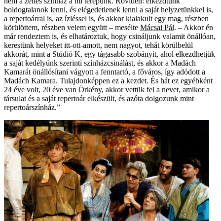
nem a zenés színház a mi terepünk. Röviden: elkezdtünk
boldogtalanok lenni, és elégedetlenek lenni a saját helyzetünkkel is,
a repertoárral is, az ízléssel is, és akkor kialakult egy mag, részben
körülöttem, részben velem együtt – mesélte
Mácsai Pál
. – Akkor én
már rendeztem is, és elhatároztuk, hogy csináljunk valamit önállóan,
kerestünk helyeket itt-ott-amott, nem nagyot, tehát körülbelül
akkorát, mint a Stúdió K, egy tágasabb szobányit, ahol elkezdhetjük
a saját kedélyünk szerinti színházcsinálást, és akkor a Madách
Kamarát önállósítani vágyott a fenntartó, a főváros, így adódott a
Madách Kamara. Tulajdonképpen ez a kezdet. És hát ez egyébként
24 éve volt, 20 éve van Örkény, akkor vettük fel a nevet, amikor a
társulat és a saját repertoár elkészült, és azóta dolgozunk mint
repertoárszínház.”