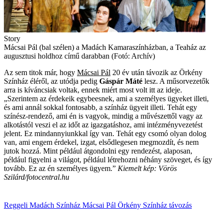
Story
Mácsai Pál (bal szélen) a Madách Kamaraszínházban, a Teaház az
augusztusi holdhoz című darabban (Fotó: Archív)
Az sem titok már, hogy
Mácsai Pál
20 év után távozik az Örkény
Színház éléről, az utódja pedig
Gáspár Máté
lesz. A műsorvezetők
arra is kíváncsiak voltak, ennek miért most volt itt az ideje.
„Szerintem az érdekeik egybeesnek, ami a személyes ügyeket illeti,
és ami annál sokkal fontosabb, a színház ügyeit illeti. Tehát egy
színész-rendező, ami én is vagyok, mindig a művészettől vagy az
alkotástól veszi el az időt az igazgatáshoz, ami intézményvezetést
jelent. Ez mindannyiunkkal így van. Tehát egy csomó olyan dolog
van, ami engem érdekel, izgat, elsődlegesen megmozdít, és nem
jutok hozzá. Mint például átgondolni egy rendezést, alaposan,
például figyelni a világot, például létrehozni néhány szöveget, és így
tovább. Ez az én személyes ügyem.”
Kiemelt kép: Vörös
Szilárd/fotocentral.hu
Reggeli
Madách Színház
Mácsai Pál
Örkény Színház
távozás