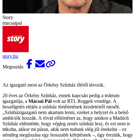
Story
macsaipal
story.hu
Megosztás
Az igazgató most az Örkény Színház éléről távozik.
20 éves az Örkény Színház, ennek kapcsán pedig a teátrum
igazgatója, a
Mácsai Pál
volt az RTL Reggeli vendége. A
beszélgetés elején a színház történetének kezdeteiről mesélt.
„Színházigazgató nem akartam lenni, ezeket a helyzet és a belső
ambíciók hozzák. A rövid előtörténet az, hogy amikor a Madách
Színház eldöntötte, hogy végleg zenés színház lesz, és ezt nem is
titkolta, akkor mi páran, akik nem tudunk elég jól énekelni – ez
némileg megúszása egy hosszabb kifejtésnek –, úgy éreztük, hogy