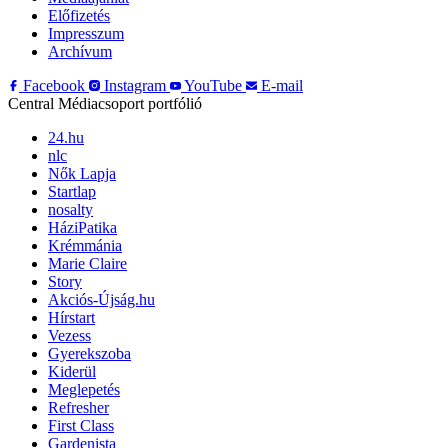
Előfizetés
Impresszum
Archívum
Facebook
Instagram
YouTube
E-mail
Central Médiacsoport portfólió
24.hu
nlc
Nők Lapja
Startlap
nosalty
HáziPatika
Krémmánia
Marie Claire
Story
Akciós-Újság.hu
Hírstart
Vezess
Gyerekszoba
Kiderül
Meglepetés
Refresher
First Class
Gardenista