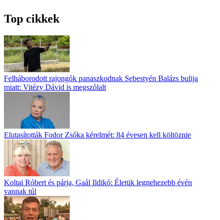
Top cikkek
Felháborodott rajongók panaszkodnak Sebestyén Balázs bulija
miatt: Vitézy Dávid is megszólalt
Elutasították Fodor Zsóka kérelmét: 84 évesen kell költöznie
Koltai Róbert és párja, Gaál Ildikó: Életük legnehezebb évén
vannak túl