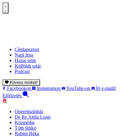
Címlapsztori
Napi friss
Hazai sztár
Külföldi sztár
Podcast
Kövess minket!
Facebookon
Instagramon
YouTube-on
Írj e-mailt!
Előfizetés
Operettszínház
De Re Attila Luigi
Közmédia
Tóth Ildikó
Rubint Réka