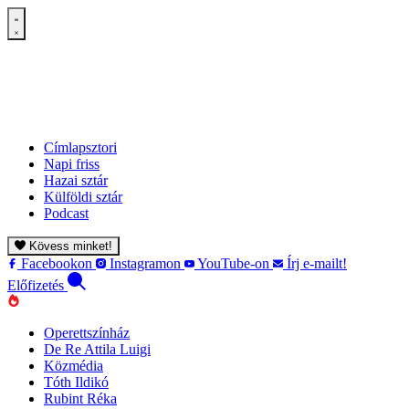
Címlapsztori
Napi friss
Hazai sztár
Külföldi sztár
Podcast
Kövess minket!
Facebookon
Instagramon
YouTube-on
Írj e-mailt!
Előfizetés
Operettszínház
De Re Attila Luigi
Közmédia
Tóth Ildikó
Rubint Réka