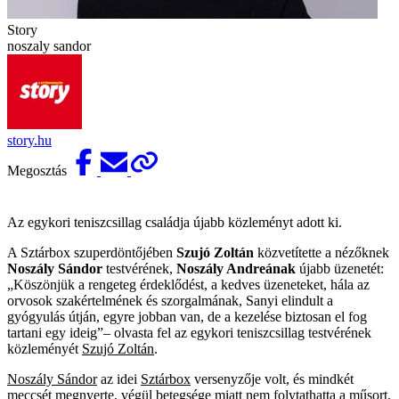
Story
noszaly sandor
story.hu
Megosztás
Az egykori teniszcsillag családja újabb közleményt adott ki.
A Sztárbox szuperdöntőjében
Szujó Zoltán
közvetítette a nézőknek
Noszály Sándor
testvérének,
Noszály Andreának
újabb üzenetét:
Köszönjük a rengeteg érdeklődést, a kedves üzeneteket, hála az
orvosok szakértelmének és szorgalmának, Sanyi elindult a
gyógyulás útján, egyre jobban van, de a kezelése biztosan el fog
tartani egy ideig
– olvasta fel az egykori teniszcsillag testvérének
közleményét
Szujó Zoltán
.
Noszály Sándor
az idei
Sztárbox
versenyzője volt, és mindkét
meccsét megnyerte, végül betegsége miatt nem folytathatta a műsort.