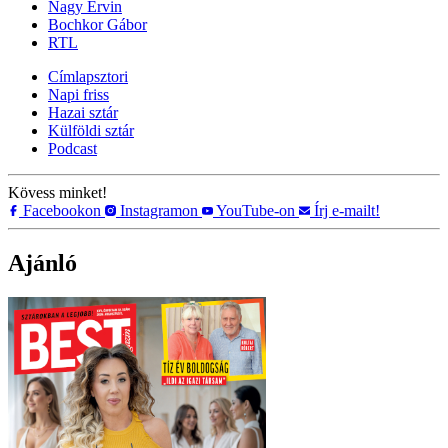
Nagy Ervin
Bochkor Gábor
RTL
Címlapsztori
Napi friss
Hazai sztár
Külföldi sztár
Podcast
Kövess minket!
Facebookon
Instagramon
YouTube-on
Írj e-mailt!
Ajánló