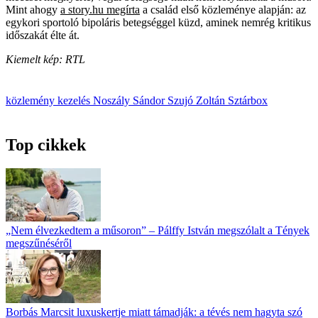
Mint ahogy
a story.hu megírta
a család első közleménye alapján: az
egykori sportoló bipoláris betegséggel küzd, aminek nemrég kritikus
időszakát élte át.
Kiemelt kép: RTL
közlemény
kezelés
Noszály Sándor
Szujó Zoltán
Sztárbox
Top cikkek
„Nem élvezkedtem a műsoron” – Pálffy István megszólalt a Tények
megszűnéséről
Borbás Marcsit luxuskertje miatt támadják: a tévés nem hagyta szó