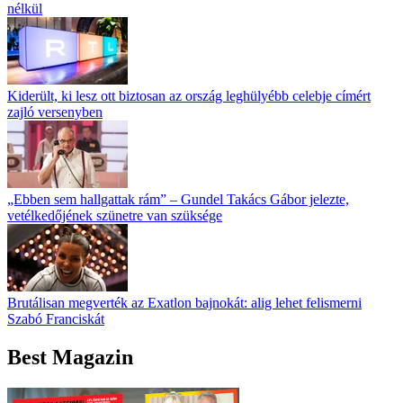
nélkül
Kiderült, ki lesz ott biztosan az ország leghülyébb celebje címért
zajló versenyben
„Ebben sem hallgattak rám” – Gundel Takács Gábor jelezte,
vetélkedőjének szünetre van szüksége
Brutálisan megverték az Exatlon bajnokát: alig lehet felismerni
Szabó Franciskát
Best Magazin