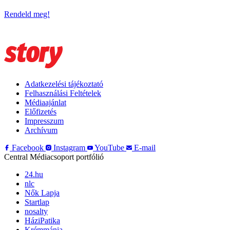
Rendeld meg!
Adatkezelési tájékoztató
Felhasználási Feltételek
Médiaajánlat
Előfizetés
Impresszum
Archívum
Facebook
Instagram
YouTube
E-mail
Central Médiacsoport portfólió
24.hu
nlc
Nők Lapja
Startlap
nosalty
HáziPatika
Krémmánia