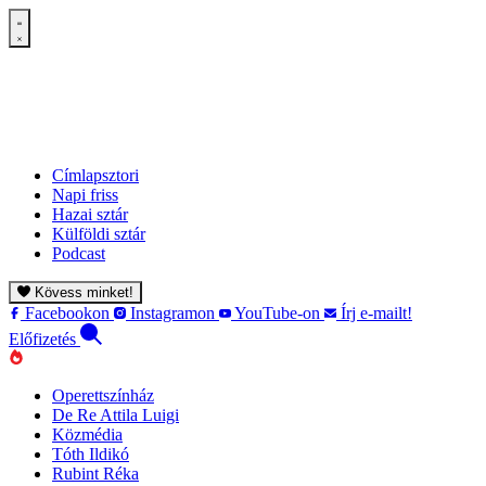
Címlapsztori
Napi friss
Hazai sztár
Külföldi sztár
Podcast
Kövess minket!
Facebookon
Instagramon
YouTube-on
Írj e-mailt!
Előfizetés
Operettszínház
De Re Attila Luigi
Közmédia
Tóth Ildikó
Rubint Réka