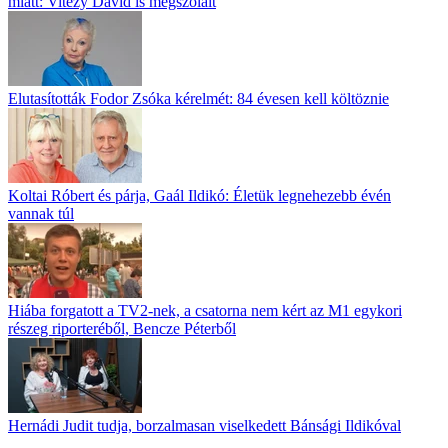
miatt: Vitézy Dávid is megszólalt
Elutasították Fodor Zsóka kérelmét: 84 évesen kell költöznie
Koltai Róbert és párja, Gaál Ildikó: Életük legnehezebb évén
vannak túl
Hiába forgatott a TV2-nek, a csatorna nem kért az M1 egykori
részeg riporteréből, Bencze Péterből
Hernádi Judit tudja, borzalmasan viselkedett Bánsági Ildikóval