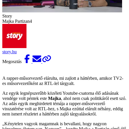
Story
Majka Partizan4
story.hu
Megosztás
A rapper-műsorvezető elárulta, mi zajlott a háttérben, amikor TV2-
es műsorvezetőként az RTL-lel tárgyalt.
Az egyik legnépszerűbb közéleti Youtube-csatorna élő adásának
vendége volt péntek este
Majka
, ahol nem csak politikáról esett szó.
Az adás egyik meghirdetett témája a rapper-műsorvezető
visszatérése volt az RTL-hez, s Majka ezúttal elárult néhány, eddig
nem ismert részletet a háttérben zajló tárgyalásokról.
„Kénytelen vagyok magamnak is bevallani, hogy nagyon
kényelmes életem van. Nagyon” – kezdte Majka a
Partizán
című élő