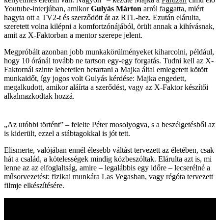
Youtube-interjúban, amikor
Gulyás Márton
arról faggatta, miért
hagyta ott a TV2-t és szerződött át az RTL-hez. Ezután elárulta,
szeretett volna kilépni a komfortzónájából, örült annak a kihívásnak,
amit az X-Faktorban a mentor szerepe jelent.
Megpróbált azonban jobb munkakörülményeket kiharcolni, például,
hogy 10 óránál tovább ne tartson egy-egy forgatás. Tudni kell az X-
Faktornál szinte lehetetlen betartani a Majka által emlegetett kötött
munkaidőt, így jogos volt Gulyás kérdése: Majka engedett,
megalkudott, amikor aláírta a szerődést, vagy az X-Faktor készítői
alkalmazkodtak hozzá.
„Az utóbbi történt” – felelte Péter mosolyogva, s a beszélgetésből az
is kiderült, ezzel a stábtagokkal is jót tett.
Elismerte, valójában ennél élesebb váltást tervezett az életében, csak
hát a család, a kötelességek mindig közbeszóltak. Elárulta azt is, mi
lenne az az elfoglaltság, amire – legalábbis egy időre – lecserélné a
műsorvezetést: fizikai munkára Las Vegasban, vagy régóta tervezett
filmje elkészítésére.