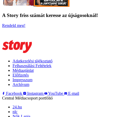
A Story friss számát keresse az újságosoknál!
Rendeld meg!
Adatkezelési tájékoztató
Felhasználási Feltételek
Médiaajánlat
Előfizetés
Impresszum
Archívum
Facebook
Instagram
YouTube
E-mail
Central Médiacsoport portfólió
24.hu
nlc
Nők Lapja