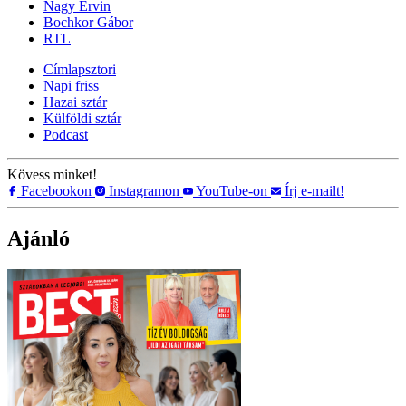
Nagy Ervin
Bochkor Gábor
RTL
Címlapsztori
Napi friss
Hazai sztár
Külföldi sztár
Podcast
Kövess minket!
Facebookon
Instagramon
YouTube-on
Írj e-mailt!
Ajánló