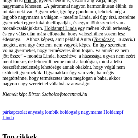
hogy most
boldog
gyerek nélkül is, viszont alig várja, hogy
nagymama lehessen. „A párommal nagyon harmonikusan élünk, és
miután neki van 3 gyermeke, így úgy gondolom, lehetek még a
legjobb nagymama a világon – mesélte Linda, aki úgy érzi, szerelme
gyermekei egyre inkább elfogadják, és egyre több szeretet van a
mozaikcsaládjukban.
Holdampf Linda
egy méhen kívüli terhesség
és egy
válás
után mára elfogadta, hogy valószínűleg sosem lesz
édesanya. – Ahhoz képest, amit például Anita
(
Tornóczky
– a szerk.
)
megtett, arra úgy éreztem, nem vagyok képes. Én úgy szerettem
volna gyermeket, hogy természetes úton fogan. Valamiért ez nem
jött össze” – mondta Linda, hozzátéve, a házassága ugyan nem ezért
ment tönkre, de felmerült benne mind a biológiai, mind a lelki
összeférhetetlenség lehetősége annak okaként, hogy végül nem
született gyermekük. Ugyanakkor úgy van vele, ha mégis
megtörténne, hogy természetes úton megfogan a baba, akkor
nagyon nagy szeretettel vállalná az anyaságot.
Kiemelt kép: Birton Szabolcs/fotocentral.hu
párkapcsolat
anyaság
lombik
boldogság
nagymama
Holdampf
Linda
Top cikkek