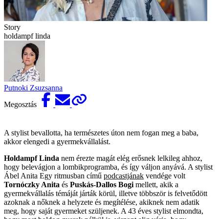
Story
holdampf linda
Putnoki Zsuzsanna
Megosztás
A stylist bevallotta, ha természetes úton nem fogan meg a baba,
akkor elengedi a gyermekvállalást.
Holdampf Linda
nem érezte magát elég erősnek lelkileg ahhoz,
hogy belevágjon a lombikprogramba, és így váljon anyává. A stylist
Ábel Anita Egy ritmusban című
podcastjának
vendége volt
Tornóczky Anita
és
Puskás-Dallos Bogi
mellett, akik a
gyermekvállalás témáját járták körül, illetve többször is felvetődött
azoknak a nőknek a helyzete és megítélése, akiknek nem adatik
meg, hogy saját gyermeket szüljenek. A 43 éves stylist elmondta,