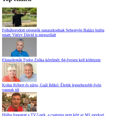
Felháborodott rajongók panaszkodnak Sebestyén Balázs bulija
miatt: Vitézy Dávid is megszólalt
Elutasították Fodor Zsóka kérelmét: 84 évesen kell költöznie
Koltai Róbert és párja, Gaál Ildikó: Életük legnehezebb évén
vannak túl
Hiába forgatott a TV2-nek, a csatorna nem kért az M1 egykori