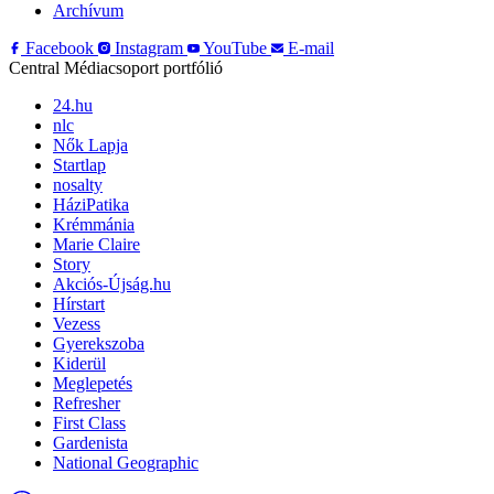
Archívum
Facebook
Instagram
YouTube
E-mail
Central Médiacsoport portfólió
24.hu
nlc
Nők Lapja
Startlap
nosalty
HáziPatika
Krémmánia
Marie Claire
Story
Akciós-Újság.hu
Hírstart
Vezess
Gyerekszoba
Kiderül
Meglepetés
Refresher
First Class
Gardenista
National Geographic