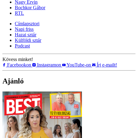
Nagy Ervin
Bochkor Gábor
RTL
Címlapsztori
Napi friss
Hazai sztár
Külföldi sztár
Podcast
Kövess minket!
Facebookon
Instagramon
YouTube-on
Írj e-mailt!
Ajánló