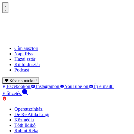
Címlapsztori
Napi friss
Hazai sztár
Külföldi sztár
Podcast
Kövess minket!
Facebookon
Instagramon
YouTube-on
Írj e-mailt!
Előfizetés
Operettszínház
De Re Attila Luigi
Közmédia
Tóth Ildikó
Rubint Réka