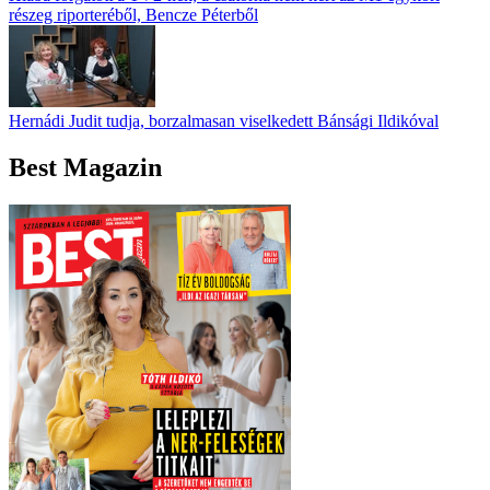
részeg riporteréből, Bencze Péterből
Hernádi Judit tudja, borzalmasan viselkedett Bánsági Ildikóval
Best Magazin