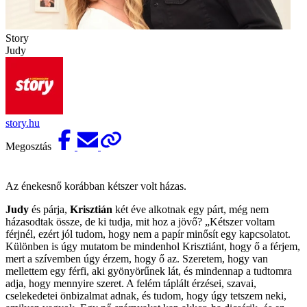
Story
Judy
story.hu
Megosztás
Az énekesnő korábban kétszer volt házas.
Judy
és párja,
Krisztián
két éve alkotnak egy párt, még nem
házasodtak össze, de ki tudja, mit hoz a jövő? „Kétszer voltam
férjnél, ezért jól tudom, hogy nem a papír minősít egy kapcsolatot.
Különben is úgy mutatom be mindenhol Krisztiánt, hogy ő a férjem,
mert a szívemben úgy érzem, hogy ő az. Szeretem, hogy van
mellettem egy férfi, aki gyönyörűnek lát, és mindennap a tudtomra
adja, hogy mennyire szeret. A felém táplált érzései, szavai,
cselekedetei önbizalmat adnak, és tudom, hogy úgy tetszem neki,