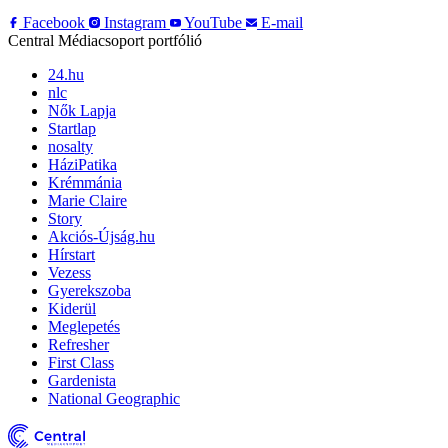
Facebook
Instagram
YouTube
E-mail
Central Médiacsoport portfólió
24.hu
nlc
Nők Lapja
Startlap
nosalty
HáziPatika
Krémmánia
Marie Claire
Story
Akciós-Újság.hu
Hírstart
Vezess
Gyerekszoba
Kiderül
Meglepetés
Refresher
First Class
Gardenista
National Geographic