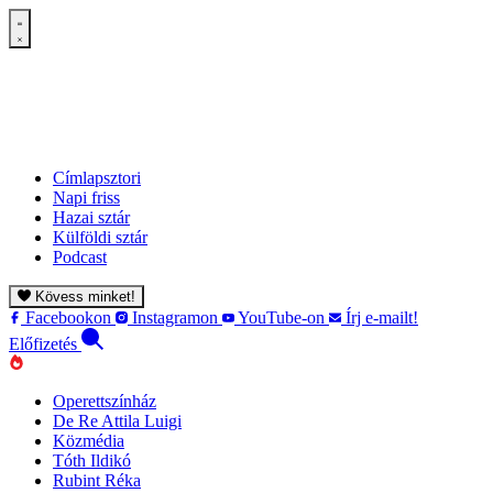
Címlapsztori
Napi friss
Hazai sztár
Külföldi sztár
Podcast
Kövess minket!
Facebookon
Instagramon
YouTube-on
Írj e-mailt!
Előfizetés
Operettszínház
De Re Attila Luigi
Közmédia
Tóth Ildikó
Rubint Réka