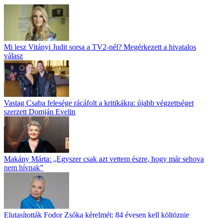
Mi lesz Vitányi Judit sorsa a TV2-nél? Megérkezett a hivatalos
válasz
Vastag Csaba felesége rácáfolt a kritikákra: újabb végzettséget
szerzett Domján Evelin
Makány Márta: „Egyszer csak azt vettem észre, hogy már sehova
nem hívnak”
Elutasították Fodor Zsóka kérelmét: 84 évesen kell költöznie