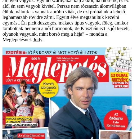
amilyen vagyok. Egy nő szárnyakat kap akkor, ha dicsérik, és ez
alól én sem vagyok kivétel. Persze nem rózsaszín álomvilágban
élünk, nálunk is vannak apróbb viták, de ezt próbáljuk a lehető
leghamarabb rövidre zárni. Együtt élve megtanultuk kezelni
egymást. Én picit duzzogós, makacs típus vagyok, főleg, amikor
tombolnak bennem a női hormonok, de Krisztián ezt is jól kezeli,
olyanok vagyunk, mint borsó meg a héja” – mondta a
Meglepetésnek
Judy
.