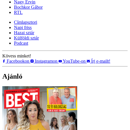
Nagy Ervin
Bochkor Gábor
RTL
Címlapsztori
Napi friss
Hazai sztár
Külföldi sztár
Podcast
Kövess minket!
Facebookon
Instagramon
YouTube-on
Írj e-mailt!
Ajánló