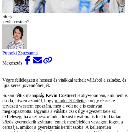
Story
kevin costner2
Putnoki Zsuzsanna
Megosztás
Végre fellélegzett a hosszú és vitákkal terhelt válásból a színész, és
újra keresi jövendőbelijét.
Sokan féltik manapság
Kevin Costnert
Hollywoodban, ami nem is
csoda, hiszen azontúl, hogy
mindenét feltette
a négy részesre
tervezett western eposzára, még a volt
neje
is csúnyán
megkopasztotta. Ugyanis a válásba csak úgy egyezett bele az
exffeleség, ha a színész minden luxust továbbra is fent tud tartani
közös gyermekeik számára, ennek megfelelően vastagon fogott a
ceruzája, amikor a
gyerektartás
került szóba. A kellemetlen