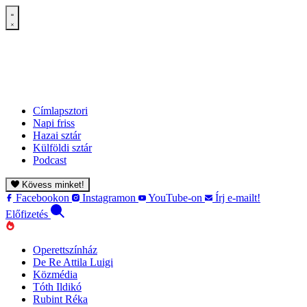
Címlapsztori
Napi friss
Hazai sztár
Külföldi sztár
Podcast
Kövess minket!
Facebookon
Instagramon
YouTube-on
Írj e-mailt!
Előfizetés
Operettszínház
De Re Attila Luigi
Közmédia
Tóth Ildikó
Rubint Réka