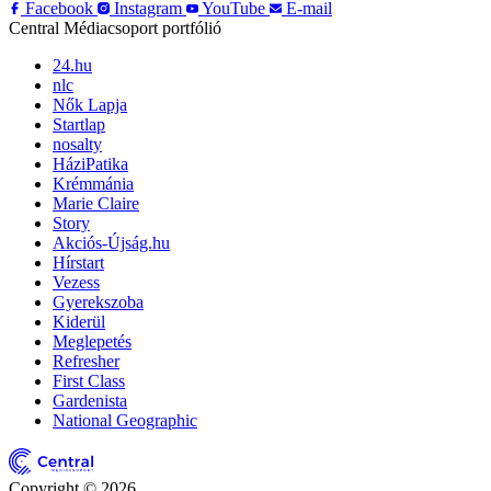
Facebook
Instagram
YouTube
E-mail
Central Médiacsoport portfólió
24.hu
nlc
Nők Lapja
Startlap
nosalty
HáziPatika
Krémmánia
Marie Claire
Story
Akciós-Újság.hu
Hírstart
Vezess
Gyerekszoba
Kiderül
Meglepetés
Refresher
First Class
Gardenista
National Geographic
Copyright © 2026