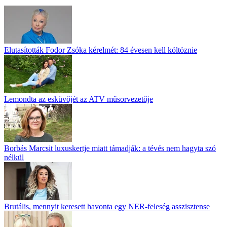
Elutasították Fodor Zsóka kérelmét: 84 évesen kell költöznie
Lemondta az esküvőjét az ATV műsorvezetője
Borbás Marcsit luxuskertje miatt támadják: a tévés nem hagyta szó
nélkül
Brutális, mennyit keresett havonta egy NER-feleség asszisztense