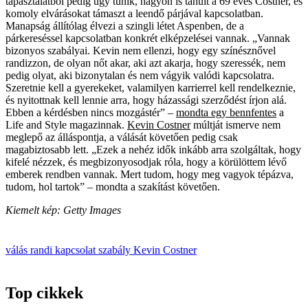
tapasztalatból pedig úgy tűnik, nagyon is tanult a 69 éves Costner, és
komoly elvárásokat támaszt a leendő párjával kapcsolatban.
Manapság állítólag élvezi a szingli létet Aspenben, de a
párkereséssel kapcsolatban konkrét elképzelései vannak. „Vannak
bizonyos szabályai. Kevin nem ellenzi, hogy egy színésznővel
randizzon, de olyan nőt akar, aki azt akarja, hogy szeressék, nem
pedig olyat, aki bizonytalan és nem vágyik valódi kapcsolatra.
Szeretnie kell a gyerekeket, valamilyen karrierrel kell rendelkeznie,
és nyitottnak kell lennie arra, hogy házassági szerződést írjon alá.
Ebben a kérdésben nincs mozgástér” –
mondta egy bennfentes
a
Life and Style magazinnak.
Kevin Costner
múltját ismerve nem
meglepő az álláspontja, a válását követően pedig csak
magabiztosabb lett. „Ezek a nehéz idők inkább arra szolgáltak, hogy
kifelé nézzek, és megbizonyosodjak róla, hogy a körülöttem lévő
emberek rendben vannak. Mert tudom, hogy meg vagyok tépázva,
tudom, hol tartok” – mondta a szakítást követően.
Kiemelt kép: Getty Images
válás
randi
kapcsolat
szabály
Kevin Costner
Top cikkek