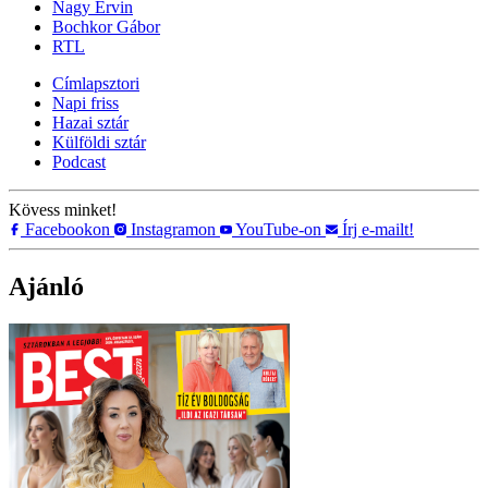
Nagy Ervin
Bochkor Gábor
RTL
Címlapsztori
Napi friss
Hazai sztár
Külföldi sztár
Podcast
Kövess minket!
Facebookon
Instagramon
YouTube-on
Írj e-mailt!
Ajánló