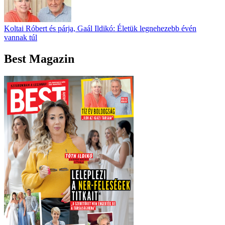
Koltai Róbert és párja, Gaál Ildikó: Életük legnehezebb évén
vannak túl
Best Magazin