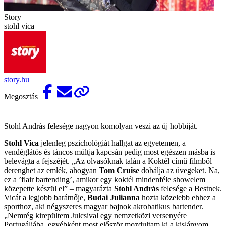
Story
stohl vica
story.hu
Megosztás
Stohl András felesége nagyon komolyan veszi az új hobbiját.
Stohl Vica
jelenleg pszichológiát hallgat az egyetemen, a
vendéglátós és táncos múltja kapcsán pedig most egészen másba is
belevágta a fejszéjét. „Az olvasóknak talán a Koktél című filmből
derenghet az emlék, ahogyan
Tom Cruise
dobálja az üvegeket. Na,
ez a ’flair bartending’, amikor egy koktél mindenféle showelem
közepette készül el” – magyarázta
Stohl András
felesége a Bestnek.
Vicát a legjobb barátnője,
Budai Julianna
hozta közelebb ehhez a
sporthoz, aki négyszeres magyar bajnok akrobatikus bartender.
„Nemrég kirepültem Julcsival egy nemzetközi versenyére
Portugáliába, egyébként most először mozdultam ki a kislányom,