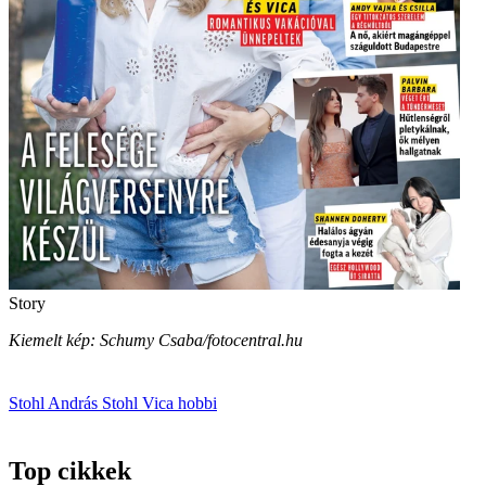
Story
Kiemelt kép: Schumy Csaba/fotocentral.hu
Stohl András
Stohl Vica
hobbi
Top cikkek