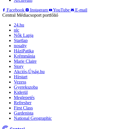
Archívum
Facebook
Instagram
YouTube
E-mail
Central Médiacsoport portfólió
24.hu
nlc
Nők Lapja
Startlap
nosalty
HáziPatika
Krémmánia
Marie Claire
Story
Akciós-Újság.hu
Hírstart
Vezess
Gyerekszoba
Kiderül
Meglepetés
Refresher
First Class
Gardenista
National Geographic