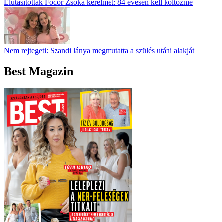
Elutasították Fodor Zsóka kérelmét: 84 évesen kell költöznie
Nem rejtegeti: Szandi lánya megmutatta a szülés utáni alakját
Best Magazin