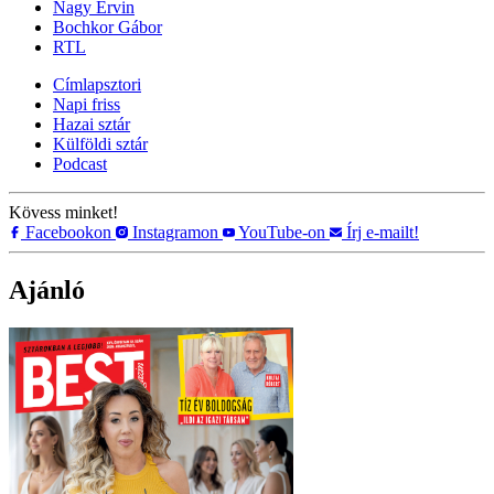
Nagy Ervin
Bochkor Gábor
RTL
Címlapsztori
Napi friss
Hazai sztár
Külföldi sztár
Podcast
Kövess minket!
Facebookon
Instagramon
YouTube-on
Írj e-mailt!
Ajánló