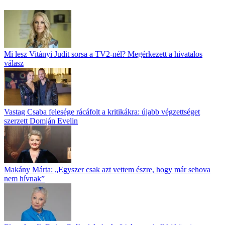
Mi lesz Vitányi Judit sorsa a TV2-nél? Megérkezett a hivatalos
válasz
Vastag Csaba felesége rácáfolt a kritikákra: újabb végzettséget
szerzett Domján Evelin
Makány Márta: „Egyszer csak azt vettem észre, hogy már sehova
nem hívnak”