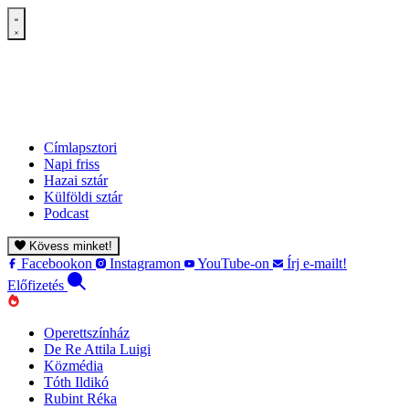
Címlapsztori
Napi friss
Hazai sztár
Külföldi sztár
Podcast
Kövess minket!
Facebookon
Instagramon
YouTube-on
Írj e-mailt!
Előfizetés
Operettszínház
De Re Attila Luigi
Közmédia
Tóth Ildikó
Rubint Réka