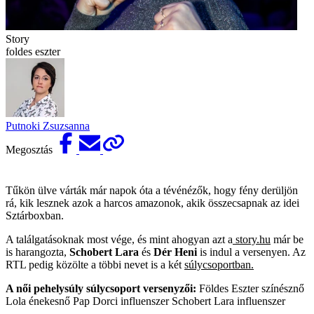
Story
foldes eszter
Putnoki Zsuzsanna
Megosztás
Tűkön ülve várták már napok óta a tévénézők, hogy fény derüljön
rá, kik lesznek azok a harcos amazonok, akik összecsapnak az idei
Sztárboxban.
A találgatásoknak most vége, és mint ahogyan azt a
story.hu
már be
is harangozta,
Schobert Lara
és
Dér Heni
is indul a versenyen. Az
RTL pedig közölte a többi nevet is a két
súlycsoportban.
A női pehelysúly súlycsoport versenyzői:
Földes Eszter színésznő
Lola énekesnő Pap Dorci influenszer Schobert Lara influenszer