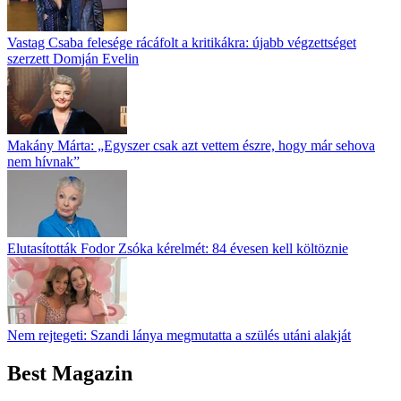
Vastag Csaba felesége rácáfolt a kritikákra: újabb végzettséget
szerzett Domján Evelin
Makány Márta: „Egyszer csak azt vettem észre, hogy már sehova
nem hívnak”
Elutasították Fodor Zsóka kérelmét: 84 évesen kell költöznie
Nem rejtegeti: Szandi lánya megmutatta a szülés utáni alakját
Best Magazin