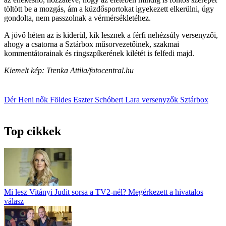
töltött be a mozgás, ám a küzdősportokat igyekezett elkerülni, úgy
gondolta, nem passzolnak a vérmérsékletéhez.
A jövő héten az is kiderül, kik lesznek a férfi nehézsúly versenyzői,
ahogy a csatorna a Sztárbox műsorvezetőinek, szakmai
kommentátorainak és ringszpíkerének kilétét is felfedi majd.
Kiemelt kép: Trenka Attila/fotocentral.hu
Dér Heni
nők
Földes Eszter
Schóbert Lara
versenyzők
Sztárbox
Top cikkek
Mi lesz Vitányi Judit sorsa a TV2-nél? Megérkezett a hivatalos
válasz