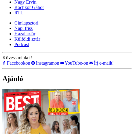
Nagy Ervin
Bochkor Gábor
RTL
Címlapsztori
Napi friss
Hazai sztár
Külföldi sztár
Podcast
Kövess minket!
Facebookon
Instagramon
YouTube-on
Írj e-mailt!
Ajánló