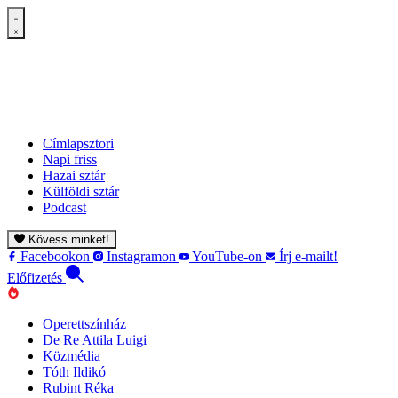
Címlapsztori
Napi friss
Hazai sztár
Külföldi sztár
Podcast
Kövess minket!
Facebookon
Instagramon
YouTube-on
Írj e-mailt!
Előfizetés
Operettszínház
De Re Attila Luigi
Közmédia
Tóth Ildikó
Rubint Réka