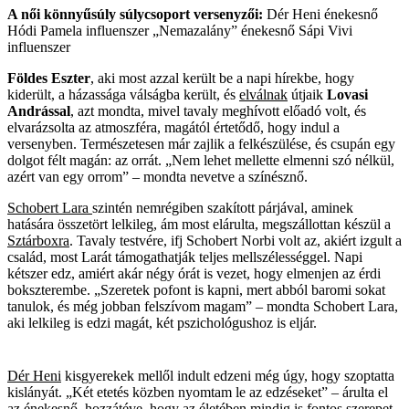
A női könnyűsúly súlycsoport versenyzői:
Dér Heni énekesnő
Hódi Pamela influenszer „Nemazalány” énekesnő Sápi Vivi
influenszer
Földes Eszter
, aki most azzal került be a napi hírekbe, hogy
kiderült, a házassága válságba került, és
elválnak
útjaik
Lovasi
Andrással
, azt mondta, mivel tavaly meghívott előadó volt, és
elvarázsolta az atmoszféra, magától értetődő, hogy indul a
versenyben. Természetesen már zajlik a felkészülése, és csupán egy
dolgot félt magán: az orrát. „Nem lehet mellette elmenni szó nélkül,
azért van egy orrom” – mondta nevetve a színésznő.
Schobert Lara
szintén nemrégiben szakított párjával, aminek
hatására összetört lelkileg, ám most elárulta, megszállottan készül a
Sztárboxra
. Tavaly testvére, ifj Schobert Norbi volt az, akiért izgult a
család, most Larát támogathatják teljes mellszélességgel. Napi
kétszer edz, amiért akár négy órát is vezet, hogy elmenjen az érdi
bokszterembe. „Szeretek pofont is kapni, mert abból baromi sokat
tanulok, és még jobban felszívom magam” – mondta Schobert Lara,
aki lelkileg is edzi magát, két pszichológushoz is eljár.
Dér Heni
kisgyerekek mellől indult edzeni még úgy, hogy szoptatta
kislányát. „Két etetés közben nyomtam le az edzéseket” – árulta el
az énekesnő, hozzátéve, hogy az életében mindig is fontos szerepet