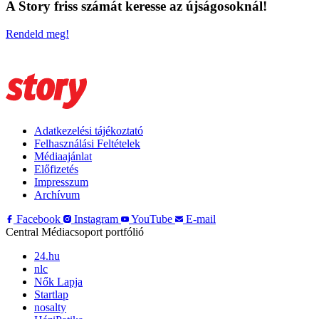
A Story friss számát keresse az újságosoknál!
Rendeld meg!
Adatkezelési tájékoztató
Felhasználási Feltételek
Médiaajánlat
Előfizetés
Impresszum
Archívum
Facebook
Instagram
YouTube
E-mail
Central Médiacsoport portfólió
24.hu
nlc
Nők Lapja
Startlap
nosalty