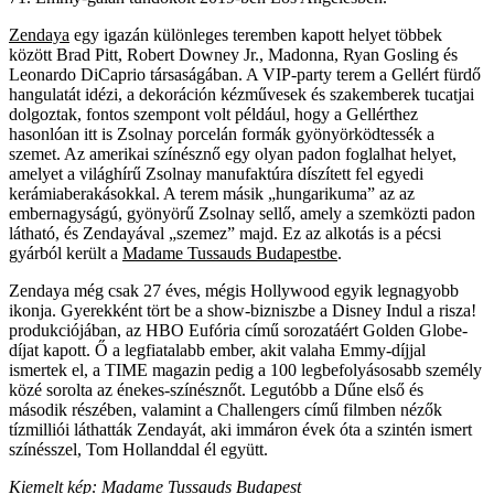
Zendaya
egy igazán különleges teremben kapott helyet többek
között Brad Pitt, Robert Downey Jr., Madonna, Ryan Gosling és
Leonardo DiCaprio társaságában. A VIP-party terem a Gellért fürdő
hangulatát idézi, a dekoráción kézművesek és szakemberek tucatjai
dolgoztak, fontos szempont volt például, hogy a Gellérthez
hasonlóan itt is Zsolnay porcelán formák gyönyörködtessék a
szemet. Az amerikai színésznő egy olyan padon foglalhat helyet,
amelyet a világhírű Zsolnay manufaktúra díszített fel egyedi
kerámiaberakásokkal. A terem másik „hungarikuma” az az
embernagyságú, gyönyörű Zsolnay sellő, amely a szemközti padon
látható, és Zendayával „szemez” majd. Ez az alkotás is a pécsi
gyárból került a
Madame Tussauds Budapestbe
.
Zendaya még csak 27 éves, mégis Hollywood egyik legnagyobb
ikonja. Gyerekként tört be a show-bizniszbe a Disney Indul a risza!
produkciójában, az HBO Eufória című sorozatáért Golden Globe-
díjat kapott. Ő a legfiatalabb ember, akit valaha Emmy-díjjal
ismertek el, a TIME magazin pedig a 100 legbefolyásosabb személy
közé sorolta az énekes-színésznőt. Legutóbb a Dűne első és
második részében, valamint a Challengers című filmben nézők
tízmilliói láthatták Zendayát, aki immáron évek óta a szintén ismert
színésszel, Tom Hollanddal él együtt.
Kiemelt kép: Madame Tussauds Budapest