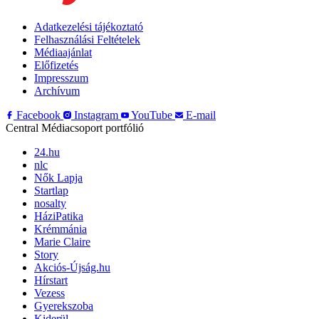
Adatkezelési tájékoztató
Felhasználási Feltételek
Médiaajánlat
Előfizetés
Impresszum
Archívum
Facebook
Instagram
YouTube
E-mail
Central Médiacsoport portfólió
24.hu
nlc
Nők Lapja
Startlap
nosalty
HáziPatika
Krémmánia
Marie Claire
Story
Akciós-Újság.hu
Hírstart
Vezess
Gyerekszoba
Kiderül