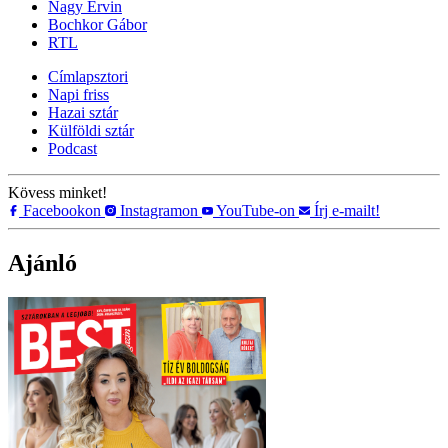
Nagy Ervin
Bochkor Gábor
RTL
Címlapsztori
Napi friss
Hazai sztár
Külföldi sztár
Podcast
Kövess minket!
Facebookon
Instagramon
YouTube-on
Írj e-mailt!
Ajánló