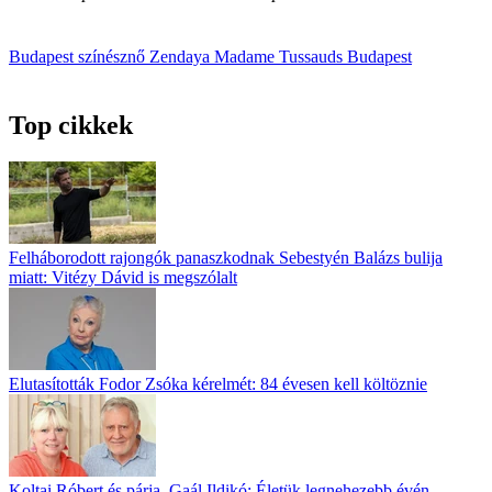
Budapest
színésznő
Zendaya
Madame Tussauds Budapest
Top cikkek
Felháborodott rajongók panaszkodnak Sebestyén Balázs bulija
miatt: Vitézy Dávid is megszólalt
Elutasították Fodor Zsóka kérelmét: 84 évesen kell költöznie
Koltai Róbert és párja, Gaál Ildikó: Életük legnehezebb évén