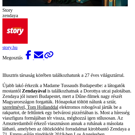
Story
zendaya
story.hu
Megosztás
Illusztris társaság körében találkozhatunk a 27 éves világsztárral.
Újabb lakó érkezik a Madame Tussauds Budapestbe: a látogatók
mostantól
Zendayával
is találkozhatnak a Dorottya utcai palotában.
Zendaya jól ismeri Budapestet, mert a Dűne-filmek nagy részét
Magyarországon forgatták. Hónapokat töltött nálunk a sztár,
szerelmével, Tom Hollanddal
elektromos robogóval járták be a
rakpartot, de feltűntek egy belvárosi pizzériában is. Most a híresség
viaszfigura formájában tér vissza, méghozzá igen stílusosan. Az
Amszterdamból érkező viaszmáson annak a ruhának a másolata
látható, amelyben az öltözködési forradalmat kirobbantó Zendaya a
71. Emmy-gálán tündökölt 2019-ben Los Angelesben.