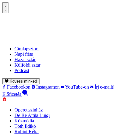
Címlapsztori
Napi friss
Hazai sztár
Külföldi sztár
Podcast
Kövess minket!
Facebookon
Instagramon
YouTube-on
Írj e-mailt!
Előfizetés
Operettszínház
De Re Attila Luigi
Közmédia
Tóth Ildikó
Rubint Réka