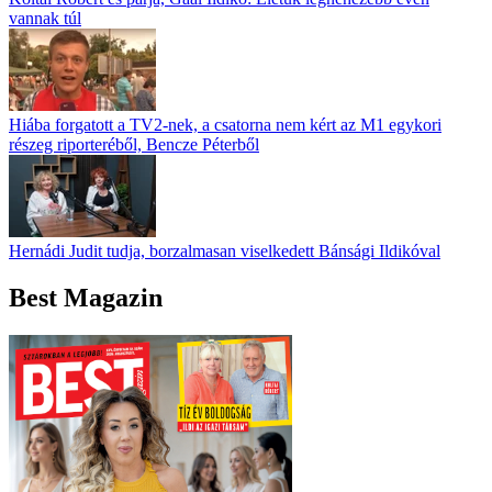
vannak túl
Hiába forgatott a TV2-nek, a csatorna nem kért az M1 egykori
részeg riporteréből, Bencze Péterből
Hernádi Judit tudja, borzalmasan viselkedett Bánsági Ildikóval
Best Magazin