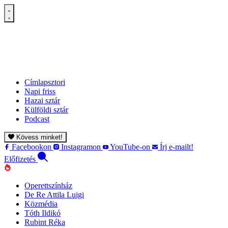
Címlapsztori
Napi friss
Hazai sztár
Külföldi sztár
Podcast
Kövess minket!
Facebookon
Instagramon
YouTube-on
Írj e-mailt!
Előfizetés
Operettszínház
De Re Attila Luigi
Közmédia
Tóth Ildikó
Rubint Réka