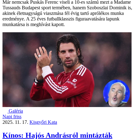
Már nemcsak Puskás Ferenc viseli a 10-es számú mezt a Madame
Tussauds Budapest sport termében, hanem Szoboszlai Dominik is,
akinek életnagyságú viaszmása fél évig tartó aprólékos munka
eredménye. A 25 éves futballklasszis figuraavatására lapunk
munkatársa is meghívást kapott.
Galéria
Napi friss
2025. 11. 17.
Kisgyőri Kata
Kínos: Hajós Andrásról mintázták