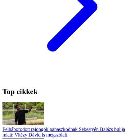
Top cikkek
Felháborodott rajongók panaszkodnak Sebestyén Balázs bulija
miatt: Vitézy Dávid is megszólalt