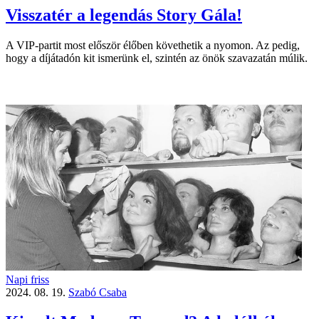
Visszatér a legendás Story Gála!
A VIP-partit most először élőben követhetik a nyomon. Az pedig,
hogy a díjátadón kit ismerünk el, szintén az önök szavazatán múlik.
Napi friss
2024. 08. 19.
Szabó Csaba