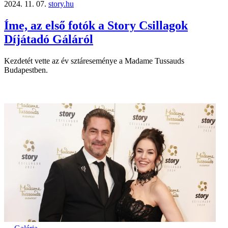
2024. 11. 07.
story.hu
Íme, az első fotók a Story Csillagok
Díjátadó Gáláról
Kezdetét vette az év sztáreseménye a Madame Tussauds
Budapestben.