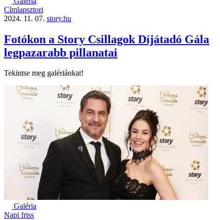
Galéria
Címlapsztori
2024. 11. 07.
story.hu
Fotókon a Story Csillagok Díjátadó Gála
legpazarabb pillanatai
Tekintse meg galériánkat!
Galéria
Napi friss