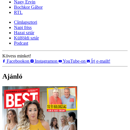
Nagy Ervin
Bochkor Gábor
RTL
Címlapsztori
Napi friss
Hazai sztár
Külföldi sztár
Podcast
Kövess minket!
Facebookon
Instagramon
YouTube-on
Írj e-mailt!
Ajánló