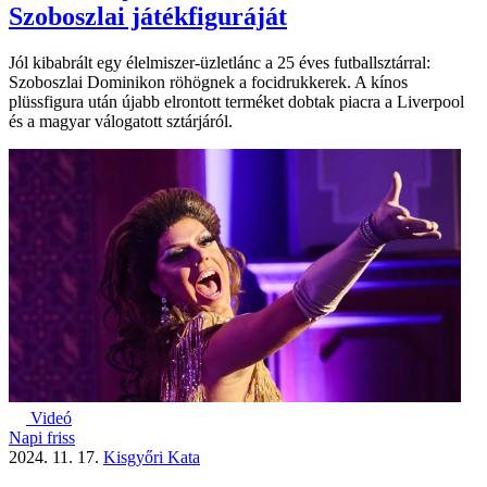
Szoboszlai játékfiguráját
Jól kibabrált egy élelmiszer-üzletlánc a 25 éves futballsztárral:
Szoboszlai Dominikon röhögnek a focidrukkerek. A kínos
plüssfigura után újabb elrontott terméket dobtak piacra a Liverpool
és a magyar válogatott sztárjáról.
Videó
Napi friss
2024. 11. 17.
Kisgyőri Kata