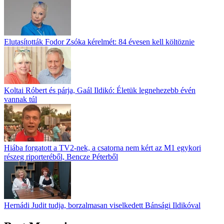
Elutasították Fodor Zsóka kérelmét: 84 évesen kell költöznie
Koltai Róbert és párja, Gaál Ildikó: Életük legnehezebb évén
vannak túl
Hiába forgatott a TV2-nek, a csatorna nem kért az M1 egykori
részeg riporteréből, Bencze Péterből
Hernádi Judit tudja, borzalmasan viselkedett Bánsági Ildikóval