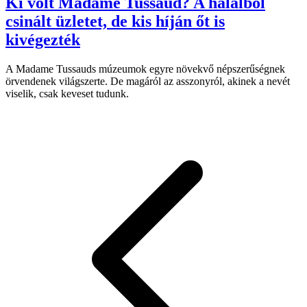
Ki volt Madame Tussaud? A halálból
csinált üzletet, de kis híján őt is
kivégezték
A Madame Tussauds múzeumok egyre növekvő népszerűségnek
örvendenek világszerte. De magáról az asszonyról, akinek a nevét
viselik, csak keveset tudunk.