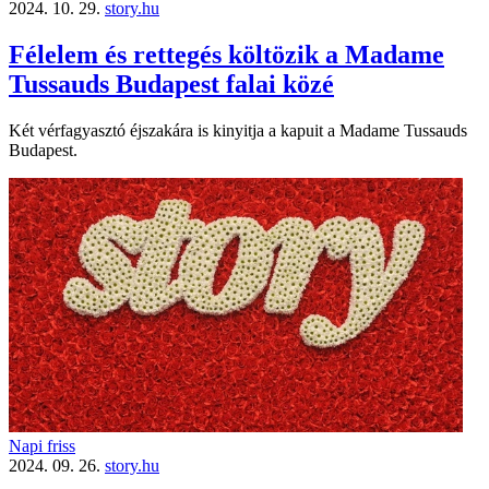
2024. 10. 29.
story.hu
Félelem és rettegés költözik a Madame
Tussauds Budapest falai közé
Két vérfagyasztó éjszakára is kinyitja a kapuit a Madame Tussauds
Budapest.
Napi friss
2024. 09. 26.
story.hu