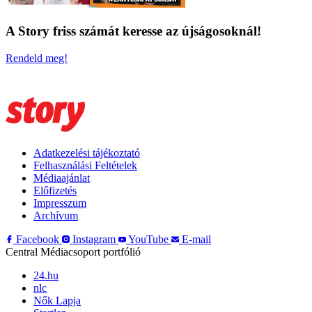
A Story friss számát keresse az újságosoknál!
Rendeld meg!
Adatkezelési tájékoztató
Felhasználási Feltételek
Médiaajánlat
Előfizetés
Impresszum
Archívum
Facebook
Instagram
YouTube
E-mail
Central Médiacsoport portfólió
24.hu
nlc
Nők Lapja