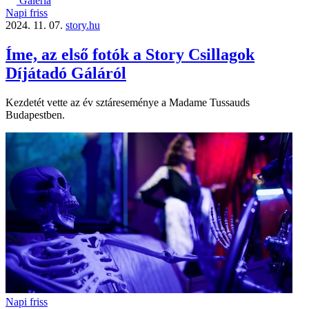
Galéria
Napi friss
2024. 11. 07.
story.hu
Íme, az első fotók a Story Csillagok
Díjátadó Gáláról
Kezdetét vette az év sztáreseménye a Madame Tussauds
Budapestben.
Napi friss