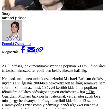
Story
michael jackson
Putnoki Zsuzsanna
Megosztás
Az új bírósági dokumentumok szerint a popikon 500 millió dolláros
tartozást halmozott fel 2009-ben bekövetkezett haláláig.
Nem sok mindenen tudnak osztozkodni
Michael Jackson
örökösei,
ugyanis a világsztár 2009-ben bekövetkezett haláláig semmivel sem
spórolt. Sőt mint az most, 15 évvel később kiderült, a popikon
félmilliárd dolláros adósságot hagyott örököseire – írja
a The
Guardian.
Michael Jackson hagyatékának
végrehajtói adtak be a
minap egy beadványt a bíróságra, amiből kiderült, a 13-szoros
Grammy-díjas sztár komoly pénzügyi nehézségekkel küzdött a