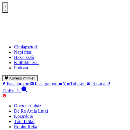
Címlapsztori
Napi friss
Hazai sztár
Külföldi sztár
Podcast
Kövess minket!
Facebookon
Instagramon
YouTube-on
Írj e-mailt!
Előfizetés
Operettszínház
De Re Attila Luigi
Közmédia
Tóth Ildikó
Rubint Réka