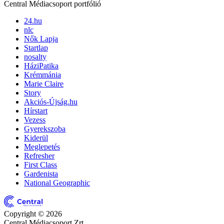
Central Médiacsoport portfólió
24.hu
nlc
Nők Lapja
Startlap
nosalty
HáziPatika
Krémmánia
Marie Claire
Story
Akciós-Újság.hu
Hírstart
Vezess
Gyerekszoba
Kiderül
Meglepetés
Refresher
First Class
Gardenista
National Geographic
Copyright © 2026
Central Médiacsoport Zrt.