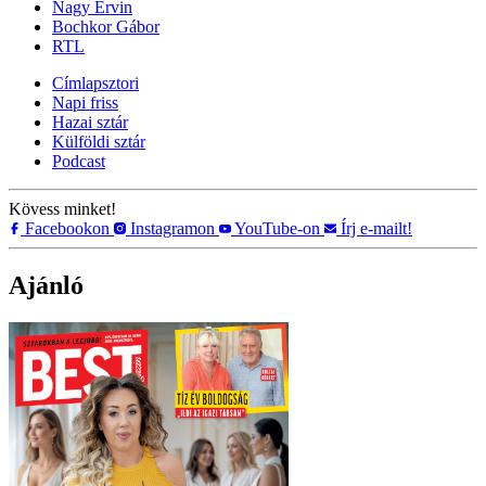
Nagy Ervin
Bochkor Gábor
RTL
Címlapsztori
Napi friss
Hazai sztár
Külföldi sztár
Podcast
Kövess minket!
Facebookon
Instagramon
YouTube-on
Írj e-mailt!
Ajánló