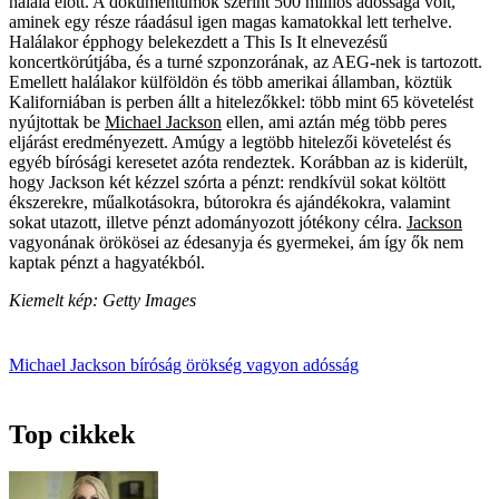
halála előtt. A dokumentumok szerint 500 milliós adóssága volt,
aminek egy része ráadásul igen magas kamatokkal lett terhelve.
Halálakor épphogy belekezdett a This Is It elnevezésű
koncertkörútjába, és a turné szponzorának, az AEG-nek is tartozott.
Emellett halálakor külföldön és több amerikai államban, köztük
Kaliforniában is perben állt a hitelezőkkel: több mint 65 követelést
nyújtottak be
Michael Jackson
ellen, ami aztán még több peres
eljárást eredményezett. Amúgy a legtöbb hitelezői követelést és
egyéb bírósági keresetet azóta rendeztek. Korábban az is kiderült,
hogy Jackson két kézzel szórta a pénzt: rendkívül sokat költött
ékszerekre, műalkotásokra, bútorokra és ajándékokra, valamint
sokat utazott, illetve pénzt adományozott jótékony célra.
Jackson
vagyonának örökösei az édesanyja és gyermekei, ám így ők nem
kaptak pénzt a hagyatékból.
Kiemelt kép: Getty Images
Michael Jackson
bíróság
örökség
vagyon
adósság
Top cikkek