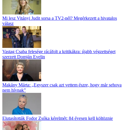
Mi lesz Vitányi Judit sorsa a TV2-nél? Megérkezett a hivatalos
válasz
Vastag Csaba felesége rácáfolt a kritikákra: újabb végzettséget
szerzett Domján Evelin
Makány Márta: „Egyszer csak azt vettem észre, hogy már sehova
nem hívnak”
Elutasították Fodor Zsóka kérelmét: 84 évesen kell költöznie