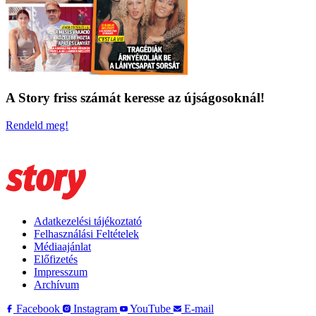
A Story friss számát keresse az újságosoknál!
Rendeld meg!
Adatkezelési tájékoztató
Felhasználási Feltételek
Médiaajánlat
Előfizetés
Impresszum
Archívum
Facebook
Instagram
YouTube
E-mail