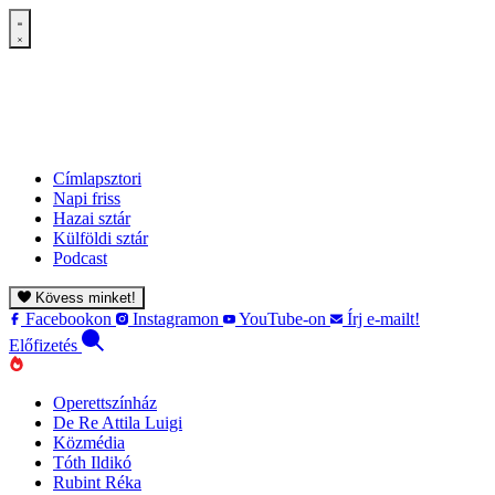
Címlapsztori
Napi friss
Hazai sztár
Külföldi sztár
Podcast
Kövess minket!
Facebookon
Instagramon
YouTube-on
Írj e-mailt!
Előfizetés
Operettszínház
De Re Attila Luigi
Közmédia
Tóth Ildikó
Rubint Réka