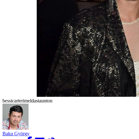
bessicarterimeldastaunton
Baku György