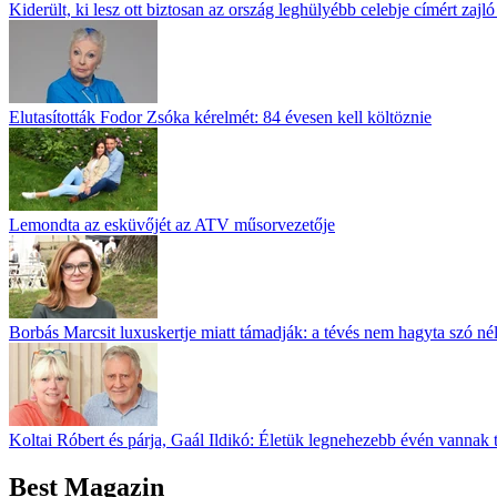
Kiderült, ki lesz ott biztosan az ország leghülyébb celebje címért zajl
Elutasították Fodor Zsóka kérelmét: 84 évesen kell költöznie
Lemondta az esküvőjét az ATV műsorvezetője
Borbás Marcsit luxuskertje miatt támadják: a tévés nem hagyta szó né
Koltai Róbert és párja, Gaál Ildikó: Életük legnehezebb évén vannak 
Best Magazin