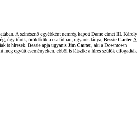
zatában. A színésznő egyébként nemrég kapott Dame címet III. Károly
ég, úgy tűnik, öröklődik a családban, ugyanis lánya,
Bessie Carter
A
iak is híresek. Bessie apja ugyanis
Jim Carter
, aki a Downtown
nt meg együtt eseményeken, ebből is látszik: a híres szülők elfogadták