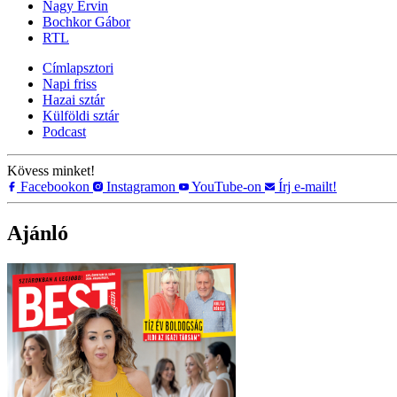
Nagy Ervin
Bochkor Gábor
RTL
Címlapsztori
Napi friss
Hazai sztár
Külföldi sztár
Podcast
Kövess minket!
Facebookon
Instagramon
YouTube-on
Írj e-mailt!
Ajánló