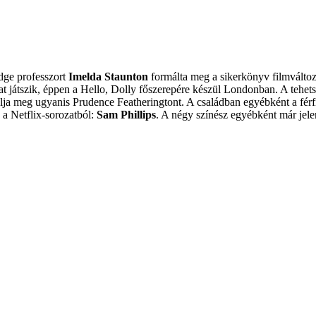
dge professzort
Imelda Staunton
formálta meg a sikerkönyv filmválto
t játszik, éppen a Hello, Dolly főszerepére készül Londonban. A tehets
málja meg ugyanis Prudence Featheringtont. A családban egyébként a férf
 a Netflix-sorozatból:
Sam Phillips
. A négy színész egyébként már jele