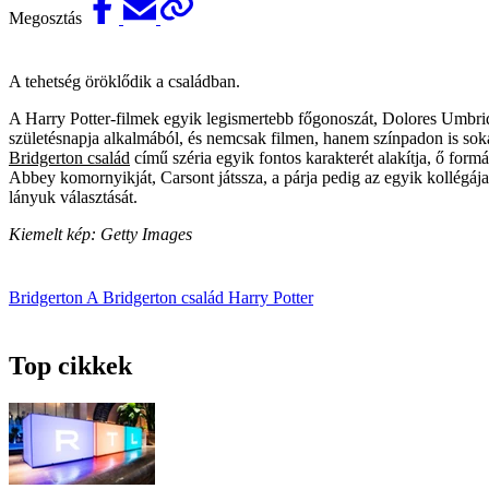
Megosztás
A tehetség öröklődik a családban.
A Harry Potter-filmek egyik legismertebb főgonoszát, Dolores Umbri
születésnapja alkalmából, és nemcsak filmen, hanem színpadon is soka
Bridgerton család
című széria egyik fontos karakterét alakítja, ő for
Abbey komornyikját, Carsont játssza, a párja pedig az egyik kollégája
lányuk választását.
Kiemelt kép: Getty Images
Bridgerton
A Bridgerton család
Harry Potter
Top cikkek