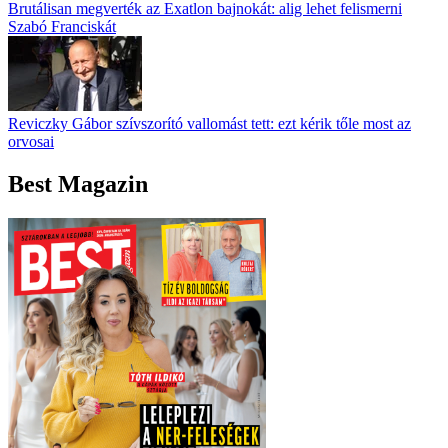
Brutálisan megverték az Exatlon bajnokát: alig lehet felismerni
Szabó Franciskát
Reviczky Gábor szívszorító vallomást tett: ezt kérik tőle most az
orvosai
Best Magazin