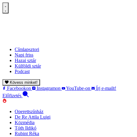
Címlapsztori
Napi friss
Hazai sztár
Külföldi sztár
Podcast
Kövess minket!
Facebookon
Instagramon
YouTube-on
Írj e-mailt!
Előfizetés
Operettszínház
De Re Attila Luigi
Közmédia
Tóth Ildikó
Rubint Réka