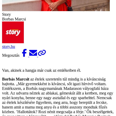
Story
Borbas Marcsi
story.hu
Megosztás
Van, akinek a hangja már csak az emlékeiben él.
Borbás Marcsit
az ételek szeretetén túl mindig is a kíváncsiság
hajtotta. „Már gyermekként is kíváncsi, sőt igazi hírvivő voltam.
Emlékszem, a Borbás nagymamának Madarason vályogfalú háza
volt. Az udvarra néztek az ablakai, gémeskút állt a kertben, meg egy
nyári konyha, benne egy nagy asztallal és egy sparhelttel. Nemcsak
az ételek készítésére figyeltem, meg arra, hogy berepült a fecske,
hanem amit a mama meg anyu és a többi asszony mondtak főzés
közben. ’Hallottátok? Rozi nénit megcsalja a férje.’ Ők beszélgettek,