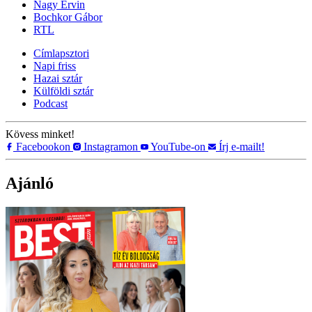
Nagy Ervin
Bochkor Gábor
RTL
Címlapsztori
Napi friss
Hazai sztár
Külföldi sztár
Podcast
Kövess minket!
Facebookon
Instagramon
YouTube-on
Írj e-mailt!
Ajánló