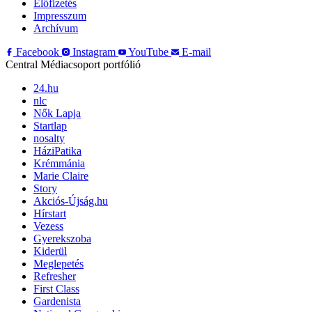
Előfizetés
Impresszum
Archívum
Facebook
Instagram
YouTube
E-mail
Central Médiacsoport portfólió
24.hu
nlc
Nők Lapja
Startlap
nosalty
HáziPatika
Krémmánia
Marie Claire
Story
Akciós-Újság.hu
Hírstart
Vezess
Gyerekszoba
Kiderül
Meglepetés
Refresher
First Class
Gardenista