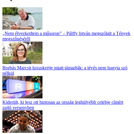
„Nem élvezkedtem a műsoron” – Pálffy István megszólalt a Tények
megszűnéséről
Borbás Marcsit luxuskertje miatt támadják: a tévés nem hagyta szó
nélkül
Kiderült, ki lesz ott biztosan az ország leghülyébb celebje címért
zajló versenyben