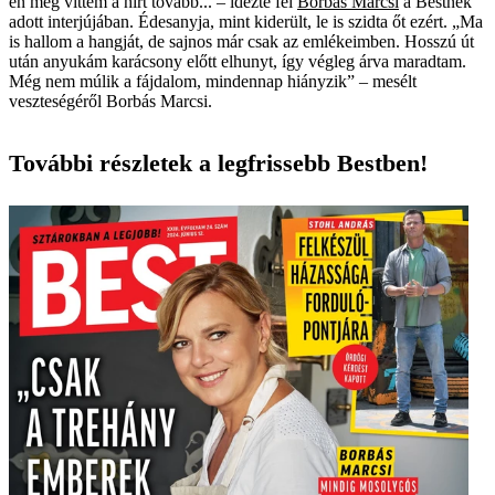
én meg vittem a hírt tovább... – idézte fel
Borbás Marcsi
a Bestnek
adott interjújában. Édesanyja, mint kiderült, le is szidta őt ezért. „Ma
is hallom a hangját, de sajnos már csak az emlékeimben. Hosszú út
után anyukám karácsony előtt elhunyt, így végleg árva maradtam.
Még nem múlik a fájdalom, mindennap hiányzik” – mesélt
veszteségéről Borbás Marcsi.
További részletek a legfrissebb Bestben!