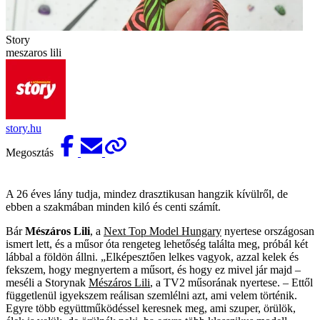
Story
meszaros lili
story.hu
Megosztás
A 26 éves lány tudja, mindez drasztikusan hangzik kívülről, de
ebben a szakmában minden kiló és centi számít.
Bár
Mészáros Lili
, a
Next Top Model Hungary
nyertese országosan
ismert lett, és a műsor óta rengeteg lehetőség találta meg, próbál két
lábbal a földön állni. „Elképesztően lelkes vagyok, azzal kelek és
fekszem, hogy megnyertem a műsort, és hogy ez mivel jár majd –
meséli a Storynak
Mészáros Lili
, a TV2 műsorának nyertese. – Ettől
függetlenül igyekszem reálisan szemlélni azt, ami velem történik.
Egyre több együttműködéssel keresnek meg, ami szuper, örülök,