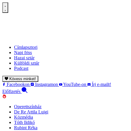
Címlapsztori
Napi friss
Hazai sztár
Külföldi sztár
Podcast
Kövess minket!
Facebookon
Instagramon
YouTube-on
Írj e-mailt!
Előfizetés
Operettszínház
De Re Attila Luigi
Közmédia
Tóth Ildikó
Rubint Réka