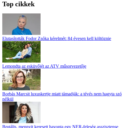
Top cikkek
Elutasították Fodor Zsóka kérelmét: 84 évesen kell költöznie
Lemondta az esküvőjét az ATV műsorvezetője
Borbás Marcsit luxuskertje miatt támadják: a tévés nem hagyta szó
nélkül
Brutális, mennyit keresett havonta egy NER-feleség asszisztense