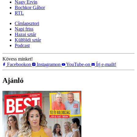
Nagy Ervin
Bochkor Gábor
RTL
Címlapsztori
Napi friss
Hazai sztár
Külföldi sztár
Podcast
Kövess minket!
Facebookon
Instagramon
YouTube-on
Írj e-mailt!
Ajánló