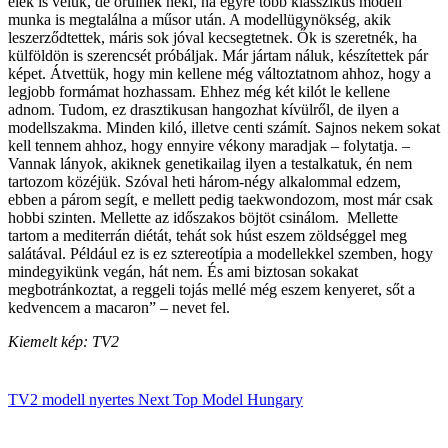
élek is velük, de örülnék neki, ha egyre több klasszikus modell
munka is megtalálna a műsor után. A modellügynökség, akik
leszerződtettek, máris sok jóval kecsegtetnek. Ők is szeretnék, ha
külföldön is szerencsét próbáljak. Már jártam náluk, készítettek pár
képet. Átvettük, hogy min kellene még változtatnom ahhoz, hogy a
legjobb formámat hozhassam. Ehhez még két kilót le kellene
adnom. Tudom, ez drasztikusan hangozhat kívülről, de ilyen a
modellszakma. Minden kiló, illetve centi számít. Sajnos nekem sokat
kell tennem ahhoz, hogy ennyire vékony maradjak – folytatja. –
Vannak lányok, akiknek genetikailag ilyen a testalkatuk, én nem
tartozom közéjük. Szóval heti három-négy alkalommal edzem,
ebben a párom segít, e mellett pedig taekwondozom, most már csak
hobbi szinten. Mellette az időszakos böjtöt csinálom. Mellette
tartom a mediterrán diétát, tehát sok húst eszem zöldséggel meg
salátával. Például ez is ez sztereotípia a modellekkel szemben, hogy
mindegyikünk vegán, hát nem. És ami biztosan sokakat
megbotránkoztat, a reggeli tojás mellé még eszem kenyeret, sőt a
kedvencem a macaron” – nevet fel.
Kiemelt kép: TV2
TV2
modell
nyertes
Next Top Model Hungary