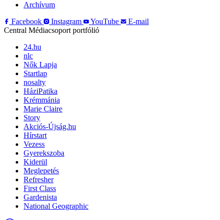
Archívum
Facebook
Instagram
YouTube
E-mail
Central Médiacsoport portfólió
24.hu
nlc
Nők Lapja
Startlap
nosalty
HáziPatika
Krémmánia
Marie Claire
Story
Akciós-Újság.hu
Hírstart
Vezess
Gyerekszoba
Kiderül
Meglepetés
Refresher
First Class
Gardenista
National Geographic