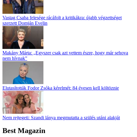
Vastag Csaba felesége rácáfolt a kritikákra: újabb végzettséget
szerzett Domján Evelin
Makány Márta: „Egyszer csak azt vettem észre, hogy már sehova
nem hívnak”
Elutasították Fodor Zsóka kérelmét: 84 évesen kell költöznie
Nem rejtegeti: Szandi lánya megmutatta a szülés utáni alakját
Best Magazin