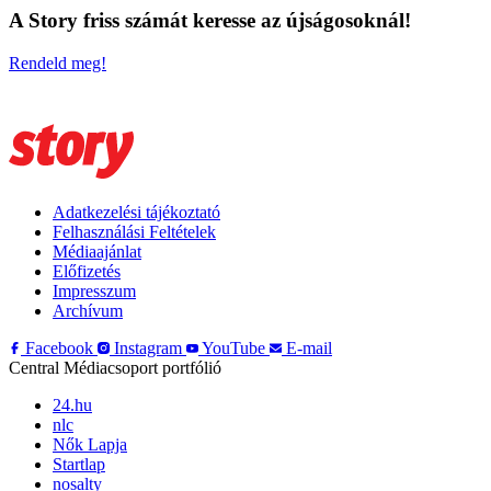
A Story friss számát keresse az újságosoknál!
Rendeld meg!
Adatkezelési tájékoztató
Felhasználási Feltételek
Médiaajánlat
Előfizetés
Impresszum
Archívum
Facebook
Instagram
YouTube
E-mail
Central Médiacsoport portfólió
24.hu
nlc
Nők Lapja
Startlap
nosalty