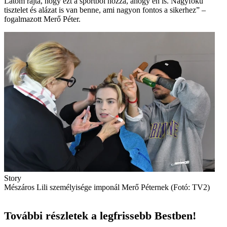
Látom rajta, hogy ezt a sportból hozza, ahogy én is. Nagyfokú
tisztelet és alázat is van benne, ami nagyon fontos a sikerhez” –
fogalmazott Merő Péter.
Story
Mészáros Lili személyisége imponál Merő Péternek (Fotó: TV2)
További részletek a legfrissebb Bestben!