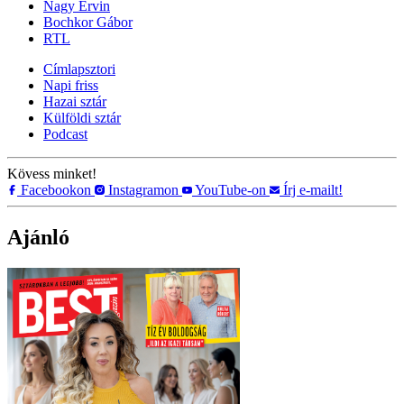
Nagy Ervin
Bochkor Gábor
RTL
Címlapsztori
Napi friss
Hazai sztár
Külföldi sztár
Podcast
Kövess minket!
Facebookon
Instagramon
YouTube-on
Írj e-mailt!
Ajánló