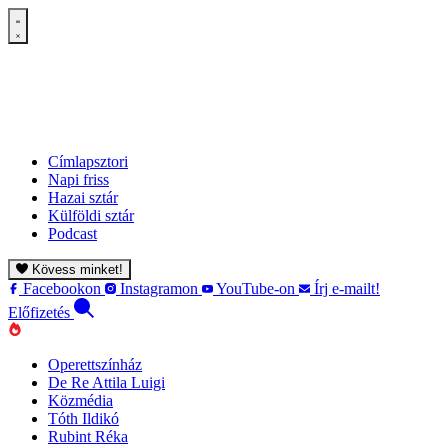
Címlapsztori
Napi friss
Hazai sztár
Külföldi sztár
Podcast
Kövess minket!
Facebookon
Instagramon
YouTube-on
Írj e-mailt!
Előfizetés
Operettszínház
De Re Attila Luigi
Közmédia
Tóth Ildikó
Rubint Réka