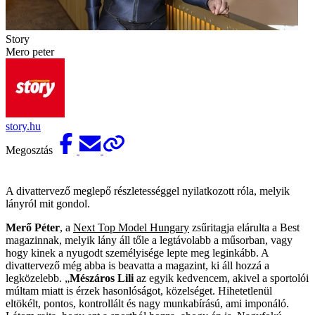
Story
Mero peter
story.hu
Megosztás
A divattervező meglepő részletességgel nyilatkozott róla, melyik
lányról mit gondol.
Merő Péter
, a
Next Top Model Hungary
zsűritagja elárulta a Best
magazinnak, melyik lány áll tőle a legtávolabb a műsorban, vagy
hogy kinek a nyugodt személyisége lepte meg leginkább. A
divattervező még abba is beavatta a magazint, ki áll hozzá a
legközelebb. „
Mészáros Lili
az egyik kedvencem, akivel a sportolói
múltam miatt is érzek hasonlóságot, közelséget. Hihetetlenül
eltökélt, pontos, kontrollált és nagy munkabírású, ami imponáló.