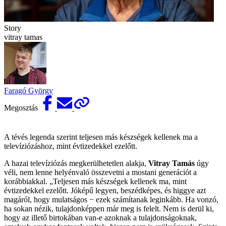
Story
vitray tamas
Faragó György
Megosztás
A tévés legenda szerint teljesen más készségek kellenek ma a
televíziózáshoz, mint évtizedekkel ezelőtt.
A hazai televíziózás megkerülhetetlen alakja,
Vitray Tamás
úgy
véli, nem lenne helyénvaló összevetni a mostani generációt a
korábbiakkal. „Teljesen más készségek kellenek ma, mint
évtizedekkel ezelőtt. Jóképű legyen, beszédképes, és higgye azt
magáról, hogy mulatságos − ezek számítanak leginkább. Ha vonzó,
ha sokan nézik, tulajdonképpen már meg is felelt. Nem is derül ki,
hogy az illető birtokában van-e azoknak a tulajdonságoknak,