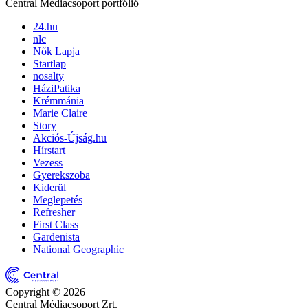
Central Médiacsoport portfólió
24.hu
nlc
Nők Lapja
Startlap
nosalty
HáziPatika
Krémmánia
Marie Claire
Story
Akciós-Újság.hu
Hírstart
Vezess
Gyerekszoba
Kiderül
Meglepetés
Refresher
First Class
Gardenista
National Geographic
Copyright © 2026
Central Médiacsoport Zrt.