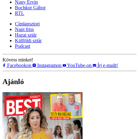
Nagy Ervin
Bochkor Gábor
RTL
Címlapsztori
Napi friss
Hazai sztár
Külföldi sztár
Podcast
Kövess minket!
Facebookon
Instagramon
YouTube-on
Írj e-mailt!
Ajánló