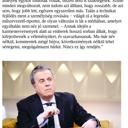
amelyek egykor fontosak voltak, hiszen nem is szükségesek. Szinte
minden megváltozott, nem tudom azt állítani, hogy rosszabb, de azt
sem, hogy jobb lett, egészen egyszerűen más. Talán a technikai
fejlődés ment a személyiség rovására − világít rá a legendás
műsorvezető-riporter, de olyan változást is lát a médiában, amelyet
egyáltalán nem néz jó szemmel. – Annak idején a
karmesterversenyek alatt az emberek ­hosszú sorban álltak, hogy
kifejezhessék a véleményüket, és szavazhassanak. Ma már név
nélkül, kommentek mögé bújva, következmények nélkül lehet
sértegetni, megrágalmazni bárkit. Nincs ez így rendjén.”