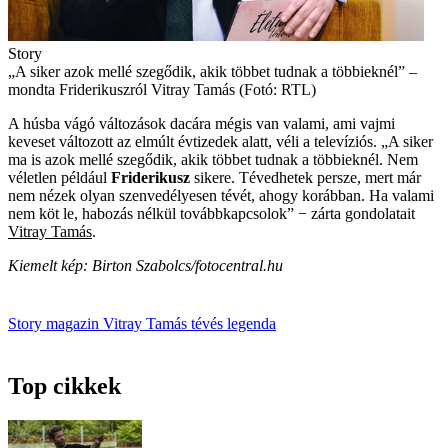
Story
„A siker azok mellé szegődik, akik többet tudnak a többieknél” –
mondta Friderikuszról Vitray Tamás (Fotó: RTL)
A húsba vágó változások dacára mégis van valami, ami vajmi
keveset változott az elmúlt évtizedek alatt, véli a televíziós. „A siker
ma is azok mellé szegődik, akik többet tudnak a többieknél. Nem
véletlen például ­
Friderikusz
sikere. Tévedhetek persze, mert már
nem nézek olyan szenvedélyesen tévét, ahogy korábban. Ha valami
nem köt le, habozás nélkül továbbkapcsolok” − zárta gondolatait
Vitray Tamás
.
Kiemelt kép: Birton Szabolcs/fotocentral.hu
Story magazin
Vitray Tamás
tévés legenda
Top cikkek