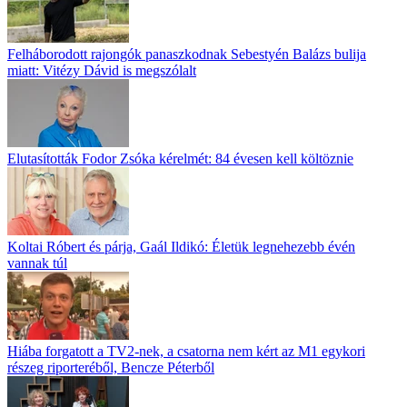
Felháborodott rajongók panaszkodnak Sebestyén Balázs bulija
miatt: Vitézy Dávid is megszólalt
Elutasították Fodor Zsóka kérelmét: 84 évesen kell költöznie
Koltai Róbert és párja, Gaál Ildikó: Életük legnehezebb évén
vannak túl
Hiába forgatott a TV2-nek, a csatorna nem kért az M1 egykori
részeg riporteréből, Bencze Péterből