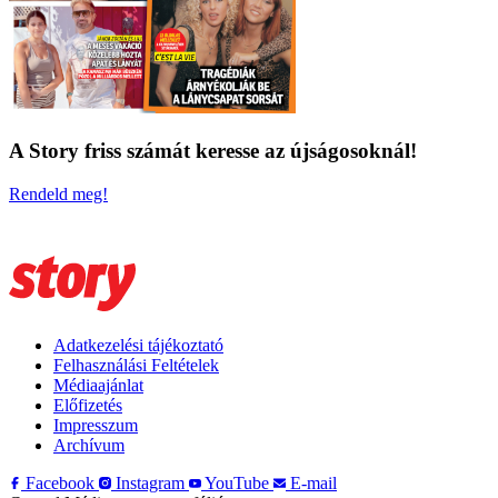
A Story friss számát keresse az újságosoknál!
Rendeld meg!
Adatkezelési tájékoztató
Felhasználási Feltételek
Médiaajánlat
Előfizetés
Impresszum
Archívum
Facebook
Instagram
YouTube
E-mail