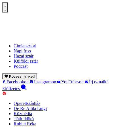
Címlapsztori
Napi friss
Hazai sztár
Külföldi sztár
Podcast
Kövess minket!
Facebookon
Instagramon
YouTube-on
Írj e-mailt!
Előfizetés
Operettszínház
De Re Attila Luigi
Közmédia
Tóth Ildikó
Rubint Réka