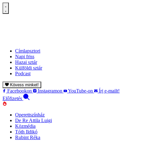
Címlapsztori
Napi friss
Hazai sztár
Külföldi sztár
Podcast
Kövess minket!
Facebookon
Instagramon
YouTube-on
Írj e-mailt!
Előfizetés
Operettszínház
De Re Attila Luigi
Közmédia
Tóth Ildikó
Rubint Réka