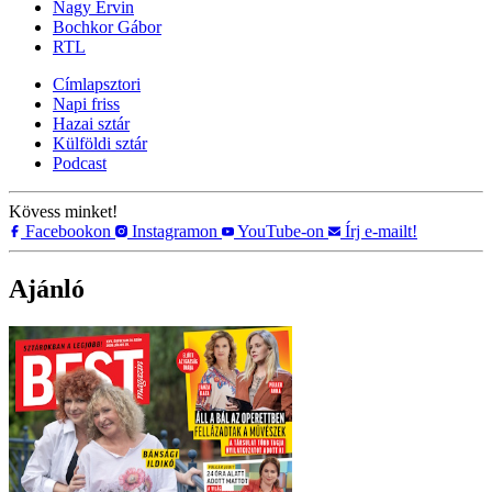
Nagy Ervin
Bochkor Gábor
RTL
Címlapsztori
Napi friss
Hazai sztár
Külföldi sztár
Podcast
Kövess minket!
Facebookon
Instagramon
YouTube-on
Írj e-mailt!
Ajánló