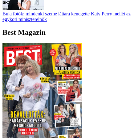
Buja fotók: mindenki szeme láttára kenegette Katy Perry mellét az
egykori miniszterelnök
Best Magazin