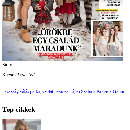
Story
Kiemelt kép: TV2
házasság
válás
párkapcsolat
békülés
Tápai Szabina
Kucsera Gábor
Top cikkek