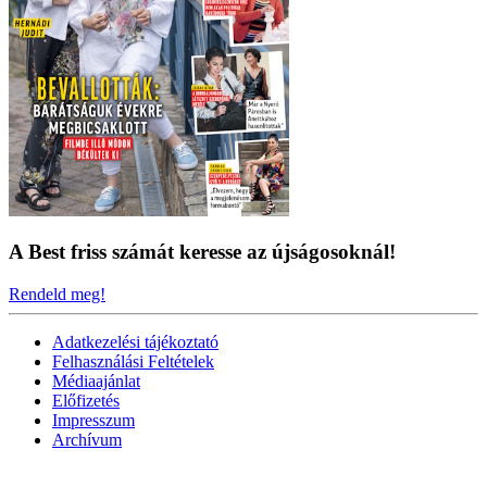
A Best friss számát keresse az újságosoknál!
Rendeld meg!
Adatkezelési tájékoztató
Felhasználási Feltételek
Médiaajánlat
Előfizetés
Impresszum
Archívum