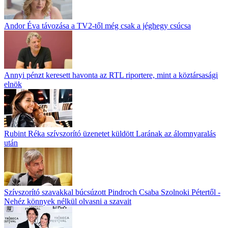
Andor Éva távozása a TV2-től még csak a jéghegy csúcsa
Annyi pénzt keresett havonta az RTL riportere, mint a köztársasági
elnök
Rubint Réka szívszorító üzenetet küldött Larának az álomnyaralás
után
Szívszorító szavakkal búcsúzott Pindroch Csaba Szolnoki Pétertől -
Nehéz könnyek nélkül olvasni a szavait