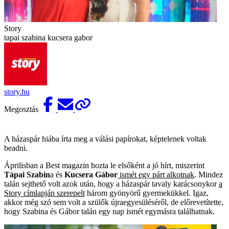
Story
tapai szabina kucsera gabor
story.hu
Megosztás
A házaspár hiába írta meg a válási papírokat, képtelenek voltak
beadni.
Áprilisban a Best magazin hozta le elsőként a jó hírt, miszerint
Tápai Szabin
a és
Kucsera Gábor
ismét egy párt alkotnak
. Mindez
talán sejthető volt azok után, hogy a házaspár tavaly karácsonykor
a
Story címlapján szerepelt
három gyönyörű gyermekükkel. Igaz,
akkor még szó sem volt a szülők újraegyesüléséről, de előrevetítette,
hogy Szabina és Gábor talán egy nap ismét egymásra találhatnak.