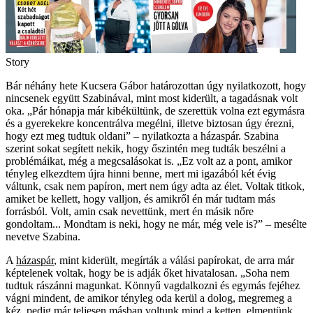
Story
Bár néhány hete Kucsera Gábor határozottan úgy nyilatkozott, hogy
nincsenek együtt Szabinával, mint most kiderült, a tagadásnak volt
oka. „Pár hónapja már kibékültünk, de szerettük volna ezt egymásra
és a gyerekekre koncentrálva megélni, illetve biztosan úgy érezni,
hogy ezt meg tudtuk oldani” – nyilatkozta a házaspár. Szabina
szerint sokat segített nekik, hogy őszintén meg tudták beszélni a
problémáikat, még a megcsalásokat is. „Ez volt az a pont, amikor
tényleg elkezdtem újra hinni benne, mert mi igazából két évig
váltunk, csak nem papíron, mert nem úgy adta az élet. Voltak titkok,
amiket be kellett, hogy valljon, és amikről én már tudtam más
forrásból. Volt, amin csak nevettünk, mert én másik nőre
gondoltam... Mondtam is neki, hogy ne már, még vele is?” – mesélte
nevetve Szabina.
A
házaspár
, mint kiderült, megírták a válási papírokat, de arra már
képtelenek voltak, hogy be is adják őket hivatalosan. „Soha nem
tudtuk rászánni magunkat. Könnyű vagdalkozni és egymás fejéhez
vágni mindent, de amikor tényleg oda kerül a dolog, megremeg a
kéz, pedig már teljesen másban voltunk mind a ketten, elmentünk