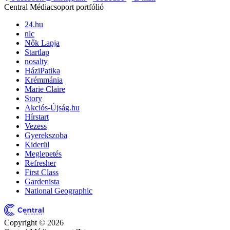
Central Médiacsoport portfólió
24.hu
nlc
Nők Lapja
Startlap
nosalty
HáziPatika
Krémmánia
Marie Claire
Story
Akciós-Újság.hu
Hírstart
Vezess
Gyerekszoba
Kiderül
Meglepetés
Refresher
First Class
Gardenista
National Geographic
Copyright © 2026