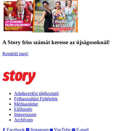
A Story friss számát keresse az újságosoknál!
Rendeld meg!
Adatkezelési tájékoztató
Felhasználási Feltételek
Médiaajánlat
Előfizetés
Impresszum
Archívum
Facebook
Instagram
YouTube
E-mail