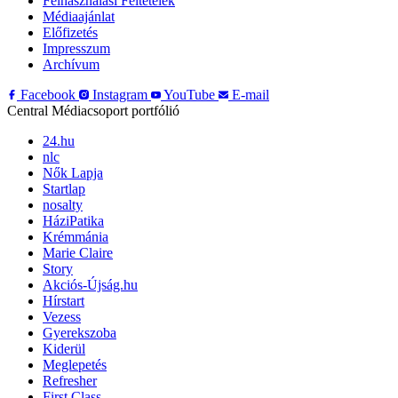
Felhasználási Feltételek
Médiaajánlat
Előfizetés
Impresszum
Archívum
Facebook
Instagram
YouTube
E-mail
Central Médiacsoport portfólió
24.hu
nlc
Nők Lapja
Startlap
nosalty
HáziPatika
Krémmánia
Marie Claire
Story
Akciós-Újság.hu
Hírstart
Vezess
Gyerekszoba
Kiderül
Meglepetés
Refresher
First Class