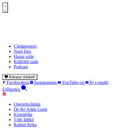
Címlapsztori
Napi friss
Hazai sztár
Külföldi sztár
Podcast
Kövess minket!
Facebookon
Instagramon
YouTube-on
Írj e-mailt!
Előfizetés
Operettszínház
De Re Attila Luigi
Közmédia
Tóth Ildikó
Rubint Réka