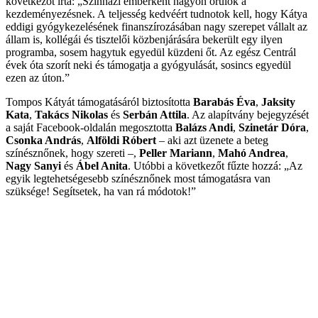
következőt írta: „Színházi emberként nagyon örülök a
kezdeményezésnek. A teljesség kedvéért tudnotok kell, hogy Kátya
eddigi gyógykezelésének finanszírozásában nagy szerepet vállalt az
állam is, kollégái és tisztelői közbenjárására bekerült egy ilyen
programba, sosem hagytuk egyedül küzdeni őt. Az egész Centrál
évek óta szorít neki és támogatja a gyógyulását, sosincs egyedül
ezen az úton.”
Tompos Kátyát támogatásáról biztosította
Barabás Éva
,
Jaksity
Kata
,
Takács Nikolas
és
Serbán Attila
. Az alapítvány bejegyzését
a saját Facebook-oldalán megosztotta
Balázs Andi
,
Szinetár Dóra
,
Csonka András
,
Alföldi Róbert
– aki azt üzenete a beteg
színésznőnek, hogy szereti –,
Peller Mariann
,
Mahó Andrea
,
Nagy Sanyi
és
Ábel Anita
. Utóbbi a következőt fűzte hozzá: „Az
egyik legtehetségesebb színésznőnek most támogatásra van
szüksége! Segítsetek, ha van rá módotok!”