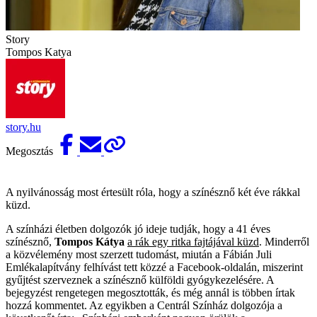
Story
Tompos Katya
story.hu
Megosztás
A nyilvánosság most értesült róla, hogy a színésznő két éve rákkal
küzd.
A színházi életben dolgozók jó ideje tudják, hogy a 41 éves
színésznő,
Tompos Kátya
a rák egy ritka fajtájával küzd
. Minderről
a közvélemény most szerzett tudomást, miután a Fábián Juli
Emlékalapítvány felhívást tett közzé a Facebook-oldalán, miszerint
gyűjtést szerveznek a színésznő külföldi gyógykezelésére. A
bejegyzést rengetegen megosztották, és még annál is többen írtak
hozzá kommentet. Az egyikben a Centrál Színház dolgozója a