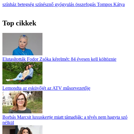
színház
betegség
színésznő
gyógyulás
összefogás
Tompos Kátya
Top cikkek
Elutasították Fodor Zsóka kérelmét: 84 évesen kell költöznie
Lemondta az esküvőjét az ATV műsorvezetője
Borbás Marcsit luxuskertje miatt támadják: a tévés nem hagyta szó
nélkül