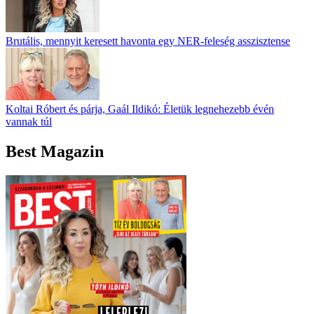
Brutális, mennyit keresett havonta egy NER-feleség asszisztense
Koltai Róbert és párja, Gaál Ildikó: Életük legnehezebb évén
vannak túl
Best Magazin