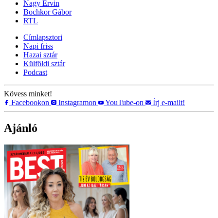
Nagy Ervin
Bochkor Gábor
RTL
Címlapsztori
Napi friss
Hazai sztár
Külföldi sztár
Podcast
Kövess minket!
Facebookon
Instagramon
YouTube-on
Írj e-mailt!
Ajánló