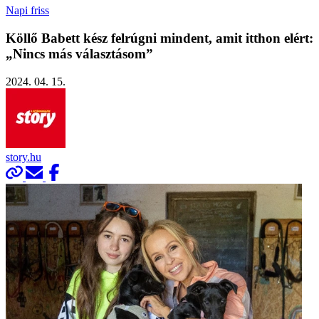
Napi friss
Köllő Babett kész felrúgni mindent, amit itthon elért:
„Nincs más választásom”
2024. 04. 15.
story.hu