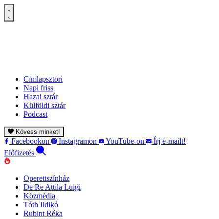
Címlapsztori
Napi friss
Hazai sztár
Külföldi sztár
Podcast
Kövess minket!
Facebookon
Instagramon
YouTube-on
Írj e-mailt!
Előfizetés
Operettszínház
De Re Attila Luigi
Közmédia
Tóth Ildikó
Rubint Réka