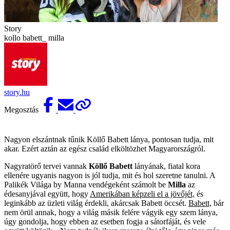
Story
kollo babett_ milla
story.hu
Megosztás
Nagyon elszántnak tűnik Köllő Babett lánya, pontosan tudja, mit
akar. Ezért aztán az egész család elköltözhet Magyarországról.
Nagyratörő tervei vannak
Köllő Babett
lányának, fiatal kora
ellenére ugyanis nagyon is jól tudja, mit és hol szeretne tanulni. A
Palikék Világa by Manna vendégeként számolt be
Milla
az
édesanyjával együtt, hogy
Amerikában képzeli el a jövőjét,
és
leginkább az üzleti világ érdekli, akárcsak Babett öccsét.
Babett,
bár
nem örül annak, hogy a világ másik felére vágyik egy szem lánya,
úgy gondolja, hogy ebben az esetben fogja a sátorfáját, és vele