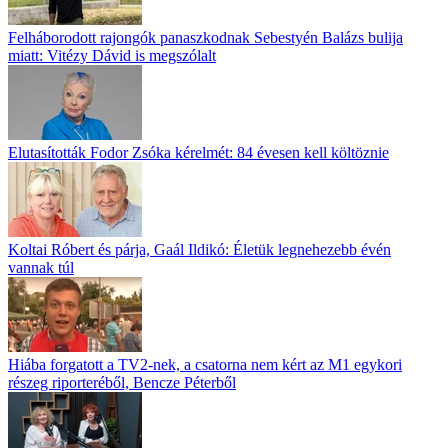
Felháborodott rajongók panaszkodnak Sebestyén Balázs bulija
miatt: Vitézy Dávid is megszólalt
Elutasították Fodor Zsóka kérelmét: 84 évesen kell költöznie
Koltai Róbert és párja, Gaál Ildikó: Életük legnehezebb évén
vannak túl
Hiába forgatott a TV2-nek, a csatorna nem kért az M1 egykori
részeg riporteréből, Bencze Péterből