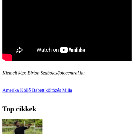
Kiemelt kép: Birton Szabolcs/fotocentral.hu
Amerika
Köllő Babett
költözés
Milla
Top cikkek