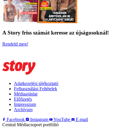
A Story friss számát keresse az újságosoknál!
Rendeld meg!
Adatkezelési tájékoztató
Felhasználási Feltételek
Médiaajánlat
Előfizetés
Impresszum
Archívum
Facebook
Instagram
YouTube
E-mail
Central Médiacsoport portfólió