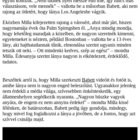
együtt költözik. „Nem tudnék ilyen messze élni tőle, így nincs más
választásom, vele mennék” – vallotta be a műsorban Babett, aki nem
rajong az ötletért, hogy lánya Los Angelesbe vágyik.
Eközben Milla kifejezetten rajong a városért, ahol már járt, hiszen
nagymamája évek óta Palm Spirngsben él. „Anya mindig mondja,
hogy lehetőleg maradjak a közelben, de nagyon szeretnék kimenni,
egyetemeket is néztem, például Bostonban – vallotta be a 13 éves
lány, aki hajthatatlannak tűnik, elmondása szerint ugyanis minden
tetszik ott neki. – Ott mindenki kedves, szép az egész” – mondta
Milla. Édesanyja szerint lánya nagyon is elkötelezett, érdeklődő,
tudatos.
Beszéltek arról is, hogy Milla szerkeszti
Babett
videóit és fotóit is,
amibe lánya nem is nagyon enged beleszólást. Ugyanakkor jelenleg
nem érdekli a média világa, szívesebben önkénteskedik, egy
állatmenhelyen segédkezik nyaranta. „Nagyon büszke vagyok
anyára, de engem ez nem annyira érdekel” – mondta Milla kissé
félénken, de határozottan, Babett pedig úgy gondolja, mindegy,
hogy mivel fog foglalkozni a lánya a jövőben, de a fontos, hogy azt
szívvel csinálja majd.