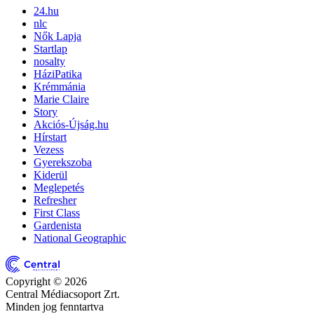
24.hu
nlc
Nők Lapja
Startlap
nosalty
HáziPatika
Krémmánia
Marie Claire
Story
Akciós-Újság.hu
Hírstart
Vezess
Gyerekszoba
Kiderül
Meglepetés
Refresher
First Class
Gardenista
National Geographic
Copyright © 2026
Central Médiacsoport Zrt.
Minden jog fenntartva