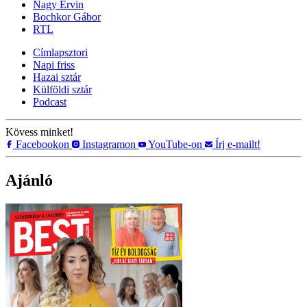
Nagy Ervin
Bochkor Gábor
RTL
Címlapsztori
Napi friss
Hazai sztár
Külföldi sztár
Podcast
Kövess minket!
Facebookon
Instagramon
YouTube-on
Írj e-mailt!
Ajánló