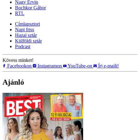
Nagy Ervin
Bochkor Gábor
RTL
Címlapsztori
Napi friss
Hazai sztár
Külföldi sztár
Podcast
Kövess minket!
Facebookon
Instagramon
YouTube-on
Írj e-mailt!
Ajánló