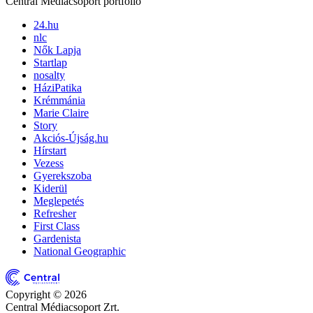
Central Médiacsoport portfólió
24.hu
nlc
Nők Lapja
Startlap
nosalty
HáziPatika
Krémmánia
Marie Claire
Story
Akciós-Újság.hu
Hírstart
Vezess
Gyerekszoba
Kiderül
Meglepetés
Refresher
First Class
Gardenista
National Geographic
Copyright © 2026
Central Médiacsoport Zrt.