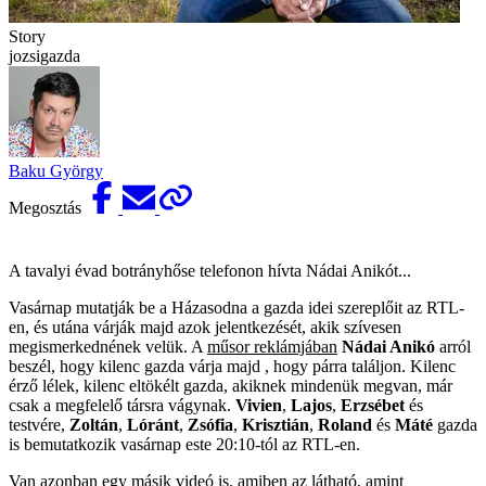
Story
jozsigazda
Baku György
Megosztás
A tavalyi évad botrányhőse telefonon hívta Nádai Anikót...
Vasárnap mutatják be a Házasodna a gazda idei szereplőit az RTL-
en, és utána várják majd azok jelentkezését, akik szívesen
megismerkednének velük. A
műsor reklámjában
Nádai Anikó
arról
beszél, hogy kilenc gazda várja majd , hogy párra találjon.
Kilenc
érző lélek, kilenc eltökélt gazda, akiknek mindenük megvan, már
csak a megfelelő társra vágynak.
Vivien
,
Lajos
,
Erzsébet
és
testvére,
Zoltán
,
Lóránt
,
Zsófia
,
Krisztián
,
Roland
és
Máté
gazda
is bemutatkozik vasárnap este 20:10-tól az RTL-en.
Van azonban
egy másik videó
is, amiben az látható, amint