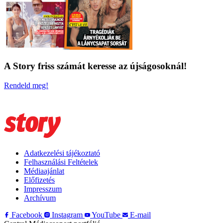
A Story friss számát keresse az újságosoknál!
Rendeld meg!
Adatkezelési tájékoztató
Felhasználási Feltételek
Médiaajánlat
Előfizetés
Impresszum
Archívum
Facebook
Instagram
YouTube
E-mail