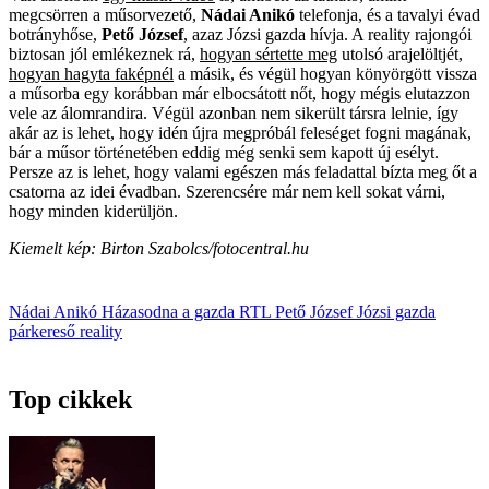
megcsörren a műsorvezető,
Nádai Anikó
telefonja, és a tavalyi évad
botrányhőse,
Pető József
, azaz Józsi gazda hívja. A reality rajongói
biztosan jól emlékeznek rá,
hogyan sértette meg
utolsó arajelöltjét,
hogyan hagyta faképnél
a másik, és végül hogyan könyörgött vissza
a műsorba egy korábban már elbocsátott nőt, hogy mégis elutazzon
vele az álomrandira. Végül azonban nem sikerült társra lelnie, így
akár az is lehet, hogy idén újra megpróbál feleséget fogni magának,
bár a műsor történetében eddig még senki sem kapott új esélyt.
Persze az is lehet, hogy valami egészen más feladattal bízta meg őt a
csatorna az idei évadban. Szerencsére már nem kell sokat várni,
hogy minden kiderüljön.
Kiemelt kép: Birton Szabolcs/fotocentral.hu
Nádai Anikó
Házasodna a gazda
RTL
Pető József
Józsi gazda
párkereső reality
Top cikkek