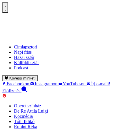
Címlapsztori
Napi friss
Hazai sztár
Külföldi sztár
Podcast
Kövess minket!
Facebookon
Instagramon
YouTube-on
Írj e-mailt!
Előfizetés
Operettszínház
De Re Attila Luigi
Közmédia
Tóth Ildikó
Rubint Réka