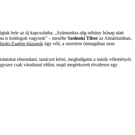
ágtak bele az új kapcsolatba. „Számunkra alig néhány hónap alatt
zóta is boldogok vagyunk” – mesélte
Szolnoki Tibor
az Almáriumban,
lnoki-Zsadon házaspár
úgy véli, a szerelem önmagában nem
ndolatokat elmondani, tanácsot kérni, meghallgatni a másik véleményét.
gyszer csak váratlanul eltűnt, majd megérkezett rövidesen egy