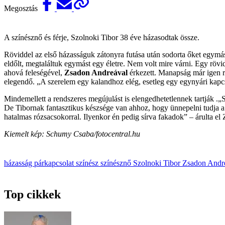
Megosztás
A színésznő és férje, Szolnoki Tibor 38 éve házasodtak össze.
Röviddel az első házasságuk zátonyra futása után sodorta őket egymás
eldőlt, megtaláltuk egymást egy életre. Nem volt mire várni. Egy röv
ahová feleségével,
Zsadon Andreával
érkezett. Manapság már igen r
elegendő. „A szerelem egy kalandhoz elég, esetleg egy egynyári kapcs
Mindemellett a rendszeres megújulást is elengedhetetlennek tartják .„
De Tibornak fantasztikus készsége van ahhoz, hogy ünnepelni tudja a
hatalmas rózsacsokorral. Ilyenkor én pedig sírva fakadok” – árulta e
Kiemelt kép: Schumy Csaba/fotocentral.hu
házasság
párkapcsolat
színész
színésznő
Szolnoki Tibor
Zsadon Andr
Top cikkek