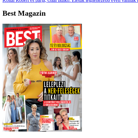
Koltai Róbert és párja, Gaál Ildikó: Életük legnehezebb évén vannak 
Best Magazin