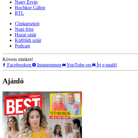
Nagy Ervin
Bochkor Gábor
RTL
Címlapsztori
Napi friss
Hazai sztár
Külföldi sztár
Podcast
Kövess minket!
Facebookon
Instagramon
YouTube-on
Írj e-mailt!
Ajánló