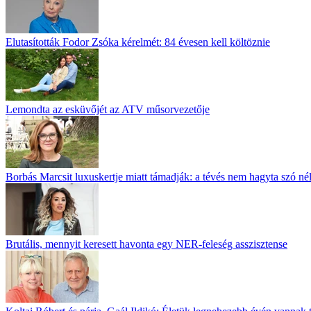
Elutasították Fodor Zsóka kérelmét: 84 évesen kell költöznie
Lemondta az esküvőjét az ATV műsorvezetője
Borbás Marcsit luxuskertje miatt támadják: a tévés nem hagyta szó né
Brutális, mennyit keresett havonta egy NER-feleség asszisztense