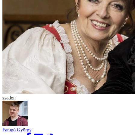
zsadon
Faragó György