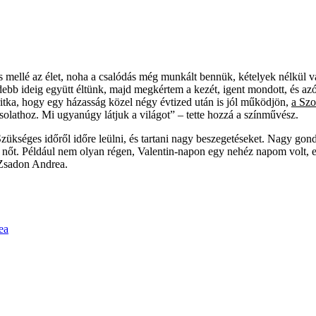
 mellé az élet, noha a csalódás még munkált bennük, kételyek nélkül v
idebb ideig együtt éltünk, majd megkértem a kezét, igent mondott, és a
itka, hogy egy házasság közel négy évtized után is jól működjön,
a Szo
olathoz. Mi ugyanúgy látjuk a világot” – tette hozzá a színművész.
Szükséges időről időre leülni, és tartani nagy beszegetéseket. Nagy go
 nőt. Például nem olyan régen, Valentin-napon egy nehéz napom volt, e
l Zsadon Andrea.
ea