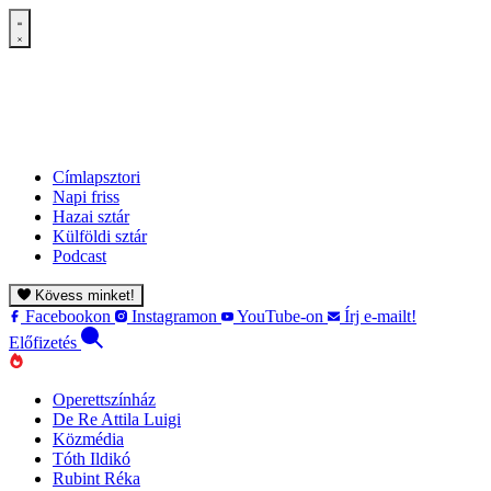
Címlapsztori
Napi friss
Hazai sztár
Külföldi sztár
Podcast
Kövess minket!
Facebookon
Instagramon
YouTube-on
Írj e-mailt!
Előfizetés
Operettszínház
De Re Attila Luigi
Közmédia
Tóth Ildikó
Rubint Réka