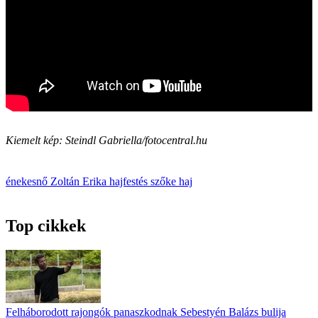
Kiemelt kép: Steindl Gabriella/fotocentral.hu
énekesnő
Zoltán Erika
hajfestés
szőke haj
Top cikkek
Felháborodott rajongók panaszkodnak Sebestyén Balázs bulija