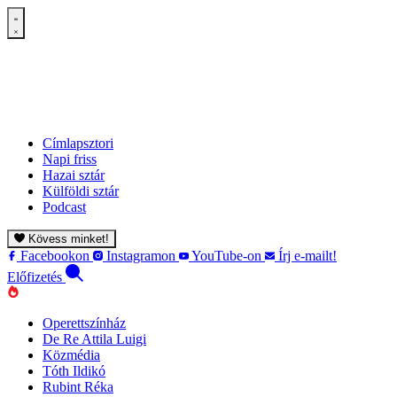
Címlapsztori
Napi friss
Hazai sztár
Külföldi sztár
Podcast
Kövess minket!
Facebookon
Instagramon
YouTube-on
Írj e-mailt!
Előfizetés
Operettszínház
De Re Attila Luigi
Közmédia
Tóth Ildikó
Rubint Réka