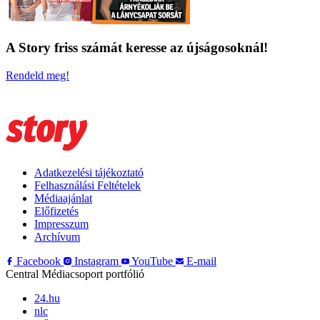
A Story friss számát keresse az újságosoknál!
Rendeld meg!
Adatkezelési tájékoztató
Felhasználási Feltételek
Médiaajánlat
Előfizetés
Impresszum
Archívum
Facebook
Instagram
YouTube
E-mail
Central Médiacsoport portfólió
24.hu
nlc