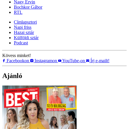
Nagy Ervin
Bochkor Gábor
RTL
Címlapsztori
Napi friss
Hazai sztár
Külföldi sztár
Podcast
Kövess minket!
Facebookon
Instagramon
YouTube-on
Írj e-mailt!
Ajánló