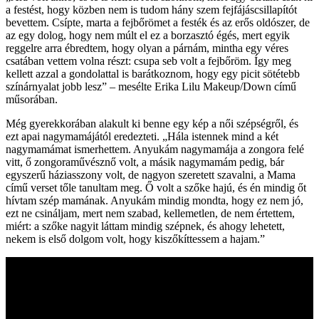
a festést, hogy közben nem is tudom hány szem fejfájáscsillapítót
bevettem. Csípte, marta a fejbőrömet a festék és az erős oldószer, de
az egy dolog, hogy nem múlt el ez a borzasztó égés, mert egyik
reggelre arra ébredtem, hogy olyan a párnám, mintha egy véres
csatában vettem volna részt: csupa seb volt a fejbőröm. Így meg
kellett azzal a gondolattal is barátkoznom, hogy egy picit sötétebb
színárnyalat jobb lesz” – mesélte Erika Lilu Makeup/Down című
műsorában.
Még gyerekkorában alakult ki benne egy kép a női szépségről, és
ezt apai nagymamájától eredezteti. „Hála istennek mind a két
nagymamámat ismerhettem. Anyukám nagymamája a zongora felé
vitt, ő zongoraművésznő volt, a másik nagymamám pedig, bár
egyszerű háziasszony volt, de nagyon szeretett szavalni, a Mama
című verset tőle tanultam meg. Ő volt a szőke hajú, és én mindig őt
hívtam szép mamának. Anyukám mindig mondta, hogy ez nem jó,
ezt ne csináljam, mert nem szabad, kellemetlen, de nem értettem,
miért: a szőke nagyit láttam mindig szépnek, és ahogy lehetett,
nekem is első dolgom volt, hogy kiszőkíttessem a hajam.”