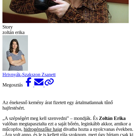
Story
zoltán erika
Hrivnyák-Szakszon Zsanett
Megosztás
Az énekesnő kemény árat fizetett egy ártalmatlannak tűnő
hajfestésért.
„A szépségért meg kell szenvedni” – mondják. És
Zoltán Erika
valóban megtapasztalta ezt a saját bőrén, leginkább akkor, amikor a
műcopfos,
hidrogénszőke hajat
divatba hozta a nyolcvanas években.
„Ára volt anno, és le is kellett róla szoknom, mert úgy bírtam csak ki