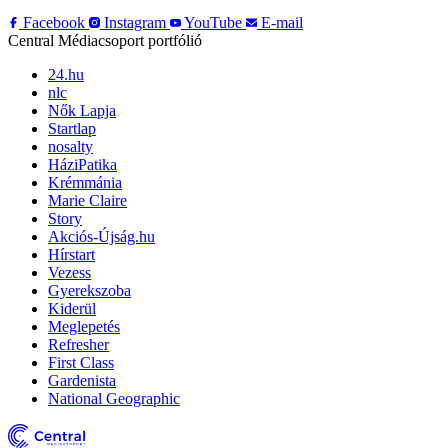
Facebook
Instagram
YouTube
E-mail
Central Médiacsoport portfólió
24.hu
nlc
Nők Lapja
Startlap
nosalty
HáziPatika
Krémmánia
Marie Claire
Story
Akciós-Újság.hu
Hírstart
Vezess
Gyerekszoba
Kiderül
Meglepetés
Refresher
First Class
Gardenista
National Geographic