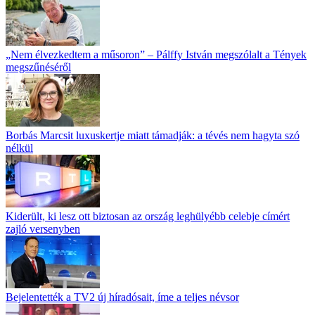
„Nem élvezkedtem a műsoron” – Pálffy István megszólalt a Tények
megszűnéséről
Borbás Marcsit luxuskertje miatt támadják: a tévés nem hagyta szó
nélkül
Kiderült, ki lesz ott biztosan az ország leghülyébb celebje címért
zajló versenyben
Bejelentették a TV2 új híradósait, íme a teljes névsor