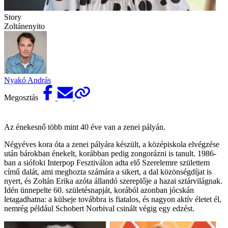
Story
Zoltánenyito
Nyakó András
Megosztás
Az énekesnő több mint 40 éve van a zenei pályán.
Négyéves kora óta a zenei pályára készült, a középiskola elvégzése
után bárokban énekelt, korábban pedig zongorázni is tanult. 1986-
ban a siófoki Interpop Fesztiválon adta elő Szerelemre születtem
című dalát, ami meghozta számára a sikert, a dal közönségdíjat is
nyert, és Zoltán Erika azóta állandó szereplője a hazai sztárvilágnak.
Idén ünnepelte 60. születésnapját, korából azonban jócskán
letagadhatna: a külseje továbbra is fiatalos, és nagyon aktív életet él,
nemrég például Schobert Norbival csinált végig egy edzést.