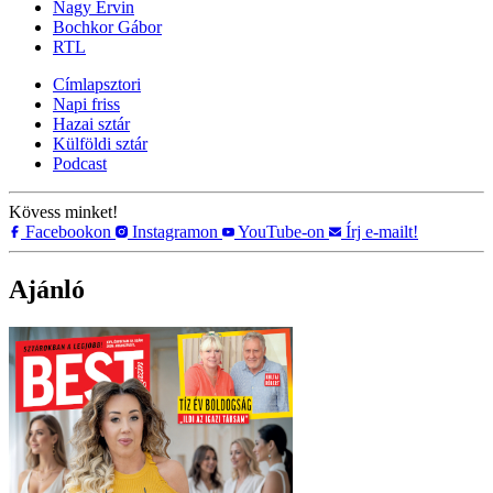
Nagy Ervin
Bochkor Gábor
RTL
Címlapsztori
Napi friss
Hazai sztár
Külföldi sztár
Podcast
Kövess minket!
Facebookon
Instagramon
YouTube-on
Írj e-mailt!
Ajánló