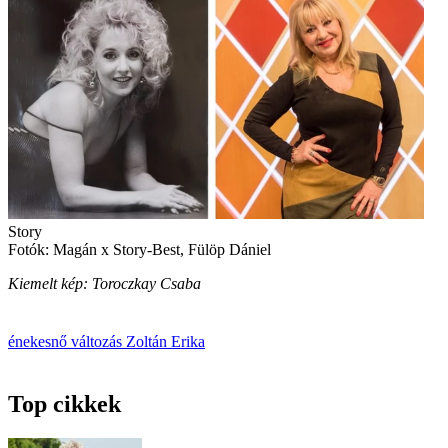
Story
Fotók: Magán x Story-Best, Fülöp Dániel
Kiemelt kép: Toroczkay Csaba
énekesnő
változás
Zoltán Erika
Top cikkek