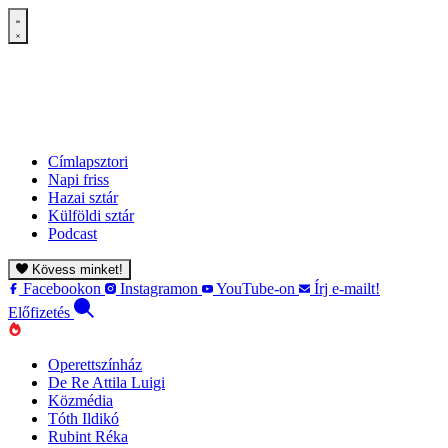
Címlapsztori
Napi friss
Hazai sztár
Külföldi sztár
Podcast
Kövess minket!
Facebookon
Instagramon
YouTube-on
Írj e-mailt!
Előfizetés
Operettszínház
De Re Attila Luigi
Közmédia
Tóth Ildikó
Rubint Réka