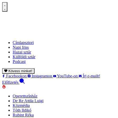
Címlapsztori
Napi friss
Hazai sztár
Külföldi sztár
Podcast
Kövess minket!
Facebookon
Instagramon
YouTube-on
Írj e-mailt!
Előfizetés
Operettszínház
De Re Attila Luigi
Közmédia
Tóth Ildikó
Rubint Réka