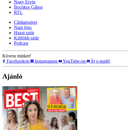
Nagy Ervin
Bochkor Gábor
RTL
Címlapsztori
Napi friss
Hazai sztár
Külföldi sztár
Podcast
Kövess minket!
Facebookon
Instagramon
YouTube-on
Írj e-mailt!
Ajánló