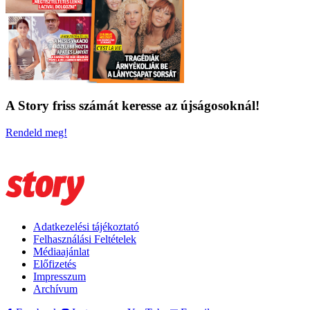
A Story friss számát keresse az újságosoknál!
Rendeld meg!
Adatkezelési tájékoztató
Felhasználási Feltételek
Médiaajánlat
Előfizetés
Impresszum
Archívum