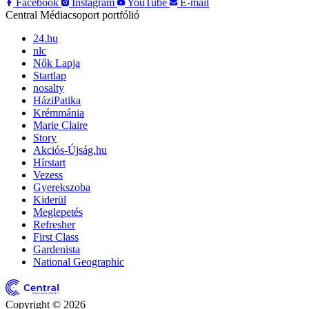
Facebook
Instagram
YouTube
E-mail
Central Médiacsoport portfólió
24.hu
nlc
Nők Lapja
Startlap
nosalty
HáziPatika
Krémmánia
Marie Claire
Story
Akciós-Újság.hu
Hírstart
Vezess
Gyerekszoba
Kiderül
Meglepetés
Refresher
First Class
Gardenista
National Geographic
Copyright © 2026