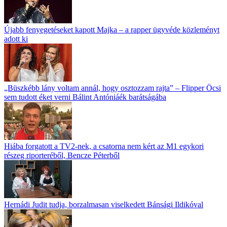
Újabb fenyegetéseket kapott Majka – a rapper ügyvéde közleményt
adott ki
„Büszkébb lány voltam annál, hogy osztozzam rajta” – Flipper Öcsi
sem tudott éket verni Bálint Antóniáék barátságába
Hiába forgatott a TV2-nek, a csatorna nem kért az M1 egykori
részeg riporteréből, Bencze Péterből
Hernádi Judit tudja, borzalmasan viselkedett Bánsági Ildikóval