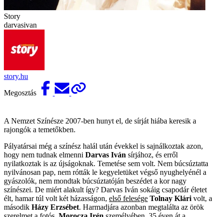
Story
darvasivan
story.hu
Megosztás
A Nemzet Színésze 2007-ben hunyt el, de sírját hiába keresik a
rajongók a temetőkben.
Pályatársai még a színész halál után évekkel is sajnálkoztak azon,
hogy nem tudnak elmenni
Darvas Iván
sírjához, és erről
nyilatkoztak is az újságoknak. Temetése sem volt. Nem búcsúztatta
nyilvánosan pap, nem rótták le kegyeletüket végső nyughelyénél a
gyászolók, nem mondtak búcsúztatóján beszédet a kor nagy
színészei. De miért alakult így? Darvas Iván sokáig csapodár életet
élt, hamar túl volt két házasságon,
első felesége
Tolnay Klári
volt, a
második
Házy Erzsébet
. Harmadjára azonban megtalálta az örök
szerelmet a fotós,
Morocza Irén
személyében. 35 éven át a