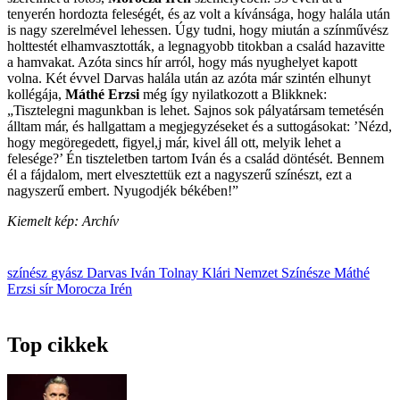
tenyerén hordozta feleségét, és az volt a kívánsága, hogy halála után
is nagy szerelmével lehessen. Úgy tudni, hogy miután a színművész
holttestét elhamvasztották, a legnagyobb titokban a család hazavitte
a hamvakat. Azóta sincs hír arról, hogy más nyughelyet kapott
volna. Két évvel Darvas halála után az azóta már szintén elhunyt
kollégája,
Máthé Erzsi
még így nyilatkozott a Blikknek:
„Tisztelegni magunkban is lehet. Sajnos sok pályatársam temetésén
álltam már, és hallgattam a megjegyzéseket és a suttogásokat: ’Nézd,
hogy megöregedett, figyel,j már, kivel áll ott, melyik lehet a
felesége?’ Én tiszteletben tartom Iván és a család döntését. Bennem
él a fájdalom, mert elvesztettük ezt a nagyszerű színészt, ezt a
nagyszerű embert. Nyugodjék békében!”
Kiemelt kép: Archív
színész
gyász
Darvas Iván
Tolnay Klári
Nemzet Színésze
Máthé
Erzsi
sír
Morocza Irén
Top cikkek