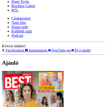
Nagy Ervin
Bochkor Gábor
RTL
Címlapsztori
Napi friss
Hazai sztár
Külföldi sztár
Podcast
Kövess minket!
Facebookon
Instagramon
YouTube-on
Írj e-mailt!
Ajánló