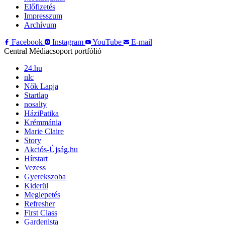
Előfizetés
Impresszum
Archívum
Facebook
Instagram
YouTube
E-mail
Central Médiacsoport portfólió
24.hu
nlc
Nők Lapja
Startlap
nosalty
HáziPatika
Krémmánia
Marie Claire
Story
Akciós-Újság.hu
Hírstart
Vezess
Gyerekszoba
Kiderül
Meglepetés
Refresher
First Class
Gardenista