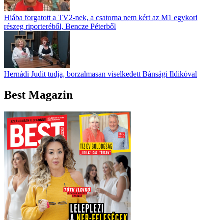
Hiába forgatott a TV2-nek, a csatorna nem kért az M1 egykori
részeg riporteréből, Bencze Péterből
Hernádi Judit tudja, borzalmasan viselkedett Bánsági Ildikóval
Best Magazin