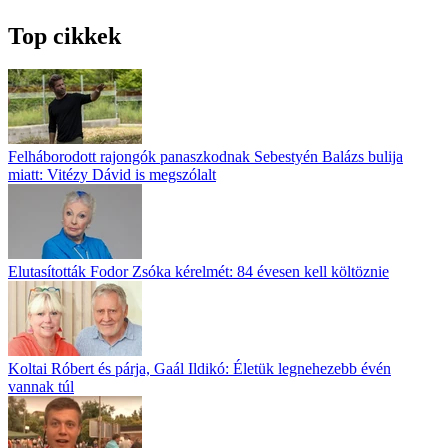
Top cikkek
Felháborodott rajongók panaszkodnak Sebestyén Balázs bulija
miatt: Vitézy Dávid is megszólalt
Elutasították Fodor Zsóka kérelmét: 84 évesen kell költöznie
Koltai Róbert és párja, Gaál Ildikó: Életük legnehezebb évén
vannak túl