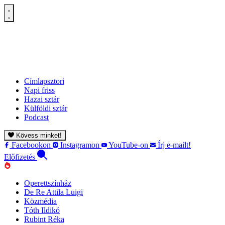
Címlapsztori
Napi friss
Hazai sztár
Külföldi sztár
Podcast
Kövess minket!
Facebookon
Instagramon
YouTube-on
Írj e-mailt!
Előfizetés
Operettszínház
De Re Attila Luigi
Közmédia
Tóth Ildikó
Rubint Réka