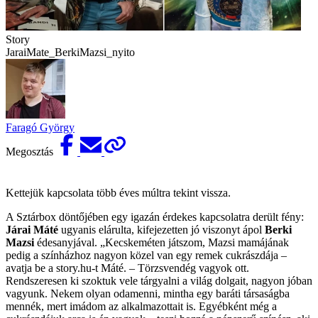
Story
JaraiMate_BerkiMazsi_nyito
Faragó György
Megosztás
Kettejük kapcsolata több éves múltra tekint vissza.
A Sztárbox döntőjében egy igazán érdekes kapcsolatra derült fény:
Járai Máté
ugyanis elárulta, kifejezetten jó viszonyt ápol
Berki
Mazsi
édesanyjával. „Kecskeméten játszom, Mazsi mamájának
pedig a színházhoz nagyon közel van egy remek cukrászdája –
avatja be a story.hu-t Máté. – Törzsvendég vagyok ott.
Rendszeresen ki szoktuk vele tárgyalni a világ dolgait, nagyon jóban
vagyunk. Nekem olyan odamenni, mintha egy baráti társaságba
mennék, mert imádom az alkalmazottait is. Egyébként még a