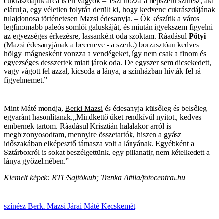
cukrászdájuk arca is én vagyok – teszi hozzá a népszerű színész, aki
elárulja, egy véletlen folytán derült ki, hogy kedvenc cukrászdájának
tulajdonosa történetesen Mazsi édesanyja. – Ők készítik a város
legfinomabb paleós somlói galuskáját, és miután igyekszem figyelni
az egyezséges érkezésre, lassanként oda szoktam. Ráadásul
Pötyi
(Mazsi édesanyjának a beceneve - a szerk.) borzasztóan kedves
hölgy, mágnesként vonzza a vendégeket, így nem csak a finom és
egyezséges desszertek miatt járok oda. De egyszer sem dicsekedett,
vagy vágott fel azzal, kicsoda a lánya, a színházban hívták fel rá
figyelmemet.”
Mint Máté mondja,
Berki Mazsi
és édesanyja külsőleg és belsőleg
egyaránt hasonlítanak.„Mindkettőjüket rendkívül nyitott, kedves
embernek tartom. Ráadásul Krisztián halálakor arról is
megbizonyosodtam, mennyire összetartók, hiszen a gyász
időszakában elképesztő támasza volt a lányának. Egyébként a
Sztárboxról is sokat beszélgettünk, egy pillanatig nem kételkedett a
lánya győzelmében.”
Kiemelt képek: RTL/Sajtóklub; Trenka Attila/fotocentral.hu
színész
Berki Mazsi
Járai Máté
Kecskemét