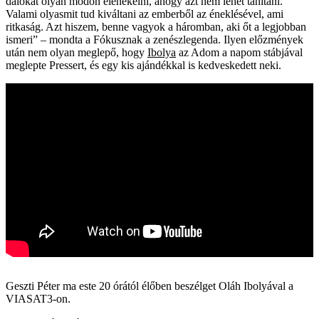
dalokat olyan módon elénekelni, ahogy azt nem lehet tanítani.
Valami olyasmit tud kiváltani az emberből az éneklésével, ami
ritkaság. Azt hiszem, benne vagyok a háromban, aki őt a legjobban
ismeri” – mondta a Fókusznak a zenészlegenda. Ilyen előzmények
után nem olyan meglepő, hogy
Ibolya
az Adom a napom stábjával
meglepte Pressert, és egy kis ajándékkal is kedveskedett neki.
Geszti Péter ma este 20 órától élőben beszélget Oláh Ibolyával a
VIASAT3-on.