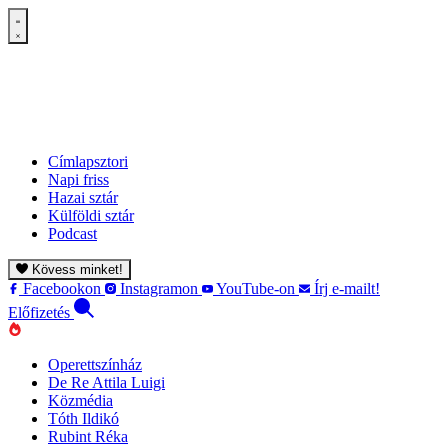
Címlapsztori
Napi friss
Hazai sztár
Külföldi sztár
Podcast
Kövess minket!
Facebookon
Instagramon
YouTube-on
Írj e-mailt!
Előfizetés
Operettszínház
De Re Attila Luigi
Közmédia
Tóth Ildikó
Rubint Réka