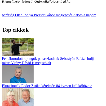
Kiemelt kép: Németh Gabriella/fotocentral.hu
barátság
Oláh Ibolya
Presser Gábor
meglepetés
Adom a napom
Top cikkek
Felháborodott rajongók panaszkodnak Sebestyén Balázs bulija
miatt: Vitézy Dávid is megszólalt
Elutasították Fodor Zsóka kérelmét: 84 évesen kell költöznie