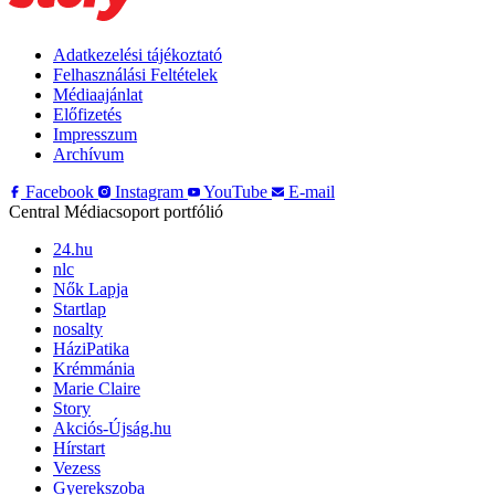
Adatkezelési tájékoztató
Felhasználási Feltételek
Médiaajánlat
Előfizetés
Impresszum
Archívum
Facebook
Instagram
YouTube
E-mail
Central Médiacsoport portfólió
24.hu
nlc
Nők Lapja
Startlap
nosalty
HáziPatika
Krémmánia
Marie Claire
Story
Akciós-Újság.hu
Hírstart
Vezess
Gyerekszoba