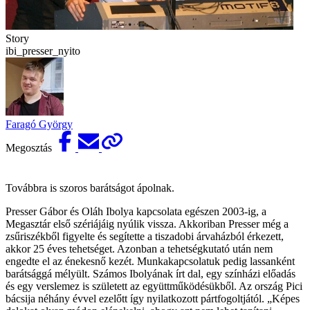
Story
ibi_presser_nyito
Faragó György
Megosztás
Továbbra is szoros barátságot ápolnak.
Presser Gábor és Oláh Ibolya kapcsolata egészen 2003-ig, a
Megasztár első szériájáig nyúlik vissza. Akkoriban Presser még a
zsűriszékből figyelte és segítette a tiszadobi árvaházból érkezett,
akkor 25 éves tehetséget. Azonban a tehetségkutató után nem
engedte el az énekesnő kezét. Munkakapcsolatuk pedig lassanként
barátsággá mélyült. Számos Ibolyának írt dal, egy színházi előadás
és egy verslemez is született az együttműködésükből. Az ország Pici
bácsija néhány évvel ezelőtt így nyilatkozott pártfogoltjától. „Képes