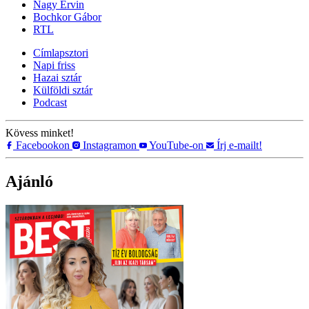
Nagy Ervin
Bochkor Gábor
RTL
Címlapsztori
Napi friss
Hazai sztár
Külföldi sztár
Podcast
Kövess minket!
Facebookon
Instagramon
YouTube-on
Írj e-mailt!
Ajánló