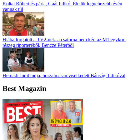
Koltai Róbert és párja, Gaál Ildikó: Életük legnehezebb évén
vannak túl
Hiába forgatott a TV2-nek, a csatorna nem kért az M1 egykori
részeg riporteréből, Bencze Péterből
Hernádi Judit tudja, borzalmasan viselkedett Bánsági Ildikóval
Best Magazin