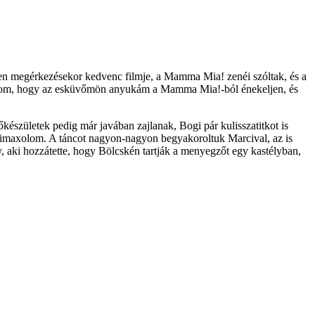
zen megérkezésekor kedvenc filmje, a Mamma Mia! zenéi szóltak, és a
 álmom, hogy az esküvőmön anyukám a Mamma Mia!-ból énekeljen, és
lőkészületek pedig már javában zajlanak, Bogi pár kulisszatitkot is
imaxolom. A táncot nagyon-nagyon begyakoroltuk Marcival, az is
y, aki hozzátette, hogy Bölcskén tartják a menyegzőt egy kastélyban,