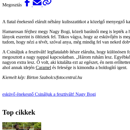
Megosztás
A fiatal énekesnő elárult néhány kulisszatitkot a közelgő menyegző k
Hamarosan férjhez megy Nagy Bogi, közeli barátnői meg is lepték a 
lányok eszerint is öltöztek fel. Titkos vágya, hogy az esküvőjén 
tudom, hogy nézi a tévét, szóval anya, még mindig fel van neked dobv
A Csináljuk a fesztivált! legfiatalabb ítésze elárulta, hogy különösen
megosztott a nagy nappal kapcsolatban. „Három ruhám lesz. Egyébké
nagyon extra lesz. Ő volt, aki kitalálta ezt az egészet, én nem erőlt
ahol annak idején
Caramel
és felesége is kimondta a boldogító igent.
Kiemelt kép: Birton Szabolcs/fotocentral.hu
esküvő
énekesnő
Csináljuk a fesztivált!
Nagy Bogi
Top cikkek