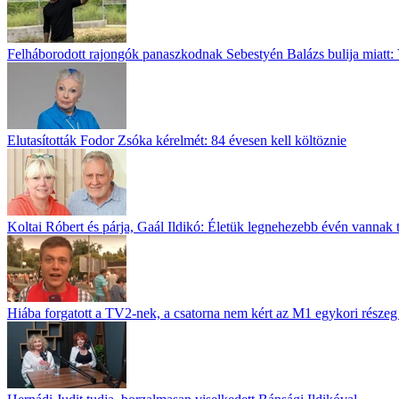
Felháborodott rajongók panaszkodnak Sebestyén Balázs bulija miatt: 
Elutasították Fodor Zsóka kérelmét: 84 évesen kell költöznie
Koltai Róbert és párja, Gaál Ildikó: Életük legnehezebb évén vannak 
Hiába forgatott a TV2-nek, a csatorna nem kért az M1 egykori részeg 