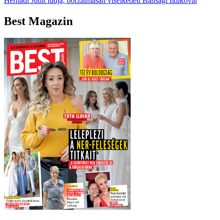
Hernádi Judit tudja, borzalmasan viselkedett Bánsági Ildikóval
Best Magazin