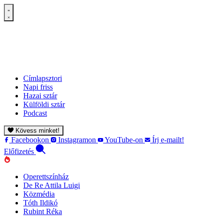
Címlapsztori
Napi friss
Hazai sztár
Külföldi sztár
Podcast
Kövess minket!
Facebookon
Instagramon
YouTube-on
Írj e-mailt!
Előfizetés
Operettszínház
De Re Attila Luigi
Közmédia
Tóth Ildikó
Rubint Réka