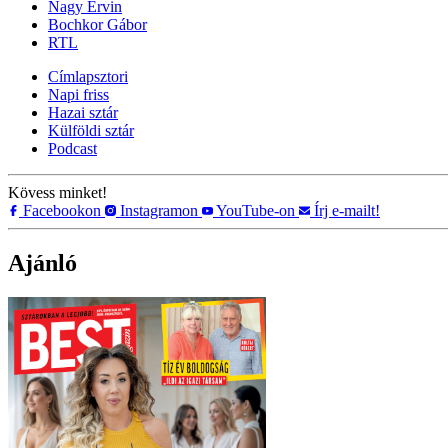
Nagy Ervin
Bochkor Gábor
RTL
Címlapsztori
Napi friss
Hazai sztár
Külföldi sztár
Podcast
Kövess minket!
Facebookon
Instagramon
YouTube-on
Írj e-mailt!
Ajánló