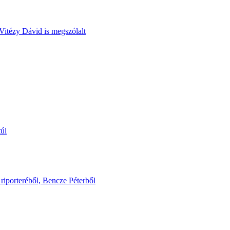
Vitézy Dávid is megszólalt
túl
riporteréből, Bencze Péterből