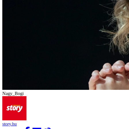
Nagy_Bogi
story.hu