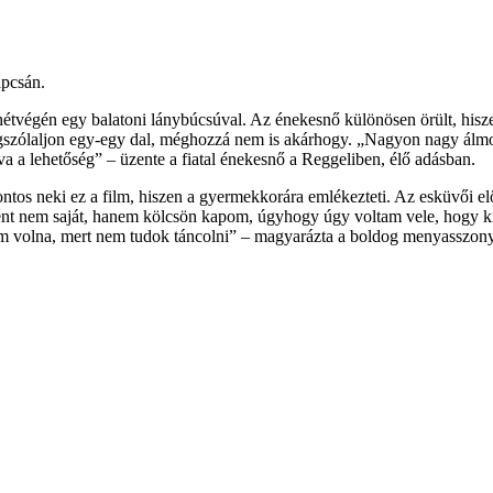
apcsán.
hétvégén egy balatoni lánybúcsúval. Az énekesnő különösen örült, his
is megszólaljon egy-egy dal, méghozzá nem is akárhogy. „Nagyon nagy
a a lehetőség” – üzente a fiatal énekesnő a Reggeliben, élő adásban.
 fontos neki ez a film, hiszen a gyermekkorára emlékezteti. Az esküvői e
nt nem saját, hanem kölcsön kapom, úgyhogy úgy voltam vele, hogy k
ettem volna, mert nem tudok táncolni” – magyarázta a boldog menyasszon