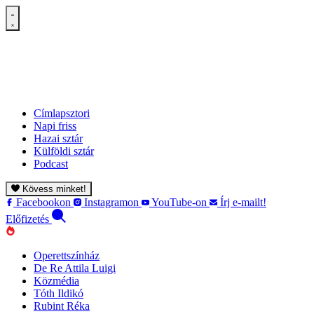
Címlapsztori
Napi friss
Hazai sztár
Külföldi sztár
Podcast
Kövess minket!
Facebookon
Instagramon
YouTube-on
Írj e-mailt!
Előfizetés
Operettszínház
De Re Attila Luigi
Közmédia
Tóth Ildikó
Rubint Réka