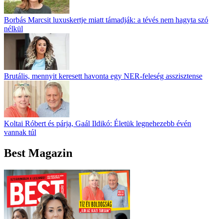
Borbás Marcsit luxuskertje miatt támadják: a tévés nem hagyta szó
nélkül
Brutális, mennyit keresett havonta egy NER-feleség asszisztense
Koltai Róbert és párja, Gaál Ildikó: Életük legnehezebb évén
vannak túl
Best Magazin