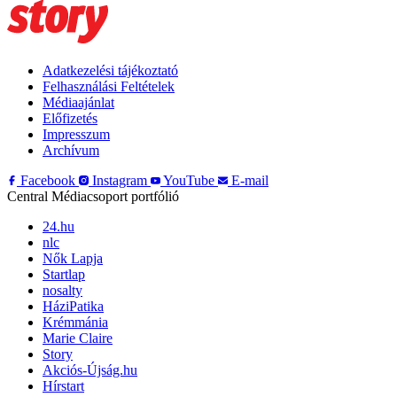
Adatkezelési tájékoztató
Felhasználási Feltételek
Médiaajánlat
Előfizetés
Impresszum
Archívum
Facebook
Instagram
YouTube
E-mail
Central Médiacsoport portfólió
24.hu
nlc
Nők Lapja
Startlap
nosalty
HáziPatika
Krémmánia
Marie Claire
Story
Akciós-Újság.hu
Hírstart