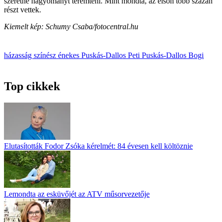
szeretne hagyományt teremteni. Mint mondta, az elsőn több százan
részt vettek.
Kiemelt kép: Schumy Csaba/fotocentral.hu
házasság
színész
énekes
Puskás-Dallos Peti
Puskás-Dallos Bogi
Top cikkek
Elutasították Fodor Zsóka kérelmét: 84 évesen kell költöznie
Lemondta az esküvőjét az ATV műsorvezetője