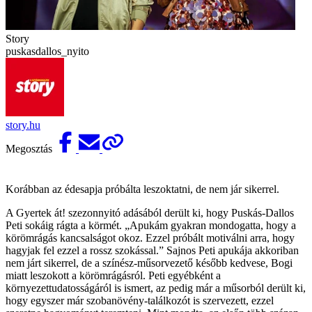
Story
puskasdallos_nyito
story.hu
Megosztás
Korábban az édesapja próbálta leszoktatni, de nem jár sikerrel.
A Gyertek át! szezonnyitó adásából derült ki, hogy Puskás-Dallos
Peti sokáig rágta a körmét. „Apukám gyakran mondogatta, hogy a
körömrágás kancsalságot okoz. Ezzel próbált motiválni arra, hogy
hagyjak fel ezzel a rossz szokással.” Sajnos Peti apukája akkoriban
nem járt sikerrel, de a színész-műsorvezető később kedvese, Bogi
miatt leszokott a körömrágásról. Peti egyébként a
környezettudatosságáról is ismert, az pedig már a műsorból derült ki,
hogy egyszer már szoba­növény-találkozót is szervezett, ezzel