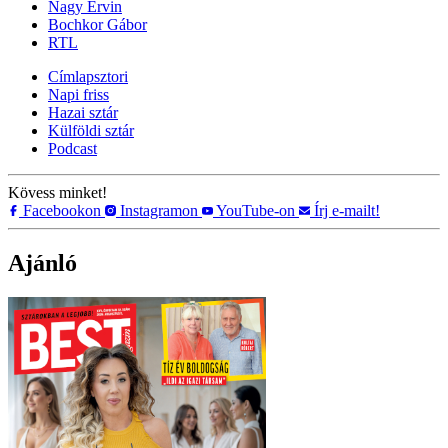
Nagy Ervin
Bochkor Gábor
RTL
Címlapsztori
Napi friss
Hazai sztár
Külföldi sztár
Podcast
Kövess minket!
Facebookon
Instagramon
YouTube-on
Írj e-mailt!
Ajánló